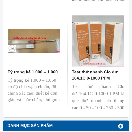
phẩm từ thịt. Sản
Ammonia. Đồng thời, sản
phẩm được đóng gói nhỏ
phẩm giúp nước thải đầu ra
gọn với 30 test/hộp với dải
đạt chuẩn môi trường.
đo 0-50-100-500-1000
ppm.
Tỷ trọng kế 1.000 – 1.060
Test thử nhanh Clo dư
164.1C 0-1000 PPM
Tỷ trọng kế 1.000 – 1.060
Test thử nhanh Clo
có độ chia vạch chuẩn, độ
chính xác cao, thiết kế đơn
dư 164.1C 0-1000 PPM là
giản và chắc chắn, nhỏ gọn.
que thử nhanh clo thang
cao 0 - 50 - 100 - 250 - 500
- 1000 mg/L Cl₂. Chlorine
test 164.1 sử dụng đơn giản
DANH MỤC SẢN PHẨM
và được đóng gói nhỏ gọn