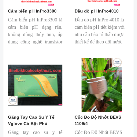
Cảm biến pH InPro3300
Đầu dò pH InPro4010
Cảm biến pH InPro3300 là
Đầu dò pH InPro 4010 là
cảm biến pH dạng rắn,
cảm biến pH tiết kiệm với
không dùng thủy tinh, áp
nhu cầu bảo trì thấp được
dụng công nghệ transistor
thiết kế để theo dõi nước
hiệu ứng trường chọn lọc
thải công nghiệp. Đây là
ion (ISFET). Thiết kế xóa
cảm biến pH bền bỉ cho
bỏ nguy cơ vỡ thủy tinh,
hiệu suất ổn định trong các
giúp cảm biến trở nên lý
chất lỏng bị ô nhiễm.
tưởng để theo dõi độ pH
trong ngành thực phẩm và
đồ uống.
Găng Tay Cao Su Y Tế
Cốc Đo Độ Nhớt BEVS
Vglove Có Bột Phủ
1109/4
Găng tay cao su y tế
Cốc Đo Độ Nhớt BEVS