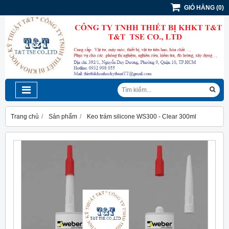
GIỎ HÀNG
(
0
)
Trang chủ
Sản phẩm
Keo trám silicone WS300 - Clear 300ml