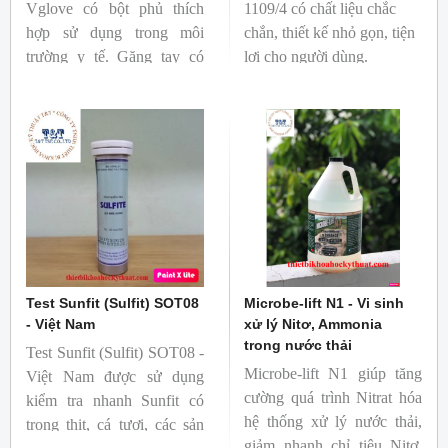
Vglove có bột phủ thích
1109/4 có chất liệu chắc
hợp sử dụng trong môi
chắn, thiết kế nhỏ gọn, tiện
trường y tế. Găng tay có
lợi cho người dùng.
nhiều size tương ứng với
đôi bàn tay của người sử
dụng.
Test Sunfit (Sulfit) SOT08
Microbe-lift N1 - Vi sinh
- Việt Nam
xử lý Nitơ, Ammonia
trong nước thải
Test Sunfit (Sulfit) SOT08 -
Microbe-lift N1 giúp tăng
Việt Nam được sử dụng
cường quá trình Nitrat hóa
kiểm tra nhanh Sunfit có
hệ thống xử lý nước thải,
trong thịt, cá tươi, các sản
giảm nhanh chỉ tiêu Nitơ,