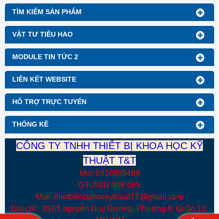
với 100 test/hộp.
TÌM KIẾM SẢN PHẨM
VẬT TƯ TIÊU HAO
MODULE TIN TỨC 2
LIÊN KẾT WEBSITE
HỔ TRỢ TRỰC TUYẾN
THỐNG KÊ
CÔNG TY TNHH THIẾT BỊ KHOA HỌC KỸ
THUẬT T&T
Mst: 0316899489
DT: 0932 998 055
Mail: thietbikhoahockythuatTT@gmail.com
Địa chỉ: 392/1 nguyễn Duy Dương, Phường 9, Quận 10,