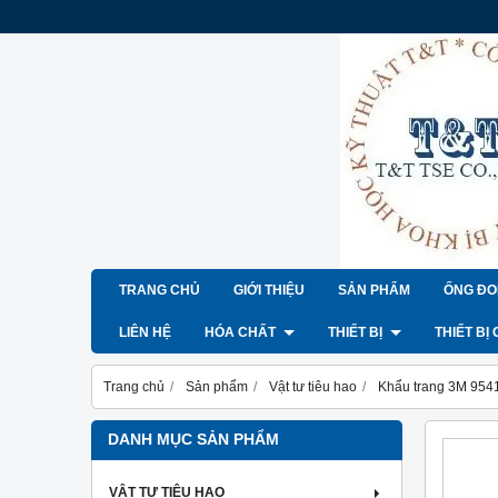
TRANG CHỦ
GIỚI THIỆU
SẢN PHẨM
ỐNG ĐO
LIÊN HỆ
HÓA CHẤT
THIẾT BỊ
THIẾT BỊ
Trang chủ
Sản phẩm
Vật tư tiêu hao
Khẩu trang 3M 954
DANH MỤC SẢN PHẨM
VẬT TƯ TIÊU HAO