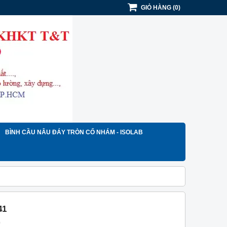
GIỎ HÀNG
(
0
)
BÌNH CẦU NÂU ĐÁY TRÒN CỔ NHÁM - ISOLAB
41
)