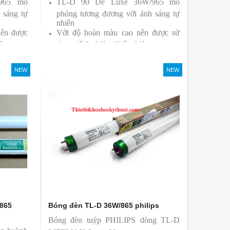
/965 mô
TL-D 90 De Luxe 36W/965 mô
 sáng tự
phỏng tương đương với ánh sáng tự
nhiên
nên được
Với độ hoàn màu cao nên được sử
àu
dụng để So Màu, Kiểm Màu
ởi hãng
Sản phẩm được sản xuất bởi hãng
Philips, xuất xứ Ba lan
NEW
NEW
/865
Bóng đèn TL-D 36W/865 philips
Bóng đèn tuýp PHILIPS dòng TL-D