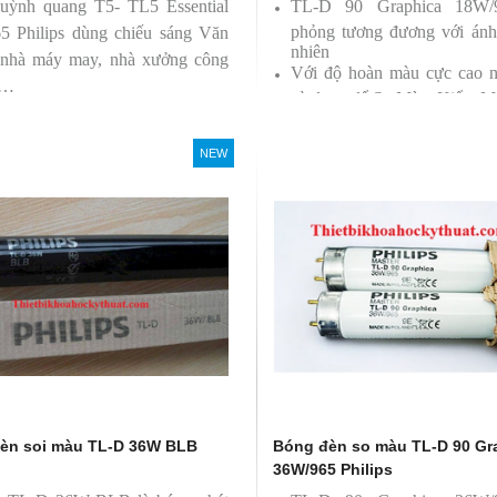
uỳnh quang T5- TL5 Essential
TL-D 90 Graphica 18W
phỏng tương đương với ánh
5 Philips dùng chiếu sáng Văn
nhiên
 nhà máy may, nhà xưởng công
Với độ hoàn màu cực cao 
 …
sử dụng để So Màu, Kiểm M
Sản phẩm được sản xuất b
Philips, xuất xứ Ba lan
NEW
èn soi màu TL-D 36W BLB
Bóng đèn so màu TL-D 90 Gr
36W/965 Philips