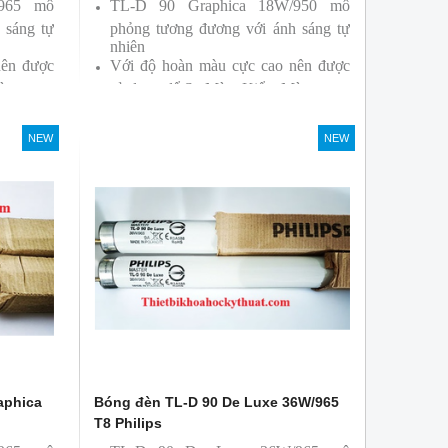
/965 mô
TL-D 90 Graphica 18W/950 mô
 sáng tự
phỏng tương đương với ánh sáng tự
nhiên
nên được
Với độ hoàn màu cực cao nên được
àu
sử dụng để So Màu, Kiểm Màu
ởi hãng
Sản phẩm được sản xuất bởi hãng
Philips, xuất xứ Ba lan
NEW
NEW
aphica
Bóng đèn TL-D 90 De Luxe 36W/965
T8 Philips