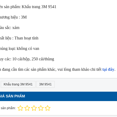
ên sản phẩm: Khẩu trang 3M 9541
hương hiệu : 3M
àu sắc: xám
ất liệu : Than hoạt tính
ủng loại: không có van
y các: 10 cái/hộp, 250 cái/thùng
NEW
NE
 đang cần tìm các sản phẩm khác, vui lòng tham khảo chi tiết
tại đây
.
Khẩu trang 3M 9541
3M 9541
GIÁ SẢN PHẨM
 sản phẩm: