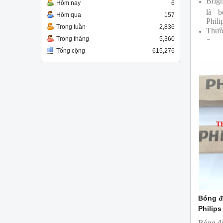
Brig
Hôm nay
6
là 
Hôm qua
157
Phili
Trong tuần
2,836
Thườ
Trong tháng
5,360
Supe
Tổng cộng
615,276
Bóng
cùng
Bóng đ
Philips
Bóng đ