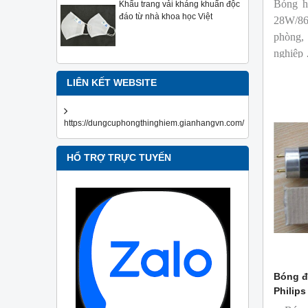
Bóng h
Khẩu trang vải kháng khuẩn độc
đáo từ nhà khoa học Việt
28W/86
phòng,
nghiệp
LIÊN KẾT WEBSITE
https://dungcuphongthinghiem.gianhangvn.com/
HỔ TRỢ TRỰC TUYẾN
Bóng đ
Philips