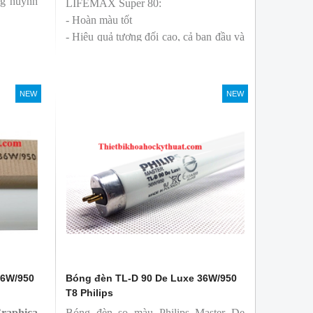
ng huỳnh
LIFEMAX Super 80:
- Hoàn màu tốt
- Hiệu quả tương đối cao, cả ban đầu và
trong suốt tuổi thọ của bóng đèn, với
khả năng duy trì quang thông cao
- Tạo ra từ màu trắng ấm đến ánh sáng
NEW
NEW
ban ngày mát mẻ
36W/950
Bóng đèn TL-D 90 De Luxe 36W/950
T8 Philips
aphica
Bóng đèn so màu Philips Master De