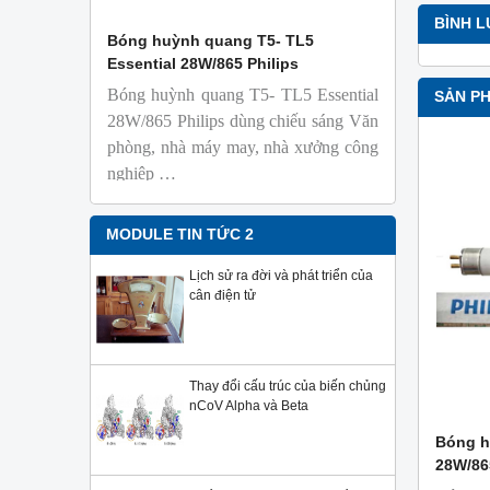
BÌNH 
 Isolab
Bóng huỳnh quang T5- TL5
Bóng đèn 
Essential 28W/865 Philips
18W/965 T8
Bóng huỳnh quang T5- TL5 Essential
TL-D 9
SẢN P
phỏng t
28W/865 Philips dùng chiếu sáng Văn
nhiên
phòng, nhà máy may, nhà xưởng công
Với độ 
nghiệp …
sử dụng
Sản phẩ
Philips,
MODULE TIN TỨC 2
Lịch sử ra đời và phát triển của
cân điện tử
Thay đổi cấu trúc của biến chủng
nCoV Alpha và Beta
Bóng h
28W/86