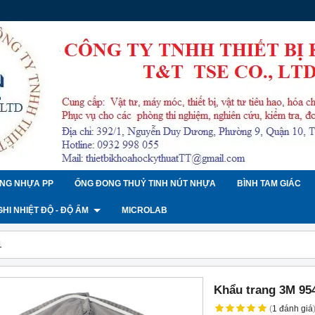
NG NHỰA PP
ỐNG ĐONG THUỶ TINH NÚT NHỰA
BÌNH TAM GIÁC
 GHI NHIỆT ĐỘ - ĐỘ ẨM
MICROLAB
1
Khẩu trang 3M 95
(
1
đánh giá