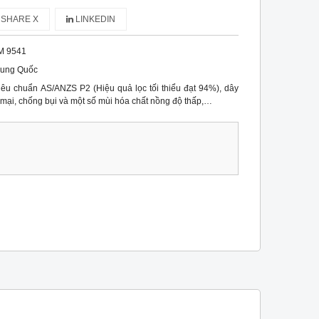
SHARE X
LINKEDIN
M 9541
rung Quốc
iêu chuẩn AS/ANZS P2 (Hiệu quả lọc tối thiểu đạt 94%), dây
mại, chống bụi và một số mùi hóa chất nồng độ thấp,…