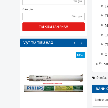
T
Đến giá
T
M
TÌM KIẾM SẢN PHẨM
Ch
‹
›
VẬT TƯ TIÊU HAO
Ch
Qu
NEW
NEW
Nếu bạn
Từ khóa:
ĐÁNH 
Bình chọn