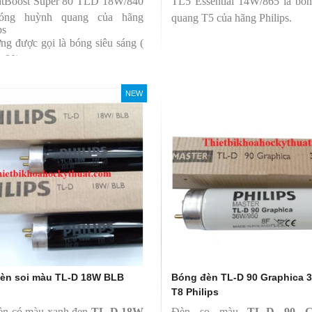
htBoost Super 80 TLD 18W/840
TL5 Essential 14W/865 là bó
bóng huỳnh quang của hãng
quang T5 của hãng Philips.
ps
ng được gọi là bóng siêu sáng (
r 80)
 có độ hoàn màu cao(Ra80)
 quang thông lớn(1350lm)
NEW
èn soi màu TL-D 18W BLB
Bóng đèn TL-D 90 Graphica 
T8 Philips
èn có màu xanh đen
TL-D 18W
Đèn so màu
TL-D 90 Gr