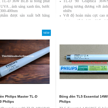
 TL-D 36W BLB là bóng phát
TL-D 90 Graphica 36W
a UVA , ánh sáng xanh tím, bước
phỏng tương đương với ánh
 300-400nm
nhiên
phẩm được sản xuất bởi hãng
Với độ hoàn màu cực cao 
ps
sử dụng để So Màu, Kiểm M
Sản phẩm được sản xuất b
Philips, xuất xứ Ba lan
NEW
èn Philips Master TL-D
Bóng đèn TL5 Essential 14W
0 Philips
Philips