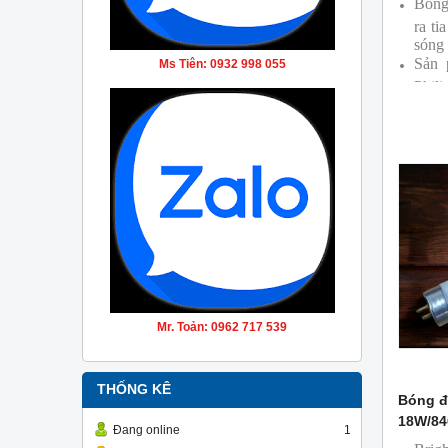
Bóng
ra ti
sóng
Sản 
Ms Tiên: 0932 998 055
Phili
Mr. Toản: 0962 717 539
THỐNG KÊ
Bóng đ
18W/84
Đang online
1