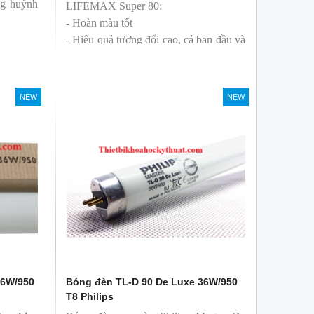
ng huỳnh
LIFEMAX Super 80:
- Hoàn màu tốt
- Hiệu quả tương đối cao, cả ban đầu và
trong suốt tuổi thọ của bóng đèn, với
khả năng duy trì quang thông cao
- Tạo ra từ màu trắng ấm đến ánh sáng
NEW
NEW
ban ngày mát mẻ
36W/950
Bóng đèn TL-D 90 De Luxe 36W/950
T8 Philips