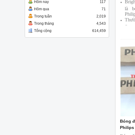
Brig
Hôm nay
117
là 
Hôm qua
71
Phili
Trong tuần
2,019
Thườ
Trong tháng
4,543
Supe
Tổng cộng
614,459
Bóng
cùng
Bóng đ
Philips