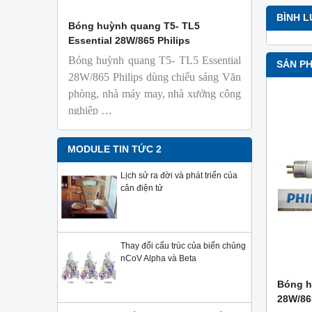
BÌNH 
 Isolab
Bóng huỳnh quang T5- TL5
Bóng đèn 
Essential 28W/865 Philips
18W/965 T8
Bóng huỳnh quang T5- TL5 Essential
TL-D 9
SẢN P
phỏng t
28W/865 Philips dùng chiếu sáng Văn
nhiên
phòng, nhà máy may, nhà xưởng công
Với độ 
nghiệp …
sử dụng
Sản phẩ
Philips,
MODULE TIN TỨC 2
Lịch sử ra đời và phát triển của
cân điện tử
Thay đổi cấu trúc của biến chủng
nCoV Alpha và Beta
Bóng h
28W/86