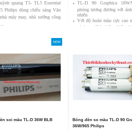
uỳnh quang T5- TL5 Essential
TL-D 90 Graphica 18W
phỏng tương đương với ánh
5 Philips dùng chiếu sáng Văn
nhiên
 nhà máy may, nhà xưởng công
Với độ hoàn màu cực cao 
 …
sử dụng để So Màu, Kiểm M
Sản phẩm được sản xuất b
Philips, xuất xứ Ba lan
NEW
èn soi màu TL-D 36W BLB
Bóng đèn so màu TL-D 90 Gr
36W/965 Philips