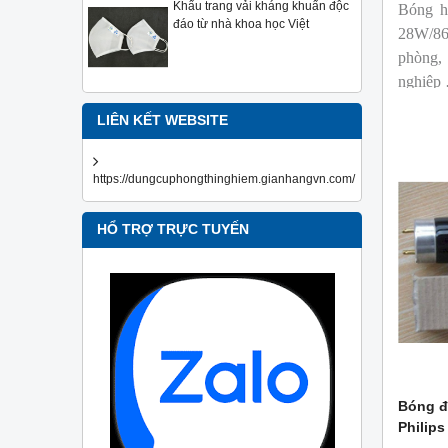
Khẩu trang vải kháng khuẩn độc
Bóng h
đáo từ nhà khoa học Việt
28W/86
phòng,
nghiệp
LIÊN KẾT WEBSITE
https://dungcuphongthinghiem.gianhangvn.com/
HỔ TRỢ TRỰC TUYẾN
Bóng đ
Philips