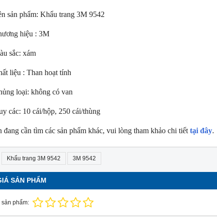
ên sản phẩm: Khẩu trang 3M 9542
hương hiệu : 3M
àu sắc: xám
ất liệu : Than hoạt tính
ủng loại: không có van
y các: 10 cái/hộp, 250 cái/thùng
NEW
NE
 đang cần tìm các sản phẩm khác, vui lòng tham khảo chi tiết
tại đây
.
Khẩu trang 3M 9542
3M 9542
GIÁ SẢN PHẨM
 sản phẩm: