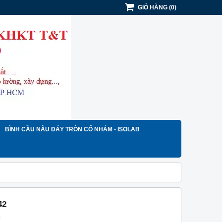
GIỎ HÀNG
(
0
)
BÌNH CẦU NÂU ĐÁY TRÒN CỔ NHÁM - ISOLAB
42
)