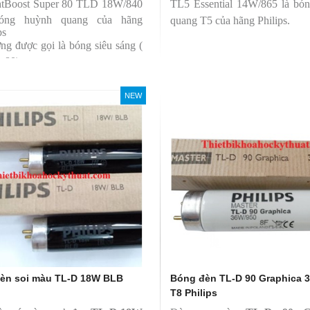
htBoost Super 80 TLD 18W/840
TL5 Essential 14W/865 là bó
bóng huỳnh quang của hãng
quang T5 của hãng Philips.
ps
ng được gọi là bóng siêu sáng (
r 80)
 có độ hoàn màu cao(Ra80)
 quang thông lớn(1350lm)
NEW
èn soi màu TL-D 18W BLB
Bóng đèn TL-D 90 Graphica 
T8 Philips