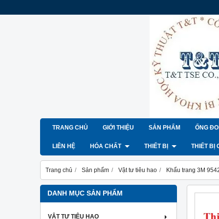
TRANG CHỦ
GIỚI THIỆU
SẢN PHẨM
ỐNG ĐO
LIÊN HỆ
HÓA CHẤT
THIẾT BỊ
THIẾT BỊ
Trang chủ
Sản phẩm
Vật tư tiêu hao
Khẩu trang 3M 954
DANH MỤC SẢN PHẨM
VẬT TƯ TIÊU HAO