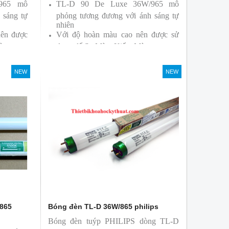
/965 mô
TL-D 90 De Luxe 36W/965 mô
 sáng tự
phỏng tương đương với ánh sáng tự
nhiên
nên được
Với độ hoàn màu cao nên được sử
àu
dụng để So Màu, Kiểm Màu
ởi hãng
Sản phẩm được sản xuất bởi hãng
Philips, xuất xứ Ba lan
NEW
NEW
/865
Bóng đèn TL-D 36W/865 philips
Bóng đèn tuýp PHILIPS dòng TL-D