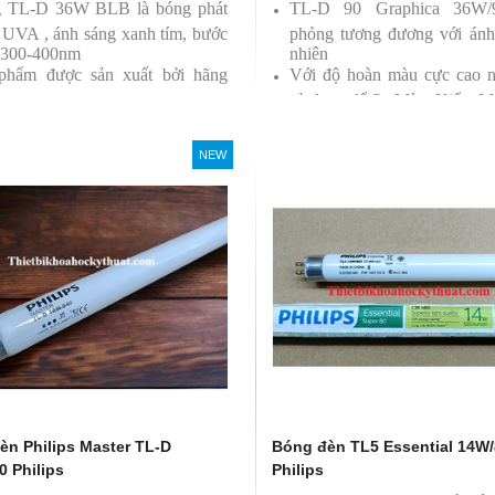
 TL-D 36W BLB là bóng phát
TL-D 90 Graphica 36W
a UVA , ánh sáng xanh tím, bước
phỏng tương đương với ánh
 300-400nm
nhiên
phẩm được sản xuất bởi hãng
Với độ hoàn màu cực cao 
ps
sử dụng để So Màu, Kiểm M
Sản phẩm được sản xuất b
Philips, xuất xứ Ba lan
NEW
èn Philips Master TL-D
Bóng đèn TL5 Essential 14W
0 Philips
Philips