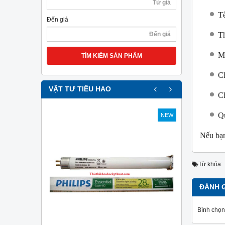
T
Đến giá
T
M
TÌM KIẾM SẢN PHẨM
Ch
‹
›
VẬT TƯ TIÊU HAO
Ch
Qu
NEW
NEW
Nếu bạn
Từ khóa:
ĐÁNH 
Bình chọn