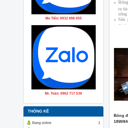
Bóng
ra ti
sóng
Ms Tiên: 0932 998 055
Sản 
Phili
Mr. Toản: 0962 717 539
THỐNG KÊ
Bóng đ
18W/84
Đang online
2