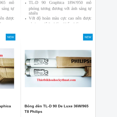
/965 mô
TL-D 90 Graphica 18W/950 mô
 sáng tự
phỏng tương đương với ánh sáng tự
nhiên
nên được
Với độ hoàn màu cực cao nên được
àu
sử dụng để So Màu, Kiểm Màu
ởi hãng
Sản phẩm được sản xuất bởi hãng
Philips, xuất xứ Ba lan
NEW
NEW
aphica
Bóng đèn TL-D 90 De Luxe 36W/965
T8 Philips