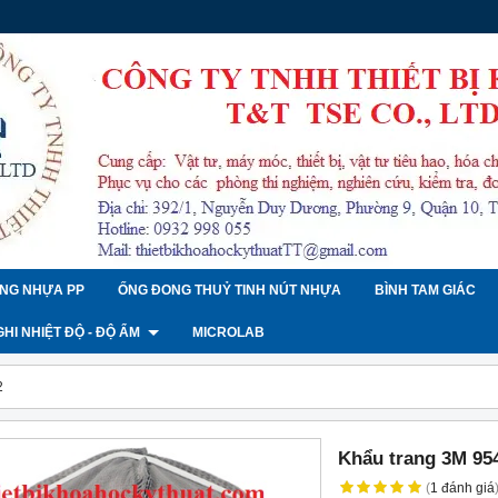
NG NHỰA PP
ỐNG ĐONG THUỶ TINH NÚT NHỰA
BÌNH TAM GIÁC
 GHI NHIỆT ĐỘ - ĐỘ ẨM
MICROLAB
2
Khẩu trang 3M 95
(
1
đánh giá