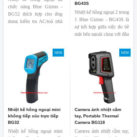
BG43S
chức năng Blue Gizmo -
Nhiệt kế hồng ngoại 2 trong
BG52 thích hợp cho ứng
1 Blue Gizmo - BG43S là
dụng kiểm tra AC/toà nhà
sự kết hợp giữa việc đo bề
xem có bị nhiệt cầu, bộ lưu
mặt bên ngoài cùng với đầu
điện nhiệt và gây ra nhiệt
dò để đo lõi bên trong.
hao phí.
Nhiệt kế thích hợp cho
NEW
NEW
ngành công nghiệp thực
phẩm.
Nhiệt kế hồng ngoại mini
Camera ảnh nhiệt cầm
không tiếp xúc trực tiếp
tay, Portable Thermal
BG32
Camera BG118
Nhiệt kế hồng ngoại mini
Camera ảnh nhiệt cầm tay,