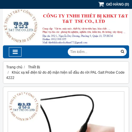
GIỎ HÀNG
(
0
)
Trang chủ
Thiết Bị
Khúc xạ kế điện tử đo độ mặn hiện số đầu đo rời PAL-Salt Probe Code
4222