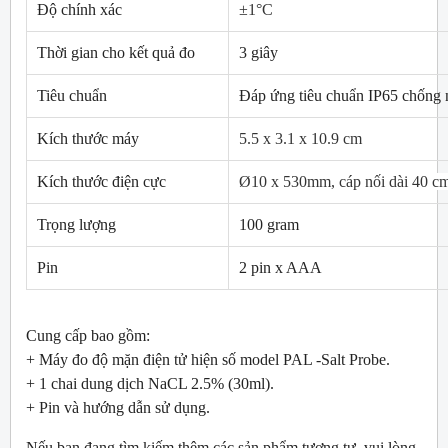
Độ chính xác
±1°C
Thời gian cho kết quả đo
3 giây
Tiêu chuẩn
Đáp ứng tiêu chuẩn IP65 chống
Kích thước máy
5.5 x 3.1 x 10.9 cm
Kích thước điện cực
Ø10 x 530mm, cáp nối dài 40 c
Trọng lượng
100 gram
Pin
2 pin x AAA
Cung cấp bao gồm:
+ Máy đo độ mặn điện tử hiện số model PAL -Salt Probe.
+ 1 chai dung dịch NaCL 2.5% (30ml).
+ Pin và hướng dẫn sử dụng.
Nếu bạn đang tìm kiếm thêm các sản phẩm tương tự, vui lòng