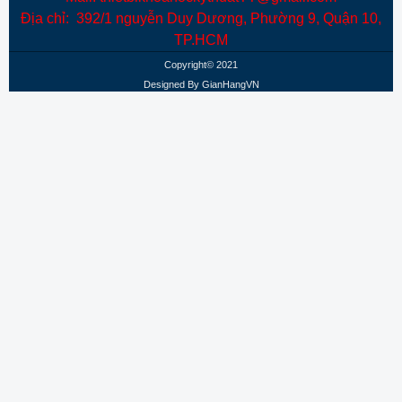
Địa chỉ: 392/1 nguyễn Duy Dương, Phường 9, Quận 10,
TP.HCM
Copyright© 2021
Designed By
GianHangVN