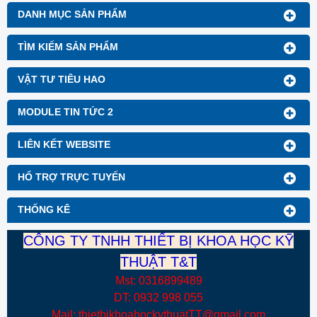
Thương hiệu: Blue Gizmo
DANH MỤC SẢN PHẨM
TÌM KIẾM SẢN PHẨM
VẬT TƯ TIÊU HAO
MODULE TIN TỨC 2
LIÊN KẾT WEBSITE
HỔ TRỢ TRỰC TUYẾN
THỐNG KÊ
CÔNG TY TNHH THIẾT BỊ KHOA HỌC KỸ
THUẬT T&T
Mst: 0316899489
DT: 0932 998 055
Mail: thietbikhoahockythuatTT@gmail.com