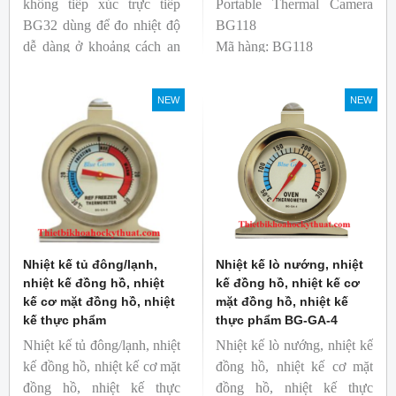
không tiếp xúc trực tiếp
Portable Thermal Camera
BG32 dùng để đo nhiệt độ
BG118
dễ dàng ở khoảng cách an
Mã hàng: BG118
toàn. Kích thước nhỏ gọn,
Thương hiệu: Blue Gizmo
độ phát xạ nhanh và cố
NEW
NEW
định giúp người mới bắt
đầu sử dụng dễ dàng.
Nhiệt kế tủ đông/lạnh,
Nhiệt kế lò nướng, nhiệt
nhiệt kế đồng hồ, nhiệt
kế đồng hồ, nhiệt kế cơ
kế cơ mặt đồng hồ, nhiệt
mặt đồng hồ, nhiệt kế
kế thực phẩm
thực phẩm BG-GA-4
Nhiệt kế tủ đông/lạnh, nhiệt
Nhiệt kế lò nướng, nhiệt kế
kế đồng hồ, nhiệt kế cơ mặt
đồng hồ, nhiệt kế cơ mặt
đồng hồ, nhiệt kế thực
đồng hồ, nhiệt kế thực