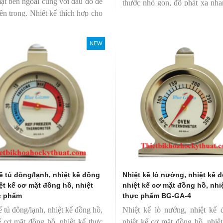
ặt bên ngoài cùng với đầu dò để
thước nhỏ gọn, độ phát xạ nha
bên trong. Nhiệt kế thích hợp cho
định giúp người mới bắt đầu s
ông nghiệp thực phẩm.
dàng.
NEW
ế tủ đông/lạnh, nhiệt kế đồng
Nhiệt kế lò nướng, nhiệt kế 
ệt kế cơ mặt đồng hồ, nhiệt
nhiệt kế cơ mặt đồng hồ, nhi
c phẩm
thực phẩm BG-GA-4
ế tủ đông/lạnh, nhiệt kế đồng hồ,
Nhiệt kế lò nướng, nhiệt kế 
ế cơ mặt đồng hồ, nhiệt kế thực
nhiệt kế cơ mặt đồng hồ, nhiệ