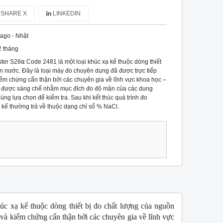
SHARE X
LINKEDIN
tago - Nhật
2 tháng
er S28⍺ Code 2481 là một loại khúc xạ kế thuộc dòng thiết
n nước. Đây là loại máy đo chuyên dụng đã được trực tiếp
iểm chứng cẩn thận bởi các chuyên gia về lĩnh vực khoa học –
 được sáng chế nhằm mục đích đo độ mặn của các dung
ùng lựa chọn để kiểm tra. Sau khi kết thúc quá trình đo
 kế thường trả về thuộc dạng chỉ số % NaCl.
úc xạ kế
 thuộc dòng thiết bị đo chất lượng của nguồn 
và kiểm chứng cẩn thận bởi các chuyên gia về lĩnh vực 