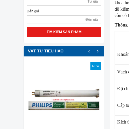
khoa họ
để kiểm
Đến giá
còn có 
Thông 
TÌM KIẾM SẢN PHẨM
‹
›
VẬT TƯ TIÊU HAO
Khoản
NEW
NEW
Vạch c
Độ ch
Cấp b
Kích 