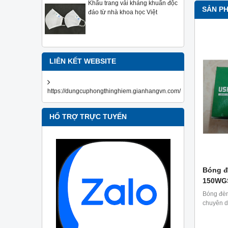
Khẩu trang vải kháng khuẩn độc
SẢN P
đáo từ nhà khoa học Việt
LIÊN KẾT WEBSITE
https://dungcuphongthinghiem.gianhangvn.com/
HỔ TRỢ TRỰC TUYẾN
Bóng đ
150WG
Bóng đè
chuyên d