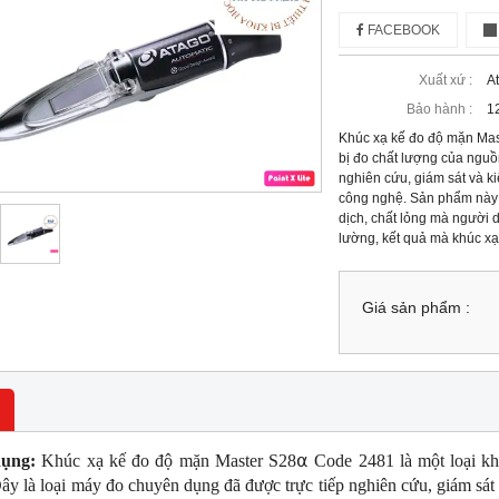
FACEBOOK
Xuất xứ :
A
Bảo hành :
1
Khúc xạ kế đo độ mặn Mast
bị đo chất lượng của nguồ
nghiên cứu, giám sát và k
công nghệ. Sản phẩm này
dịch, chất lỏng mà người d
lường, kết quả mà khúc xạ
Giá sản phẩm :
ụng:
 Khúc xạ kế đo độ mặn Master S28⍺ Code 2481
 là một loại 
kh
ây là loại máy đo chuyên dụng đã được trực tiếp nghiên cứu, giám sát 