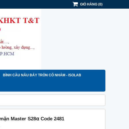
GIỎ HÀNG
(
0
)
BÌNH CẦU NÂU ĐÁY TRÒN CỔ NHÁM - ISOLAB
 mặn Master S28⍺ Code 2481
)