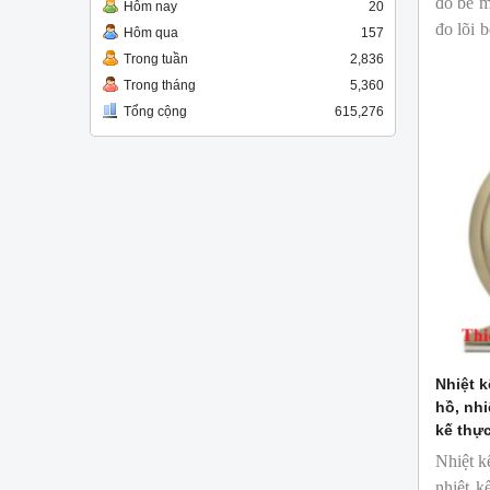
đo bề m
Hôm nay
20
đo lõi 
Hôm qua
157
ngành c
Trong tuần
2,836
Trong tháng
5,360
Tổng cộng
615,276
Nhiệt k
hồ, nhi
kế thự
Nhiệt k
nhiệt k