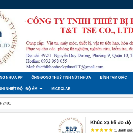
NG NHỰA PP
ỐNG ĐONG THUỶ TINH NÚT NHỰA
BÌNH TAM GIÁC
 GHI NHIỆT ĐỘ - ĐỘ ẨM
MICROLAB
de 2481
Khúc xạ kế đo độ
(
1
đánh giá