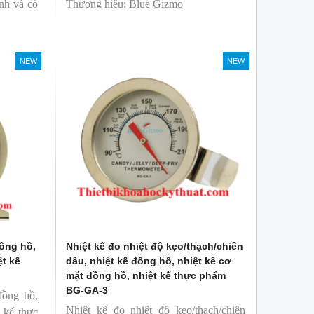
nh và cố
Thương hiệu: Blue Gizmo
ử dụng dễ
NEW
NEW
đồng hồ,
Nhiệt kế đo nhiệt độ kẹo/thạch/chiên
ệt kế
dầu, nhiệt kế đồng hồ, nhiệt kế cơ
mặt đồng hồ, nhiệt kế thực phẩm
BG-GA-3
đồng hồ,
Nhiệt kế đo nhiệt độ kẹo/thạch/chiên
t kế thực