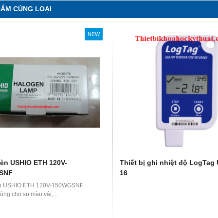
HẨM CÙNG LOẠI
NEW
èn USHIO ETH 120V-
Thiết bị ghi nhiệt độ LogTag
SNF
16
n USHIO ETH 120V-150WGSNF
ùng cho so màu vải,...