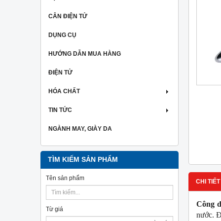
CÂN ĐIỆN TỬ
DỤNG CỤ
HƯỚNG DẪN MUA HÀNG
ĐIỆN TỬ
HÓA CHẤT
TIN TỨC
NGÀNH MAY, GIÀY DA
TÌM KIẾM SẢN PHẨM
Tên sản phẩm
CHI TIẾT
Công d
Từ giá
nước. Đ