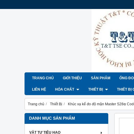
TRANG CHỦ
GIỚI THIỆU
SẢN PHẨM
ỐNG ĐO
LIÊN HỆ
HÓA CHẤT
THIẾT BỊ
THIẾT BỊ
Trang chủ
Thiết Bị
Khúc xạ kế đo độ mặn Master S28⍺ Co
DANH MỤC SẢN PHẨM
VẬT TƯ TIÊU HAO