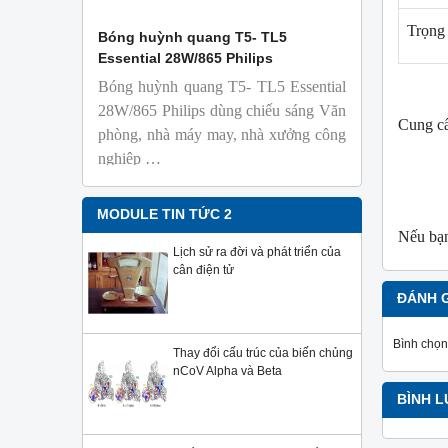
Trọng
 Isolab
Bóng huỳnh quang T5- TL5
Bóng đèn 
Essential 28W/865 Philips
18W/965 T8
Bóng huỳnh quang T5- TL5 Essential
TL-D 9
phỏng t
28W/865 Philips dùng chiếu sáng Văn
Cung c
nhiên
phòng, nhà máy may, nhà xưởng công
Với độ 
nghiệp …
sử dụng
Sản phẩ
Philips,
MODULE TIN TỨC 2
Nếu bạn
Lịch sử ra đời và phát triển của
cân điện tử
ĐÁNH 
Bình chọn
Thay đổi cấu trúc của biến chủng
nCoV Alpha và Beta
BÌNH 