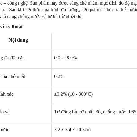
c – công nghệ. Sản phẩm này được sáng chế nhằm mục đích đo độ mặn 
 tra. Sau khi kết thúc quá trình đo lường, kết quả mà khúc xạ kế thườ
khả năng chống nước và tự bù trừ nhiệt độ.
số kỹ thuật
Nội dung
g đo độ mặn
0.0 - 28.0%
NEW
NE
hia nhỏ nhất
0.2%
ính xác
±0.2% (10 - 300°C)
ảo vệ
Tự động bù trừ nhiệt độ, chống nước IP65
thước
3.2 x 3.4 x 20.3cm