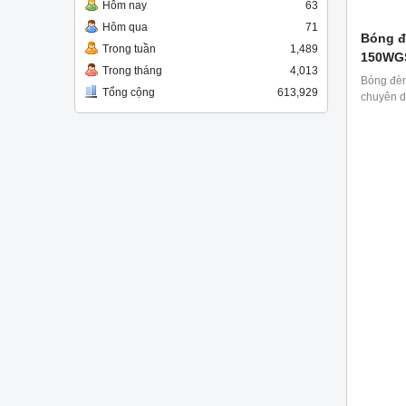
Hôm nay
63
Hôm qua
71
Bóng đ
Trong tuần
1,489
150WG
Trong tháng
4,013
Bóng đè
Tổng cộng
613,929
chuyên d