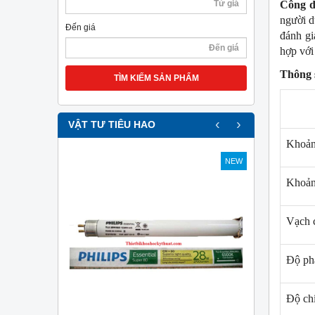
Công d
người d
Đến giá
đánh gi
hợp vớ
Thông 
TÌM KIẾM SẢN PHẨM
‹
›
VẬT TƯ TIÊU HAO
Khoản
NEW
NEW
Khoản
Vạch c
Độ phâ
Độ ch