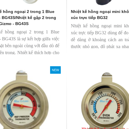
ế hồng ngoại 2 trong 1 Blue
Nhiệt kế hồng ngoại mini khô
- BG43S/Nhiệt kế gập 2 trong
xúc trực tiếp BG32
 Gizmo - BG43S
Nhiệt kế hồng ngoại mini kh
kế hồng ngoại 2 trong 1 Blue
xúc trực tiếp BG32 dùng để đo
 BG43S là sự kết hợp giữa việc
dễ dàng ở khoảng cách an to
ặt bên ngoài cùng với đầu dò để
thước nhỏ gọn, độ phát xạ nha
bên trong. Nhiệt kế thích hợp cho
định giúp người mới bắt đầu s
ông nghiệp thực phẩm.
dàng.
NEW