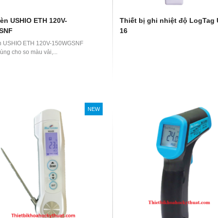
èn USHIO ETH 120V-
Thiết bị ghi nhiệt độ LogTag
SNF
16
n USHIO ETH 120V-150WGSNF
ùng cho so màu vải,...
NEW