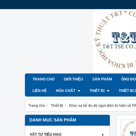
TRANG CHỦ
GIỚI THIỆU
SẢN PHẨM
ỐNG ĐO
LIÊN HỆ
HÓA CHẤT
THIẾT BỊ
THIẾT BỊ
Trang chủ
Thiết Bị
Khúc xạ kế đo độ ngọt điện tử hiện số 
DANH MỤC SẢN PHẨM
VẬT TƯ TIÊU HAO