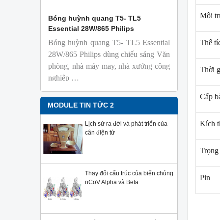
Môi t
 Isolab
Bóng huỳnh quang T5- TL5
Bóng đèn 
Essential 28W/865 Philips
18W/965 T8
Bóng huỳnh quang T5- TL5 Essential
TL-D 9
Thể t
phỏng t
28W/865 Philips dùng chiếu sáng Văn
nhiên
phòng, nhà máy may, nhà xưởng công
Thời g
Với độ 
nghiệp …
sử dụng
Sản phẩ
Cấp b
Philips,
MODULE TIN TỨC 2
Kích 
Lịch sử ra đời và phát triển của
cân điện tử
Trọng
Thay đổi cấu trúc của biến chủng
Pin
nCoV Alpha và Beta