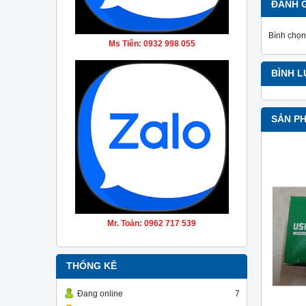
ĐÁNH 
Bình chọn
Ms Tiên: 0932 998 055
BÌNH 
SẢN P
Mr. Toản: 0962 717 539
THỐNG KÊ
Đang online
7