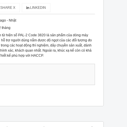
SHARE X
LINKEDIN
tago - Nhật
2 tháng
ện tử hiện số PAL-2 Code 3820 là sản phẩm của dòng máy
g hỗ trợ người dùng nắm được độ ngọt của các đối tượng đo
trong các hoạt động thí nghiệm, dây chuyền sản xuất, đánh
hính xác, khách quan nhất. Ngoài ra, khúc xạ kế còn có khả
Thiết kế phù hợp với HACCP.