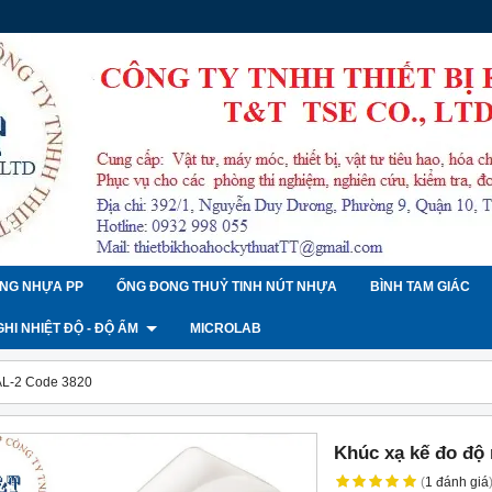
NG NHỰA PP
ỐNG ĐONG THUỶ TINH NÚT NHỰA
BÌNH TAM GIÁC
 GHI NHIỆT ĐỘ - ĐỘ ẨM
MICROLAB
PAL-2 Code 3820
Khúc xạ kế đo độ 
(
1
đánh giá