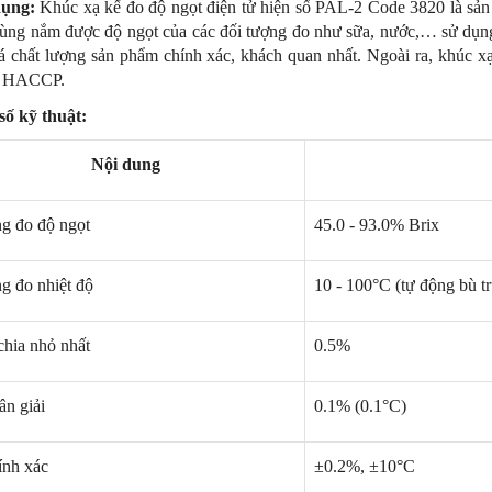
ụng:
 Khúc xạ kế đo độ ngọt điện tử hiện số PAL-2 Code 3820 là sản
ùng nắm được độ ngọt của các đối tượng đo như sữa, nước,… sử dụng 
á chất lượng sản phẩm chính xác, khách quan nhất. Ngoài ra, khúc x
i HACCP.
số kỹ thuật:
Nội dung
g đo độ ngọt
45.0 - 93.0% Brix
NEW
NE
g đo nhiệt độ
10 - 100°C (tự động bù tr
hia nhỏ nhất
0.5%
n giải
0.1% (0.1°C)
ính xác
±0.2%, 
±10°C