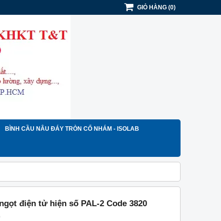
GIỎ HÀNG
(
0
)
BÌNH CẦU NÂU ĐÁY TRÒN CỔ NHÁM - ISOLAB
ngọt điện tử hiện số PAL-2 Code 3820
)