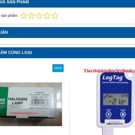
GIÁ SẢN PHẨM
 sản phẩm:
LUẬN
HẨM CÙNG LOẠI
NEW