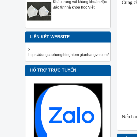
Khẩu trang vải kháng khuẩn độc
Cung c
đáo từ nhà khoa học Việt
LIÊN KẾT WEBSITE
https://dungcuphongthinghiem.gianhangvn.com/
HỔ TRỢ TRỰC TUYẾN
Nếu bạn