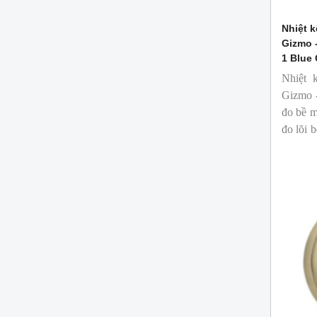
Nhiệt k
Gizmo 
1 Blue
Nhiệt 
Gizmo -
đo bề m
đo lõi 
ngành c