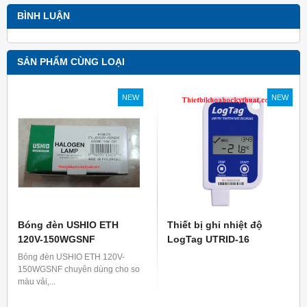
BÌNH LUẬN
SẢN PHẨM CÙNG LOẠI
NEW
NEW
Bóng đèn USHIO ETH
Thiết bị ghi nhiệt độ
120V-150WGSNF
LogTag UTRID-16
Bóng đèn USHIO ETH 120V-
150WGSNF chuyên dùng cho so
màu vải,...