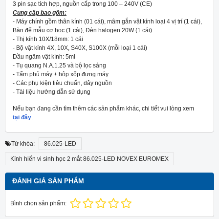
3 pin sạc tích hợp, nguồn cấp trong 100 – 240V (CE)
Cung cấp bao gồm:
- Máy chính gồm thân kính (01 cái), mâm gắn vật kính loại 4 vị trí (1 cái),
Bàn để mẫu cơ học (1 cái), Đèn halogen 20W (1 cái)
- Thị kính 10X/18mm: 1 cái
- Bộ vật kính 4X, 10X, S40X, S100X (mỗi loại 1 cái)
Dầu ngâm vật kính: 5ml
- Tụ quang N.A.1.25 và bộ lọc sáng
- Tấm phủ máy + hộp xốp đựng máy
- Các phụ kiện tiêu chuẩn, dây nguồn
- Tài liệu hướng dẫn sử dụng
Nếu bạn đang cần tìm thêm các sản phẩm khác, chi tiết vui lòng xem
tại đây
.
Từ khóa:
86.025-LED
Kính hiển vi sinh học 2 mắt 86.025-LED NOVEX EUROMEX
ĐÁNH GIÁ SẢN PHẨM
Bình chọn sản phẩm: