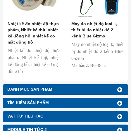
Nhiệt kế đo nhiệt độ thực
Máy đo nhiệt độ loại k,
phẩm, Nhiệt kế thịt, nhiệt
thiết bị đo nhiệt độ 2
kế đồng hồ, nhiệt kế cơ
kênh Blue Gizmo
mặt đồng hồ
Máy đo nhiệt độ loại k, thiết
Nhiệt kế đo nhiệt độ thực
bị đo nhiệt độ 2 kênh Blue
phẩm, Nhiệt kế thịt, nhiệt
Gizmo
kế đồng hồ, nhiệt kế cơ mặt
Mã hàng: BG38TC
đồng hồ
Thương hiệu: Blue Gizmo
Mã hàng: BG-GA-1
Thương hiệu: Blue Gizmo
DANH MỤC SẢN PHẨM
TÌM KIẾM SẢN PHẨM
VẬT TƯ TIÊU HAO
MODULE TIN TỨC 2