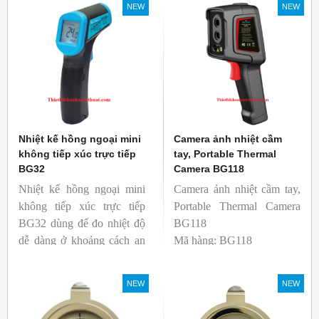
NEW
NEW
ngành công nghiệp thực
phẩm.
Nhiệt kế hồng ngoại mini
Camera ảnh nhiệt cầm
không tiếp xúc trực tiếp
tay, Portable Thermal
BG32
Camera BG118
Nhiệt kế hồng ngoại mini
Camera ảnh nhiệt cầm tay,
không tiếp xúc trực tiếp
Portable Thermal Camera
BG32 dùng để đo nhiệt độ
BG118
dễ dàng ở khoảng cách an
Mã hàng: BG118
toàn. Kích thước nhỏ gọn,
Thương hiệu: Blue Gizmo
độ phát xạ nhanh và cố
NEW
NEW
định giúp người mới bắt
đầu sử dụng dễ dàng.