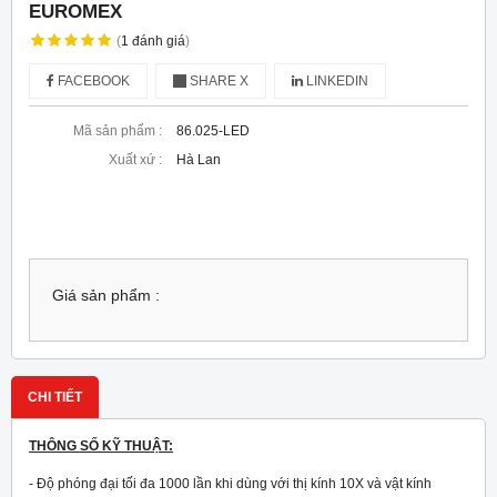
EUROMEX
(
1
đánh giá
)
FACEBOOK
SHARE X
LINKEDIN
Mã sản phẩm :
86.025-LED
Xuất xứ :
Hà Lan
Giá sản phẩm :
CHI TIẾT
THÔNG SỐ KỸ THUẬT:
- Độ phóng đại tối đa 1000 lần khi dùng với thị kính 10X và vật kính