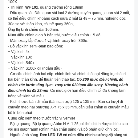
100X.
- Thị kính:
WF 10x
, quang trường rộng 18mm
- Đầu quan sát: Đầu quan sát loại 2 đường truyền quang, quan sát 2 mắt,
có thể điều chỉnh khoảng cách giữa 2 mắt từ 48 – 75 mm, nghiêng góc
30
o
so với thân kính, có thể quay 360
o
,
Ống thị kinh chiều dài 160mm.
Núm điều chỉnh diop ở bên trái, bước điều chỉnh ± 5 độ.
- Mâm xoay lắp được 4 vật kính, xoay tròn 360
o
.
- Bộ vật kính semi-plan bao gồm:
+ Vật kính 4x
+ Vật kính 10x
+ Vật kính S40x
+ Vật kính S100x oil (ngâm dầu)
- Cơ cấu chỉnh ảnh hai cấp: chỉnh tinh và chỉnh thô loại đồng trục bố trí
hai bên thân kính, để thuận tiện thao tác.
Có 200 mức điều chỉnh, độ
chính xác bước tăng 1μm, xoay tròn 0200μm /lần xoay. Khoảng cách
điều chỉnh tối đa 23mm
. Có mức giới hạn điều chỉnh tối đa không làm
hỏng vật kính và mẫu.
- Kích thước bàn di mẫu (bàn sa trượt) 125 x 135 mm. Bàn sa trượt di
chuyển theo hai phương X-Y 75 x 35 mm, cần điều chỉnh di chuyển mẫu
bố trí bên phải.
Cung cấp kèm theo thước trắc vi Vernier
- Bộ tụ quang: Bộ tụ quang Abbe N.A. 1.25, có thể chỉnh được chiều cao
với iris diaphragm (chỉnh màn chắn sáng) và bộ phận giữ kính lọc.
- Nguồn ánh sáng:
Đèn LED 1W có núm điều chỉnh cường độ sáng
và