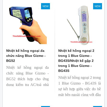
NEW
NEW
Nhiệt kế hồng ngoại đa
Nhiệt kế hồng ngoại 2
chức năng Blue Gizmo -
trong 1 Blue Gizmo -
BG52
BG43S/Nhiệt kế gập 2
trong 1 Blue Gizmo -
Nhiệt kế hồng ngoại đa
BG43S
chức năng Blue Gizmo -
Nhiệt kế hồng ngoại 2 trong
BG52 thích hợp cho ứng
1 Blue Gizmo - BG43S là
dụng kiểm tra AC/toà nhà
sự kết hợp giữa việc đo bề
xem có bị nhiệt cầu, bộ lưu
mặt bên ngoài cùng với đầu
điện nhiệt và gây ra nhiệt
dò để đo lõi bên trong.
hao phí.
Nhiệt kế thích hợp cho