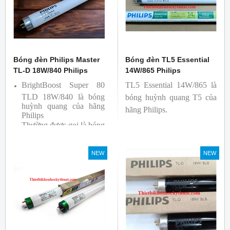
Bóng đèn Philips Master
Bóng đèn TL5 Essential
TL-D 18W/840 Philips
14W/865 Philips
BrightBoost Super 80
TL5 Essential 14W/865 là
TLD 18W/840 là bóng
bóng huỳnh quang T5 của
huỳnh quang của hãng
hãng Philips.
Philips
Thường được gọi là bóng
siêu sáng ( Super 80)
Bóng có độ hoàn màu
NEW
NEW
cao(Ra80) cùng quang
thông lớn(1350lm)