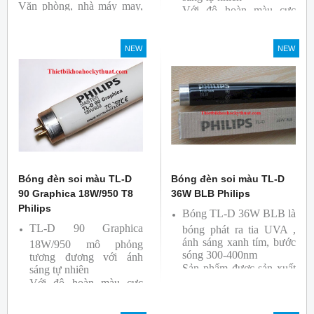
Văn phòng, nhà máy may,
Với độ hoàn màu cực
nhà xưởng công nghiệp …
cao nên được sử dụng để
So Màu, Kiểm Màu
NEW
NEW
Sản phẩm được sản xuất
bởi hãng Philips, xuất xứ
Ba lan
Bóng đèn soi màu TL-D
Bóng đèn soi màu TL-D
90 Graphica 18W/950 T8
36W BLB Philips
Philips
Bóng TL-D 36W BLB là
TL-D 90 Graphica
bóng phát ra tia UVA ,
ánh sáng xanh tím, bước
18W/950 mô phỏng
sóng 300-400nm
tương đương với ánh
Sản phẩm được sản xuất
sáng tự nhiên
Với độ hoàn màu cực
bởi hãng Philips
cao nên được sử dụng để
So Màu, Kiểm Màu