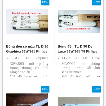
NEW
NEW
Sản phẩm được sản xuất
bởi hãng Philips, xuất xứ
Ba lan
Bóng đèn so màu TL-D 90
Bóng đèn TL-D 90 De
Graphica 36W/965 Philips
Luxe 36W/965 T8 Philips
TL-D 90 Graphica
TL-D 90 De Luxe
36W/965 mô phỏng
36W/965 mô phỏng
tương đương với ánh
tương đương với ánh
sáng tự nhiên
sáng tự nhiên
Với độ hoàn màu cực
Với độ hoàn màu cao
cao nên được sử dụng để
nên được sử dụng để So
So Màu, Kiểm Màu
Màu, Kiểm Màu
NEW
NEW
Sản phẩm được sản xuất
Sản phẩm được sản xuất
bởi hãng Philips, xuất xứ
bởi hãng Philips, xuất xứ
Ba lan
Ba lan