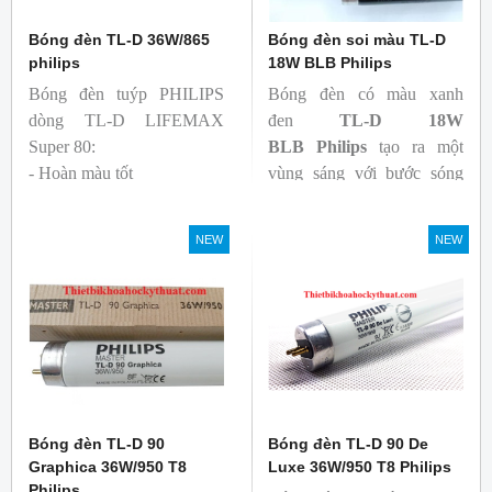
Bóng đèn TL-D 36W/865
Bóng đèn soi màu TL-D
philips
18W BLB Philips
Bóng đèn tuýp PHILIPS
Bóng đèn có màu xanh
dòng TL-D LIFEMAX
đen
TL-D 18W
Super 80:
BLB
Philips
tạo ra một
- Hoàn màu tốt
vùng sáng với bước sóng
- Hiệu quả tương đối cao,
365nm theo tiêu chuẩn màu
cả ban đầu và trong suốt
sắc trực quan. Giúp người
NEW
NEW
tuổi thọ của bóng đèn, với
dùng có thể phát hiện và
khả năng duy trì quang
đánh giá các chất phát sáng
thông cao
và keo trong sản phẩm.
- Tạo ra từ màu trắng ấm
đến ánh sáng ban ngày mát
mẻ
Bóng đèn TL-D 90
Bóng đèn TL-D 90 De
Graphica 36W/950 T8
Luxe 36W/950 T8 Philips
Philips