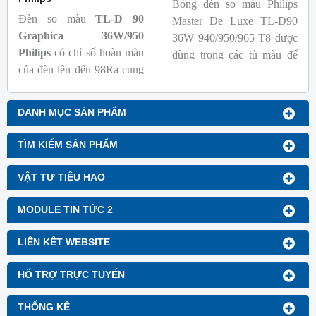
Bóng đèn so màu Philips
Đèn so màu
TL-D 90
Master De Luxe TL-D90
Graphica 36W/950
36W 940/950/965 T8 được
Philips
có chỉ số hoàn màu
dùng trong các tủ màu để
của đèn lên đến 98Ra cung
kiểm tra sự khắc biệt màu
cấp ánh sáng chân thực,
sắc sản phẩm khi chiếu các
gần với ánh sáng tự nhiên
nguồn sáng khác nhau, với
DANH MỤC SẢN PHẨM
giúp các sự vật hiện lên một
nguồn sáng trung thực, đảm
cách rõ ràng, đạt chuẩn màu
bảo chất lượng mẫu mã, sản
TÌM KIẾM SẢN PHẨM
sắc giúp người tiêu dùng có
xuất và kiểm tra chất lượng
thể đánh giá màu sắc và sự
màu sắc khác nhau để sử
VẬT TƯ TIÊU HAO
sai biệt màu giữa các mẫu
dụng. có độ sáng cao, tuổi
làm chuẩn, mẫu thí nghiệm
thọ dài và tiết kiệm năng
MODULE TIN TỨC 2
trong in ấn, may mặc,….
lượng, so với các loại đèn
Đèn có một màu sắc ánh
huỳnh quang truyền thống.
LIÊN KẾT WEBSITE
sáng là 5000K tương ứng
với ánh sáng trắng ấm.
HỔ TRỢ TRỰC TUYẾN
THỐNG KÊ