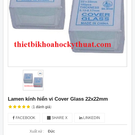
Lamen kính hiển vi Cover Glass 22x22mm
(
1
đánh giá
)
FACEBOOK
SHARE X
LINKEDIN
Xuất xứ :
Đức