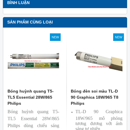
BÌNH LUẬN
SẢN PHẨM CÙNG LOẠI
NEW
NEW
Bóng huỳnh quang T5-
Bóng đèn soi màu TL-D
TL5 Essential 28W/865
90 Graphica 18W/965 T8
Philips
Philips
Bóng huỳnh quang T5-
TL-D 90 Graphica
18W/965 mô phỏng
TL5 Essential 28W/865
tương đương với ánh
Philips dùng chiếu sáng
sáng tự nhiên