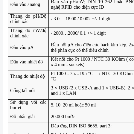
Đầu vào pH/mV; DIN 19 262 hoặc BNC
Đầu vào analog
nghệ RFID cho điện cực ID
Thang đo pH/Độ
- 3.0… 18.00 / 0.002 +/- 1 digit
chính xác
Thang đo mV/độ
- 2000…2000/ 0.1 +/- 1 digit
chính xác
Đầu nối μA cho điện cực bạch kim kép, 2
Đầu vào µA
thế phân cực có thể điều chỉnh
Kết nối cho Pt 1000 / NTC 30 KOhm ( con
Đầu vào nhiệt độ
x 4 mm - sockets)
Pt 1000 - 75…195 °C / NTC 30 KOhm 
Thang đo nhiệt độ
°C
3 × USB (2 x USB-A and 1 × USB-B), 2 
Cổng kết nối
and 1 x LAN
Sử dụng với các
5, 10, 20 ml hoặc 50 ml
burret
Độ phân giải
20.000 bước
Đáp ứng DIN ISO 8655, part 3: