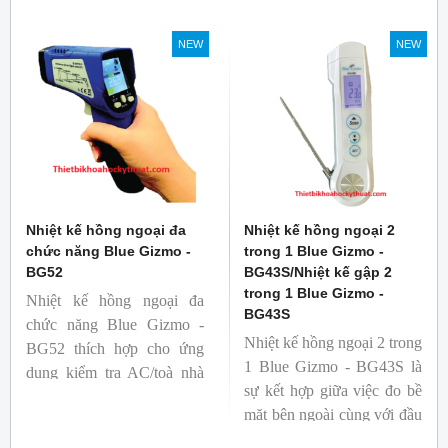
NEW
NEW
Nhiệt kế hồng ngoại đa
Nhiệt kế hồng ngoại 2
chức năng Blue Gizmo -
trong 1 Blue Gizmo -
BG52
BG43S/Nhiệt kế gập 2
trong 1 Blue Gizmo -
Nhiệt kế hồng ngoại đa
BG43S
chức năng Blue Gizmo -
Nhiệt kế hồng ngoại 2 trong
BG52 thích hợp cho ứng
1 Blue Gizmo - BG43S là
dụng kiểm tra AC/toà nhà
sự kết hợp giữa việc đo bề
xem có bị nhiệt cầu, bộ lưu
mặt bên ngoài cùng với đầu
điện nhiệt và gây ra nhiệt
dò để đo lõi bên trong.
hao phí.