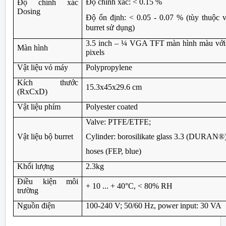
Độ chính xác: < 0.15 %
Độ chính xác
Dosing
Độ ổn định: < 0.05 - 0.07 % (tùy thuộc v
burret sử dụng)
3.5 inch – ¼ VGA TFT màn hình màu với
Màn hình
pixels
Vật liệu vỏ máy
Polypropylene
Kích thước
15.3x45x29.6 cm
(RxCxD)
Vật liệu phím
Polyester coated
Valve: PTFE/ETFE;
Vật liệu bộ burret
Cylinder: borosilikate glass 3.3 (DURAN®
hoses (FEP, blue)
Khối lượng
2.3kg
Điều kiện môi
+ 10 ... + 40°C, < 80% RH
trường
Nguồn điện
100-240 V; 50/60 Hz, power input: 30 VA