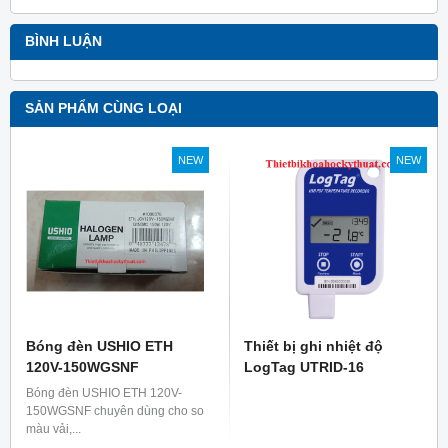
BÌNH LUẬN
SẢN PHẨM CÙNG LOẠI
NEW
NEW
Bóng đèn USHIO ETH
Thiết bị ghi nhiệt độ
120V-150WGSNF
LogTag UTRID-16
Bóng đèn USHIO ETH 120V-
150WGSNF chuyên dùng cho so
màu vải,...