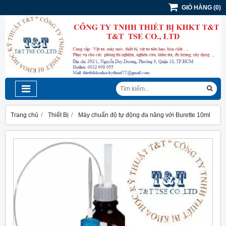
GIỎ HÀNG
(
0
)
Trang chủ
Thiết Bị
Máy chuẩn độ tự động đa năng với Burette 10ml