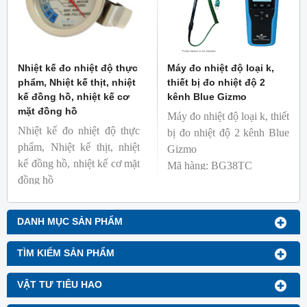
Nhiệt kế đo nhiệt độ thực
Máy đo nhiệt độ loại k,
phẩm, Nhiệt kế thịt, nhiệt
thiết bị đo nhiệt độ 2
kế đồng hồ, nhiệt kế cơ
kênh Blue Gizmo
mặt đồng hồ
Máy đo nhiệt độ loại k, thiết
Nhiệt kế đo nhiệt độ thực
bị đo nhiệt độ 2 kênh Blue
phẩm, Nhiệt kế thịt, nhiệt
Gizmo
kế đồng hồ, nhiệt kế cơ mặt
Mã hàng: BG38TC
đồng hồ
Thương hiệu: Blue Gizmo
Mã hàng: BG-GA-1
Thương hiệu: Blue Gizmo
DANH MỤC SẢN PHẨM
TÌM KIẾM SẢN PHẨM
VẬT TƯ TIÊU HAO