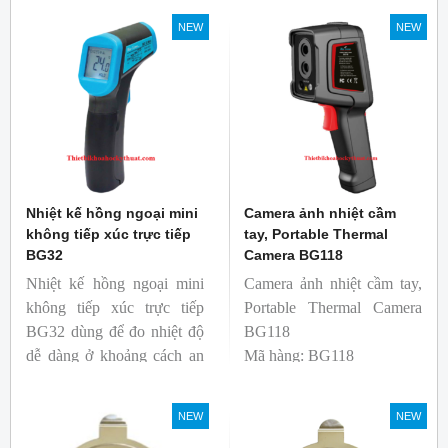
Nhiệt kế thích hợp cho
NEW
NEW
ngành công nghiệp thực
phẩm.
Nhiệt kế hồng ngoại mini
Camera ảnh nhiệt cầm
không tiếp xúc trực tiếp
tay, Portable Thermal
BG32
Camera BG118
Nhiệt kế hồng ngoại mini
Camera ảnh nhiệt cầm tay,
không tiếp xúc trực tiếp
Portable Thermal Camera
BG32 dùng để đo nhiệt độ
BG118
dễ dàng ở khoảng cách an
Mã hàng: BG118
toàn. Kích thước nhỏ gọn,
Thương hiệu: Blue Gizmo
độ phát xạ nhanh và cố
NEW
NEW
định giúp người mới bắt