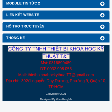
MODULE TIN TỨC 2
LIÊN KẾT WEBSITE
HỔ TRỢ TRỰC TUYẾN
THỐNG KÊ
CÔNG TY TNHH THIẾT BỊ KHOA HỌC KỸ
THUẬT T&T
Mst: 0316899489
DT: 0932 998 055
Mail: thietbikhoahockythuatTT@gmail.com
Địa chỉ: 392/1 nguyễn Duy Dương, Phường 9, Quận 10,
TP.HCM
Copyright© 2021
Designed By
GianHangVN