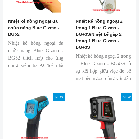
Nhiệt kế hồng ngoại đa
Nhiệt kế hồng ngoại 2
chức năng Blue Gizmo -
trong 1 Blue Gizmo -
BG52
BG43S/Nhiệt kế gập 2
trong 1 Blue Gizmo -
Nhiệt kế hồng ngoại đa
BG43S
chức năng Blue Gizmo -
Nhiệt kế hồng ngoại 2 trong
BG52 thích hợp cho ứng
1 Blue Gizmo - BG43S là
dụng kiểm tra AC/toà nhà
sự kết hợp giữa việc đo bề
xem có bị nhiệt cầu, bộ lưu
mặt bên ngoài cùng với đầu
điện nhiệt và gây ra nhiệt
dò để đo lõi bên trong.
hao phí.
Nhiệt kế thích hợp cho
NEW
NEW
ngành công nghiệp thực
phẩm.