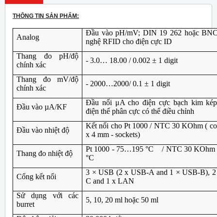
THÔNG TIN SẢN PHẨM:
Đầu vào pH/mV; DIN 19 262 hoặc BNC
Analog
nghệ RFID cho điện cực ID
Thang đo pH/độ
- 3.0… 18.00 / 0.002 ± 1 digit
chính xác
Thang đo mV/độ
- 2000…2000/ 0.1 ± 1 digit
chính xác
Đầu nối μA cho điện cực bạch kim ké
Đầu vào µA/KF
điện thế phân cực có thể điều chỉnh
Kết nối cho Pt 1000 / NTC 30 KOhm ( co
Đầu vào nhiệt độ
x 4 mm - sockets)
Pt 1000 - 75…195 °C / NTC 30 KOhm 
Thang đo nhiệt độ
°C
3 × USB (2 x USB-A and 1 × USB-B), 2
Cổng kết nối
C and 1 x LAN
Sử dụng với các
5, 10, 20 ml hoặc 50 ml
burret