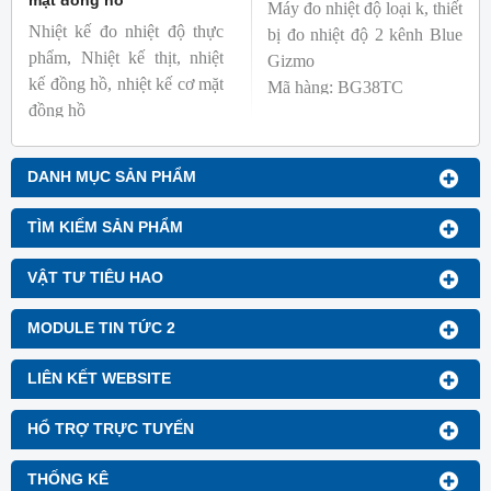
mặt đồng hồ
Máy đo nhiệt độ loại k, thiết
Nhiệt kế đo nhiệt độ thực
bị đo nhiệt độ 2 kênh Blue
phẩm, Nhiệt kế thịt, nhiệt
Gizmo
kế đồng hồ, nhiệt kế cơ mặt
Mã hàng: BG38TC
đồng hồ
Thương hiệu: Blue Gizmo
Mã hàng: BG-GA-1
Thương hiệu: Blue Gizmo
DANH MỤC SẢN PHẨM
TÌM KIẾM SẢN PHẨM
VẬT TƯ TIÊU HAO
MODULE TIN TỨC 2
LIÊN KẾT WEBSITE
HỔ TRỢ TRỰC TUYẾN
THỐNG KÊ