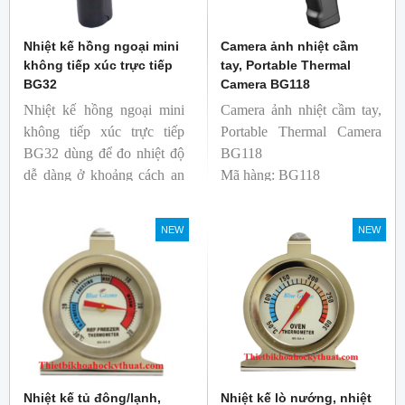
Nhiệt kế hồng ngoại mini
Camera ảnh nhiệt cầm
không tiếp xúc trực tiếp
tay, Portable Thermal
BG32
Camera BG118
Nhiệt kế hồng ngoại mini
Camera ảnh nhiệt cầm tay,
không tiếp xúc trực tiếp
Portable Thermal Camera
BG32 dùng để đo nhiệt độ
BG118
dễ dàng ở khoảng cách an
Mã hàng: BG118
toàn. Kích thước nhỏ gọn,
Thương hiệu: Blue Gizmo
độ phát xạ nhanh và cố
NEW
NEW
định giúp người mới bắt
đầu sử dụng dễ dàng.
Nhiệt kế tủ đông/lạnh,
Nhiệt kế lò nướng, nhiệt