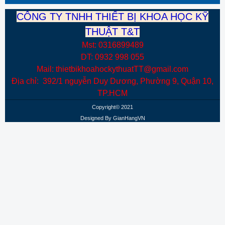
CÔNG TY TNHH THIẾT BỊ KHOA HỌC KỸ
THUẬT T&T
Mst: 0316899489
DT: 0932 998 055
Mail: thietbikhoahockythuatTT@gmail.com
Địa chỉ: 392/1 nguyễn Duy Dương, Phường 9, Quận 10,
TP.HCM
Copyright© 2021
Designed By
GianHangVN