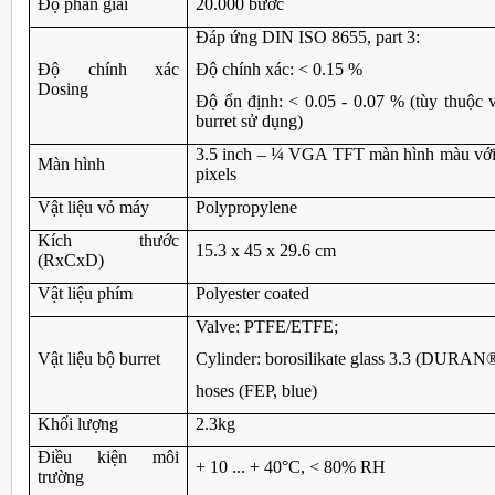
Độ phân giải
20.000 bước
Đáp ứng DIN ISO 8655, part 3:
Độ chính xác
Độ chính xác: < 0.15 %
Dosing
Độ ổn định: < 0.05 - 0.07 % (tùy thuộc v
burret sử dụng)
3.5 inch – ¼ VGA TFT màn hình màu với
Màn hình
pixels
Vật liệu vỏ máy
Polypropylene
Kích thước
15.3 x 45 x 29.6 cm
(RxCxD)
Vật liệu phím
Polyester coated
Valve: PTFE/ETFE;
Vật liệu bộ burret
Cylinder: borosilikate glass 3.3 (DURAN
hoses (FEP, blue)
Khối lượng
2.3kg
Điều kiện môi
+ 10 ... + 40°C, < 80% RH
trường