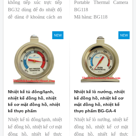
không tiếp xúc trực tiếp
Portable Thermal Camera
BG32 dùng để đo nhiệt độ
BG118
dễ dàng ở khoảng cách an
Mã hàng: BG118
toàn. Kích thước nhỏ gọn,
Thương hiệu: Blue Gizmo
độ phát xạ nhanh và cố
NEW
NEW
định giúp người mới bắt
đầu sử dụng dễ dàng.
Nhiệt kế tủ đông/lạnh,
Nhiệt kế lò nướng, nhiệt
nhiệt kế đồng hồ, nhiệt
kế đồng hồ, nhiệt kế cơ
kế cơ mặt đồng hồ, nhiệt
mặt đồng hồ, nhiệt kế
kế thực phẩm
thực phẩm BG-GA-4
Nhiệt kế tủ đông/lạnh, nhiệt
Nhiệt kế lò nướng, nhiệt kế
kế đồng hồ, nhiệt kế cơ mặt
đồng hồ, nhiệt kế cơ mặt
đồng hồ, nhiệt kế thực
đồng hồ, nhiệt kế thực