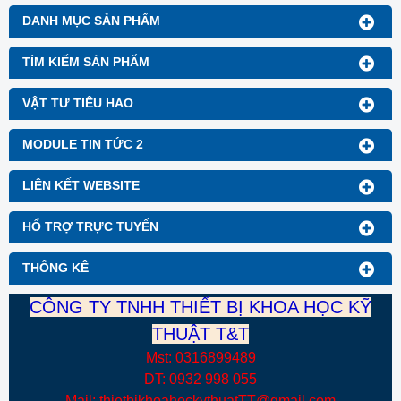
Thương hiệu: Blue Gizmo
DANH MỤC SẢN PHẨM
TÌM KIẾM SẢN PHẨM
VẬT TƯ TIÊU HAO
MODULE TIN TỨC 2
LIÊN KẾT WEBSITE
HỔ TRỢ TRỰC TUYẾN
THỐNG KÊ
CÔNG TY TNHH THIẾT BỊ KHOA HỌC KỸ
THUẬT T&T
Mst: 0316899489
DT: 0932 998 055
Mail: thietbikhoahockythuatTT@gmail.com