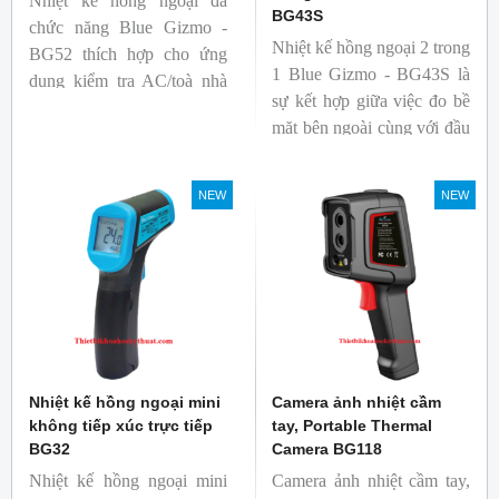
Nhiệt kế hồng ngoại đa
BG43S
chức năng Blue Gizmo -
Nhiệt kế hồng ngoại 2 trong
BG52 thích hợp cho ứng
1 Blue Gizmo - BG43S là
dụng kiểm tra AC/toà nhà
sự kết hợp giữa việc đo bề
xem có bị nhiệt cầu, bộ lưu
mặt bên ngoài cùng với đầu
điện nhiệt và gây ra nhiệt
dò để đo lõi bên trong.
hao phí.
Nhiệt kế thích hợp cho
NEW
NEW
ngành công nghiệp thực
phẩm.
Nhiệt kế hồng ngoại mini
Camera ảnh nhiệt cầm
không tiếp xúc trực tiếp
tay, Portable Thermal
BG32
Camera BG118
Nhiệt kế hồng ngoại mini
Camera ảnh nhiệt cầm tay,