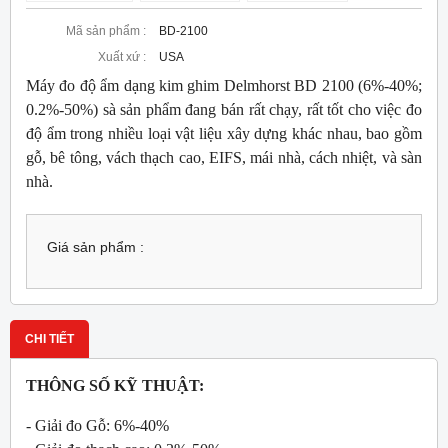
Mã sản phẩm :
BD-2100
Xuất xứ :
USA
Máy đo độ ẩm dạng kim ghim Delmhorst BD 2100 (6%-40%;
0.2%-50%)
sà sản phẩm đang bán rất chạy, rất tốt cho việc đo
độ ẩm trong nhiều loại vật liệu xây dựng khác nhau, bao gồm
gỗ, bê tông, vách thạch cao, EIFS, mái nhà, cách nhiệt, và sàn
nhà.
Giá sản phẩm :
CHI TIẾT
THÔNG SỐ KỸ THUẬT:
- Giải đo Gỗ: 6%-40%