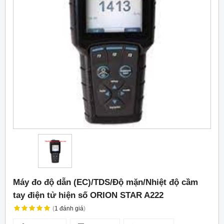
Máy đo độ dẫn (EC)/TDS/Độ mặn/Nhiệt độ cầm
tay điện tử hiện số ORION STAR A222
(
1
đánh giá
)