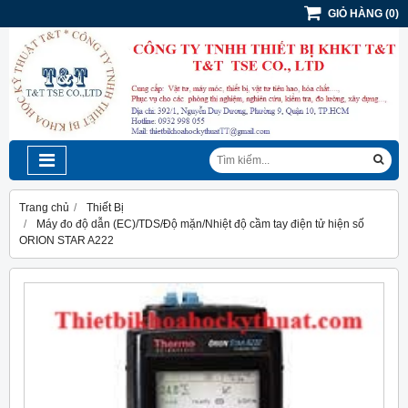
GIỎ HÀNG
(
0
)
Trang chủ
Thiết Bị
Máy đo độ dẫn (EC)/TDS/Độ mặn/Nhiệt độ cầm tay điện tử hiện số
ORION STAR A222