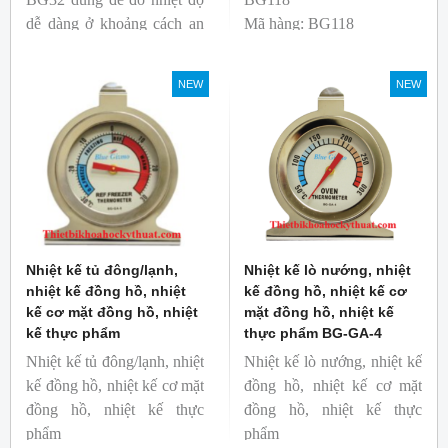
dễ dàng ở khoảng cách an
Mã hàng: BG118
toàn. Kích thước nhỏ gọn,
Thương hiệu: Blue Gizmo
độ phát xạ nhanh và cố
NEW
NEW
định giúp người mới bắt
đầu sử dụng dễ dàng.
Nhiệt kế tủ đông/lạnh,
Nhiệt kế lò nướng, nhiệt
nhiệt kế đồng hồ, nhiệt
kế đồng hồ, nhiệt kế cơ
kế cơ mặt đồng hồ, nhiệt
mặt đồng hồ, nhiệt kế
kế thực phẩm
thực phẩm BG-GA-4
Nhiệt kế tủ đông/lạnh, nhiệt
Nhiệt kế lò nướng, nhiệt kế
kế đồng hồ, nhiệt kế cơ mặt
đồng hồ, nhiệt kế cơ mặt
đồng hồ, nhiệt kế thực
đồng hồ, nhiệt kế thực
phẩm
phẩm