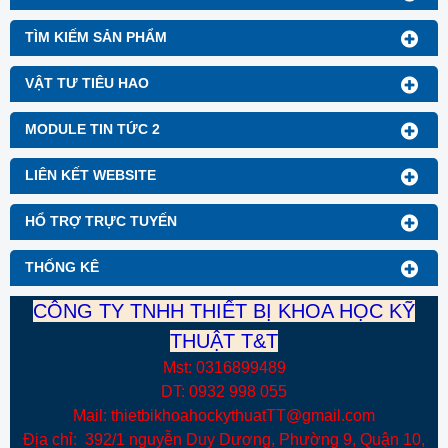
TÌM KIẾM SẢN PHẨM
VẬT TƯ TIÊU HAO
MODULE TIN TỨC 2
LIÊN KẾT WEBSITE
HỔ TRỢ TRỰC TUYẾN
THỐNG KÊ
CÔNG TY TNHH THIẾT BỊ KHOA HỌC KỸ
THUẬT T&T
Mst: 0316899489
DT: 0932 998 055
Mail: thietbikhoahockythuatTT@gmail.com
Địa chỉ: 392/1 nguyễn Duy Dương, Phường 9, Quận 10,