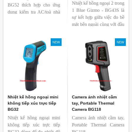
Nhiệt kế hồng ngoại 2 trong
BG52 thích hợp cho ứng
1 Blue Gizmo - BG43S là
dụng kiểm tra AC/toà nhà
sự kết hợp giữa việc đo bề
xem có bị nhiệt cầu, bộ lưu
mặt bên ngoài cùng với đầu
điện nhiệt và gây ra nhiệt
dò để đo lõi bên trong.
hao phí.
Nhiệt kế thích hợp cho
NEW
NEW
ngành công nghiệp thực
phẩm.
Nhiệt kế hồng ngoại mini
Camera ảnh nhiệt cầm
không tiếp xúc trực tiếp
tay, Portable Thermal
BG32
Camera BG118
Nhiệt kế hồng ngoại mini
Camera ảnh nhiệt cầm tay,
không tiếp xúc trực tiếp
Portable Thermal Camera
BG32 dùng để đo nhiệt độ
BG118