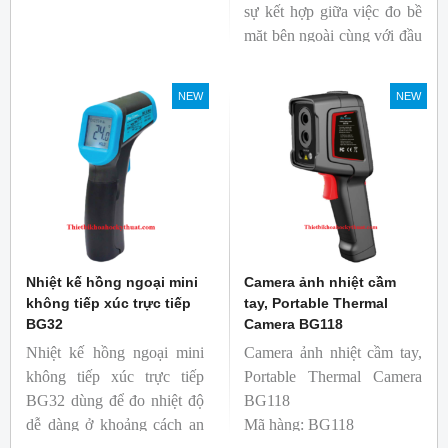
sự kết hợp giữa việc đo bề
xem có bị nhiệt cầu, bộ lưu
mặt bên ngoài cùng với đầu
điện nhiệt và gây ra nhiệt
dò để đo lõi bên trong.
hao phí.
Nhiệt kế thích hợp cho
NEW
NEW
ngành công nghiệp thực
phẩm.
Nhiệt kế hồng ngoại mini
Camera ảnh nhiệt cầm
không tiếp xúc trực tiếp
tay, Portable Thermal
BG32
Camera BG118
Nhiệt kế hồng ngoại mini
Camera ảnh nhiệt cầm tay,
không tiếp xúc trực tiếp
Portable Thermal Camera
BG32 dùng để đo nhiệt độ
BG118
dễ dàng ở khoảng cách an
Mã hàng: BG118