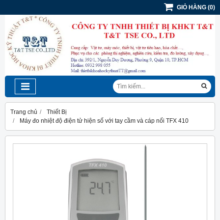
GIỎ HÀNG
(
0
)
Trang chủ
Thiết Bị
Máy đo nhiệt độ điện tử hiện số với tay cầm và cáp nối TFX 410