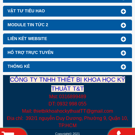
VẬT TƯ TIÊU HAO
MODULE TIN TỨC 2
LIÊN KẾT WEBSITE
HỔ TRỢ TRỰC TUYẾN
THỐNG KÊ
CÔNG TY TNHH THIẾT BỊ KHOA HỌC KỸ
THUẬT T&T
Mst: 0316899489
DT: 0932 998 055
Mail: thietbikhoahockythuatTT@gmail.com
Địa chỉ: 392/1 nguyễn Duy Dương, Phường 9, Quận 10,
TP.HCM
Copyright© 2021