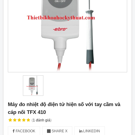
Máy đo nhiệt độ điện tử hiện số với tay cầm và
cáp nối TFX 410
(
1
đánh giá
)
FACEBOOK
SHARE X
LINKEDIN