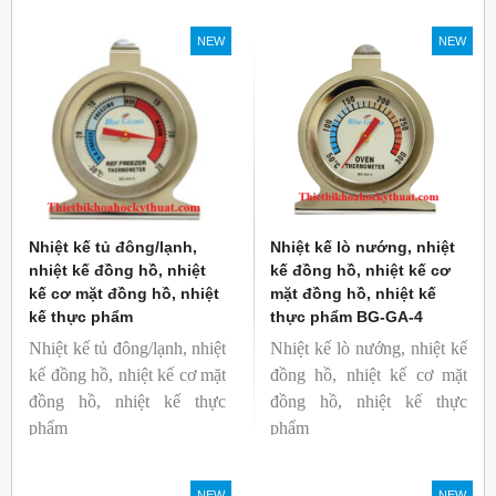
toàn. Kích thước nhỏ gọn,
Thương hiệu: Blue Gizmo
độ phát xạ nhanh và cố
NEW
NEW
định giúp người mới bắt
đầu sử dụng dễ dàng.
Nhiệt kế tủ đông/lạnh,
Nhiệt kế lò nướng, nhiệt
nhiệt kế đồng hồ, nhiệt
kế đồng hồ, nhiệt kế cơ
kế cơ mặt đồng hồ, nhiệt
mặt đồng hồ, nhiệt kế
kế thực phẩm
thực phẩm BG-GA-4
Nhiệt kế tủ đông/lạnh, nhiệt
Nhiệt kế lò nướng, nhiệt kế
kế đồng hồ, nhiệt kế cơ mặt
đồng hồ, nhiệt kế cơ mặt
đồng hồ, nhiệt kế thực
đồng hồ, nhiệt kế thực
phẩm
phẩm
Mã hàng: BG-GA-5
Mã hàng: BG-GA-4
Thương hiệu: Blue Gizmo
Thương hiệu: Blue Gizmo
NEW
NEW