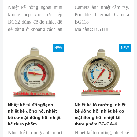
Nhiệt kế hồng ngoại mini
Camera ảnh nhiệt cầm tay,
không tiếp xúc trực tiếp
Portable Thermal Camera
BG32 dùng để đo nhiệt độ
BG118
dễ dàng ở khoảng cách an
Mã hàng: BG118
toàn. Kích thước nhỏ gọn,
Thương hiệu: Blue Gizmo
độ phát xạ nhanh và cố
NEW
NEW
định giúp người mới bắt
đầu sử dụng dễ dàng.
Nhiệt kế tủ đông/lạnh,
Nhiệt kế lò nướng, nhiệt
nhiệt kế đồng hồ, nhiệt
kế đồng hồ, nhiệt kế cơ
kế cơ mặt đồng hồ, nhiệt
mặt đồng hồ, nhiệt kế
kế thực phẩm
thực phẩm BG-GA-4
Nhiệt kế tủ đông/lạnh, nhiệt
Nhiệt kế lò nướng, nhiệt kế