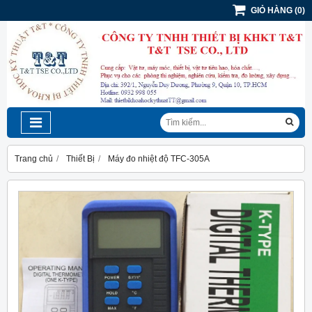
GIỎ HÀNG
(
0
)
Trang chủ
Thiết Bị
Máy đo nhiệt độ TFC-305A