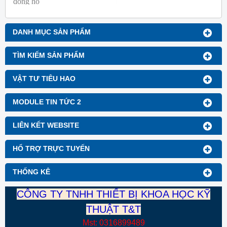
đồng hồ
Thương hiệu: Blue Gizmo
Mã hàng: BG-GA-1
Thương hiệu: Blue Gizmo
DANH MỤC SẢN PHẨM
TÌM KIẾM SẢN PHẨM
VẬT TƯ TIÊU HAO
MODULE TIN TỨC 2
LIÊN KẾT WEBSITE
HỔ TRỢ TRỰC TUYẾN
THỐNG KÊ
CÔNG TY TNHH THIẾT BỊ KHOA HỌC KỸ
THUẬT T&T
Mst: 0316899489