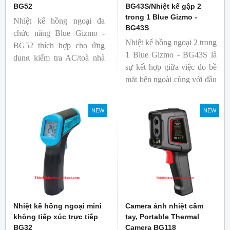
BG52
BG43S/Nhiệt kế gập 2
trong 1 Blue Gizmo -
Nhiệt kế hồng ngoại đa
BG43S
chức năng Blue Gizmo -
Nhiệt kế hồng ngoại 2 trong
BG52 thích hợp cho ứng
1 Blue Gizmo - BG43S là
dụng kiểm tra AC/toà nhà
sự kết hợp giữa việc đo bề
xem có bị nhiệt cầu, bộ lưu
mặt bên ngoài cùng với đầu
điện nhiệt và gây ra nhiệt
dò để đo lõi bên trong.
hao phí.
Nhiệt kế thích hợp cho
NEW
NEW
ngành công nghiệp thực
phẩm.
Nhiệt kế hồng ngoại mini
Camera ảnh nhiệt cầm
không tiếp xúc trực tiếp
tay, Portable Thermal
BG32
Camera BG118