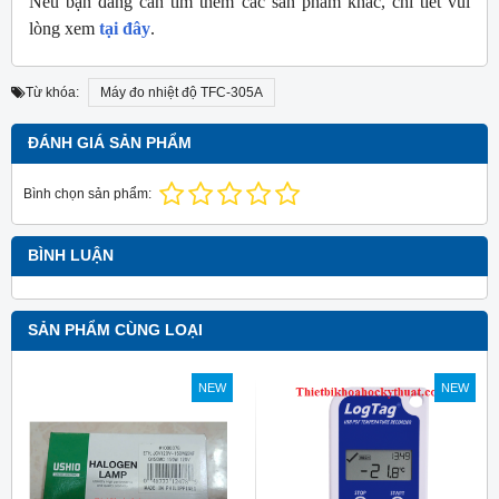
Nếu bạn đang cần tìm thêm các sản phẩm khác, chi tiết vui
lòng xem
tại đây
.
Từ khóa:
Máy đo nhiệt độ TFC-305A
ĐÁNH GIÁ SẢN PHẨM
Bình chọn sản phẩm:
BÌNH LUẬN
SẢN PHẨM CÙNG LOẠI
NEW
NEW