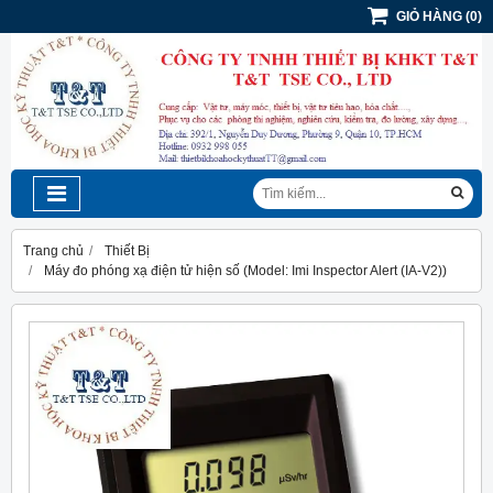
GIỎ HÀNG
(
0
)
Trang chủ
Thiết Bị
Máy đo phóng xạ điện tử hiện số (Model: Imi Inspector Alert (IA-V2))