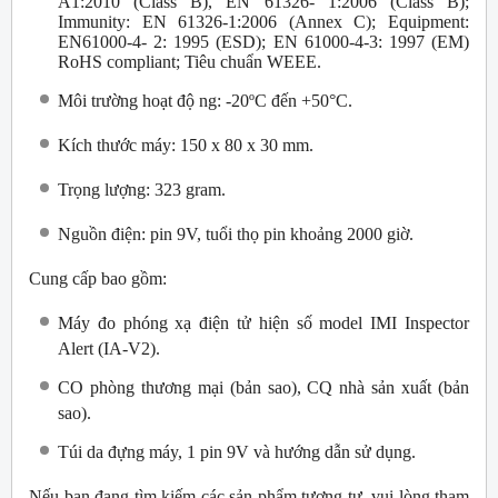
A1:2010 (Class B), EN 61326- 1:2006 (Class B);
Immunity: EN 61326-1:2006 (Annex C); Equipment:
EN61000-4- 2: 1995 (ESD); EN 61000-4-3: 1997 (EM)
RoHS compliant; Tiêu chuẩn WEEE.
Môi trường hoạt độ ng: -20ºC đến +50°C.
Kích thước máy: 150 x 80 x 30 mm.
Trọng lượng: 323 gram.
Nguồn điện: pin 9V, tuổi thọ pin khoảng 2000 giờ.
Cung cấp bao gồm:
Máy đo phóng xạ điện tử hiện số model IMI Inspector
Alert (IA-V2).
CO phòng thương mại (bản sao), CQ nhà sản xuất (bản
sao).
Túi da đựng máy, 1 pin 9V và hướng dẫn sử dụng.
Nếu bạn đang tìm kiếm các sản phẩm tương tự, vui lòng tham