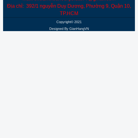
Địa chỉ: 392/1 nguyễn Duy Dương, Phường 9, Quận 10,
TP.HCM
Copyright© 2021
Designed By
GianHangVN