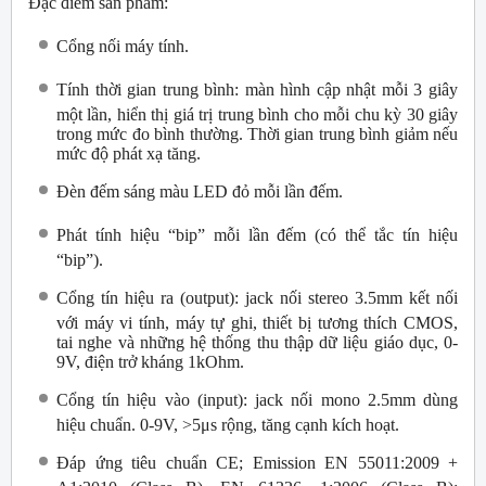
Đặc điểm sản phẩm:
Cổng nối máy tính.
Tính thời gian trung bình: màn hình cập nhật mỗi 3 giây
một lần, hiển thị giá trị trung bình cho mỗi chu kỳ 30 giây
trong mức đo bình thường. Thời gian trung bình giảm nếu
mức độ phát xạ tăng.
Đèn đếm sáng màu LED đỏ mỗi lần đếm.
Phát tính hiệu “bip” mỗi lần đếm (có thể tắc tín hiệu
“bip”).
Cổng tín hiệu ra (output): jack nối stereo 3.5mm kết nối
với máy vi tính, máy tự ghi, thiết bị tương thích CMOS,
tai nghe và những hệ thống thu thập dữ liệu giáo dục, 0-
9V, điện trở kháng 1kOhm.
Cổng tín hiệu vào (input): jack nối mono 2.5mm dùng
hiệu chuẩn. 0-9V, >5μs rộng, tăng cạnh kích hoạt.
Đáp ứng tiêu chuẩn CE; Emission EN 55011:2009 +