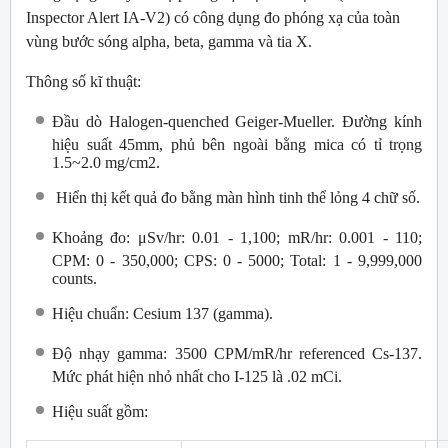
Inspector Alert IA-V2) có công dụng đo phóng xạ của toàn
vùng bước sóng alpha, beta, gamma và tia X.
Thông số kĩ thuật:
Đầu dò Halogen-quenched Geiger-Mueller. Đường kính
hiệu suất 45mm, phủ bên ngoài bằng mica có tỉ trọng
1.5~2.0 mg/cm2.
Hiển thị kết quả đo bằng màn hình tinh thể lỏng 4 chữ số.
Khoảng đo: μSv/hr: 0.01 - 1,100; mR/hr: 0.001 - 110;
CPM: 0 - 350,000; CPS: 0 - 5000; Total: 1 - 9,999,000
counts.
Hiệu chuẩn: Cesium 137 (gamma).
Độ nhạy gamma: 3500 CPM/mR/hr referenced Cs-137.
Mức phát hiện nhỏ nhất cho I-125 là .02 mCi.
Hiệu suất gồm: