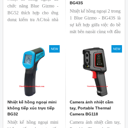
BG43S
chức năng Blue Gizmo -
Nhiệt kế hồng ngoại 2 trong
BG52 thích hợp cho ứng
1 Blue Gizmo - BG43S là
dụng kiểm tra AC/toà nhà
sự kết hợp giữa việc đo bề
xem có bị nhiệt cầu, bộ lưu
mặt bên ngoài cùng với đầu
điện nhiệt và gây ra nhiệt
dò để đo lõi bên trong.
hao phí.
Nhiệt kế thích hợp cho
NEW
NEW
ngành công nghiệp thực
phẩm.
Nhiệt kế hồng ngoại mini
Camera ảnh nhiệt cầm
không tiếp xúc trực tiếp
tay, Portable Thermal
BG32
Camera BG118
Nhiệt kế hồng ngoại mini
Camera ảnh nhiệt cầm tay,