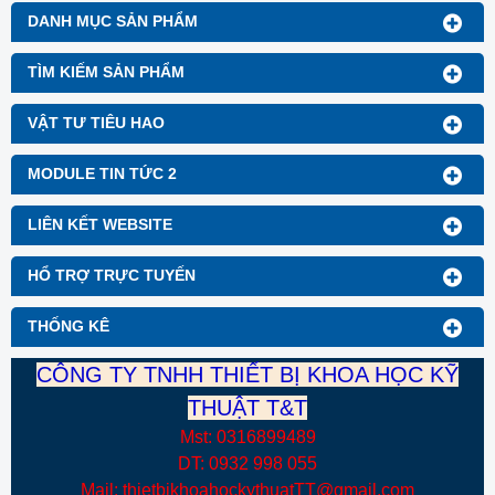
Thương hiệu: Blue Gizmo
DANH MỤC SẢN PHẨM
TÌM KIẾM SẢN PHẨM
VẬT TƯ TIÊU HAO
MODULE TIN TỨC 2
LIÊN KẾT WEBSITE
HỔ TRỢ TRỰC TUYẾN
THỐNG KÊ
CÔNG TY TNHH THIẾT BỊ KHOA HỌC KỸ
THUẬT T&T
Mst: 0316899489
DT: 0932 998 055
Mail: thietbikhoahockythuatTT@gmail.com