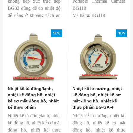
không tiếp xúc trực tiếp
Portable Thermal Camera
BG32 dùng để đo nhiệt độ
BG118
dễ dàng ở khoảng cách an
Mã hàng: BG118
toàn. Kích thước nhỏ gọn,
Thương hiệu: Blue Gizmo
độ phát xạ nhanh và cố
NEW
NEW
định giúp người mới bắt
đầu sử dụng dễ dàng.
Nhiệt kế tủ đông/lạnh,
Nhiệt kế lò nướng, nhiệt
nhiệt kế đồng hồ, nhiệt
kế đồng hồ, nhiệt kế cơ
kế cơ mặt đồng hồ, nhiệt
mặt đồng hồ, nhiệt kế
kế thực phẩm
thực phẩm BG-GA-4
Nhiệt kế tủ đông/lạnh, nhiệt
Nhiệt kế lò nướng, nhiệt kế
kế đồng hồ, nhiệt kế cơ mặt
đồng hồ, nhiệt kế cơ mặt
đồng hồ, nhiệt kế thực
đồng hồ, nhiệt kế thực