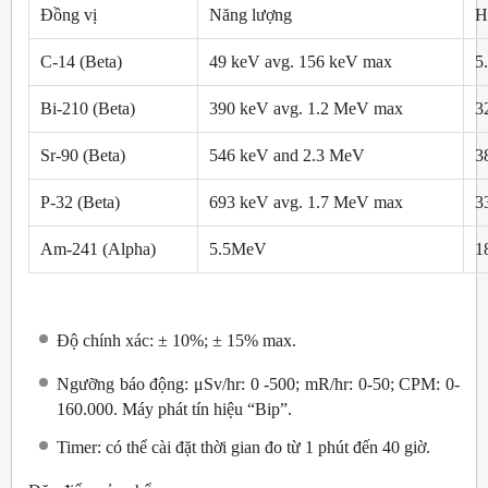
Đồng vị
Năng lượng
H
C-14 (Beta)
49 keV avg. 156 keV max
5
Bi-210 (Beta)
390 keV avg. 1.2 MeV max
3
Sr-90 (Beta)
546 keV and 2.3 MeV
3
P-32 (Beta)
693 keV avg. 1.7 MeV max
3
Am-241 (Alpha)
5.5MeV
1
Độ chính xác: ± 10%; ± 15% max.
Ngưỡng báo động: μSv/hr: 0 -500; mR/hr: 0-50; CPM: 0-
160.000. Máy phát tín hiệu “Bip”.
Timer: có thể cài đặt thời gian đo từ 1 phút đến 40 giờ.