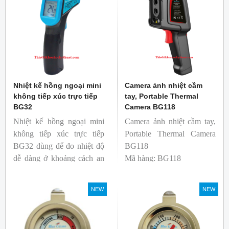
phẩm.
Nhiệt kế hồng ngoại mini
Camera ảnh nhiệt cầm
không tiếp xúc trực tiếp
tay, Portable Thermal
BG32
Camera BG118
Nhiệt kế hồng ngoại mini
Camera ảnh nhiệt cầm tay,
không tiếp xúc trực tiếp
Portable Thermal Camera
BG32 dùng để đo nhiệt độ
BG118
dễ dàng ở khoảng cách an
Mã hàng: BG118
toàn. Kích thước nhỏ gọn,
Thương hiệu: Blue Gizmo
độ phát xạ nhanh và cố
NEW
NEW
định giúp người mới bắt
đầu sử dụng dễ dàng.