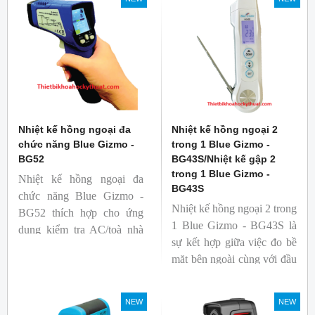
Nhiệt kế hồng ngoại đa
Nhiệt kế hồng ngoại 2
chức năng Blue Gizmo -
trong 1 Blue Gizmo -
BG52
BG43S/Nhiệt kế gập 2
trong 1 Blue Gizmo -
Nhiệt kế hồng ngoại đa
BG43S
chức năng Blue Gizmo -
Nhiệt kế hồng ngoại 2 trong
BG52 thích hợp cho ứng
1 Blue Gizmo - BG43S là
dụng kiểm tra AC/toà nhà
sự kết hợp giữa việc đo bề
xem có bị nhiệt cầu, bộ lưu
mặt bên ngoài cùng với đầu
điện nhiệt và gây ra nhiệt
dò để đo lõi bên trong.
hao phí.
Nhiệt kế thích hợp cho
NEW
NEW
ngành công nghiệp thực