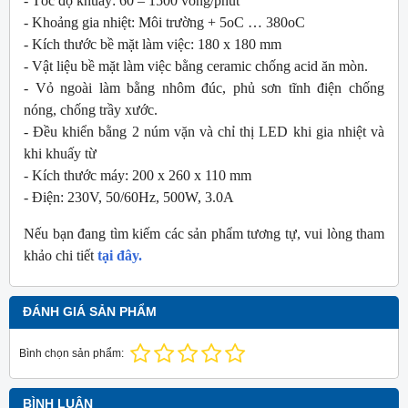
- Tốc độ khuấy: 60 – 1500 vòng/phút
- Khoảng gia nhiệt: Môi trường + 5oC … 380oC
- Kích thước bề mặt làm việc: 180 x 180 mm
- Vật liệu bề mặt làm việc bằng ceramic chống acid ăn mòn.
- Vỏ ngoài làm bằng nhôm đúc, phủ sơn tĩnh điện chống
nóng, chống trầy xước.
- Đều khiển bằng 2 núm vặn và chỉ thị LED khi gia nhiệt và
khi khuấy từ
- Kích thước máy: 200 x 260 x 110 mm
- Điện: 230V, 50/60Hz, 500W, 3.0A
Nếu bạn đang tìm kiếm các sản phẩm tương tự, vui lòng tham
khảo chi tiết
tại đây.
ĐÁNH GIÁ SẢN PHẨM
Bình chọn sản phẩm:
BÌNH LUẬN