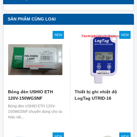
SẢN PHẨM CÙNG LOẠI
NEW
NEW
Bóng đèn USHIO ETH
Thiết bị ghi nhiệt độ
120V-150WGSNF
LogTag UTRID-16
Bóng đèn USHIO ETH 120V-
150WGSNF chuyên dùng cho so
màu vải,...
NEW
NEW