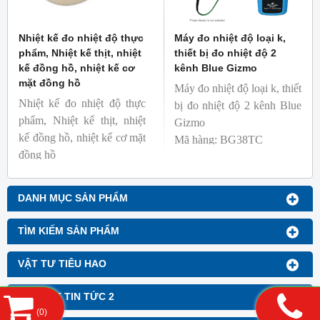
Nhiệt kế đo nhiệt độ thực
Máy đo nhiệt độ loại k,
phẩm, Nhiệt kế thịt, nhiệt
thiết bị đo nhiệt độ 2
kế đồng hồ, nhiệt kế cơ
kênh Blue Gizmo
mặt đồng hồ
Máy đo nhiệt độ loại k, thiết
Nhiệt kế đo nhiệt độ thực
bị đo nhiệt độ 2 kênh Blue
phẩm, Nhiệt kế thịt, nhiệt
Gizmo
kế đồng hồ, nhiệt kế cơ mặt
Mã hàng: BG38TC
đồng hồ
Thương hiệu: Blue Gizmo
Mã hàng: BG-GA-1
Thương hiệu: Blue Gizmo
DANH MỤC SẢN PHẨM
TÌM KIẾM SẢN PHẨM
VẬT TƯ TIÊU HAO
MODULE TIN TỨC 2
(
0
)