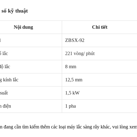
số kỹ thuật
Nội dung
Chi tiết
l
ZBSX-92
 lắc
221 vòng/ phút
độ lắc
8 mm
NEW
NE
 kính lắc
12,5 mm
suất
1,5 kW
 điện
1 pha
 đang cần tìm kiếm thêm các loại máy lắc sàng rây khác, vui lòng xem 