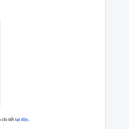
W
NEW
chi tiết
tại đây.