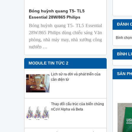
 Isolab
Bóng huỳnh quang T5- TL5
Bóng đèn 
Essential 28W/865 Philips
18W/965 T8
ĐÁNH 
Bóng huỳnh quang T5- TL5 Essential
TL-D 9
phỏng t
28W/865 Philips dùng chiếu sáng Văn
nhiên
Bình chọn
phòng, nhà máy may, nhà xưởng công
Với độ 
nghiệp …
sử dụng
BÌNH 
Sản phẩ
Philips,
MODULE TIN TỨC 2
SẢN P
Lịch sử ra đời và phát triển của
cân điện tử
Thay đổi cấu trúc của biến chủng
nCoV Alpha và Beta