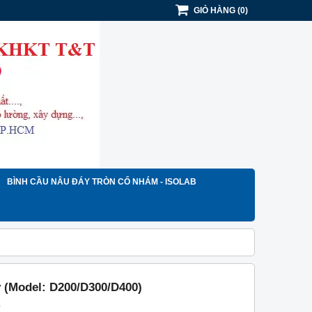
GIỎ HÀNG
(
0
)
BÌNH CẦU NÂU ĐÁY TRÒN CỔ NHÁM - ISOLAB
 (Model: D200/D300/D400)
)