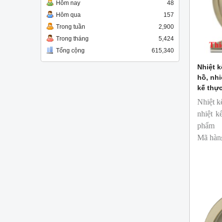
Hôm nay
48
Hôm qua
157
Trong tuần
2,900
Trong tháng
5,424
Tổng cộng
615,340
Nhiệt k
hồ, nhi
kế thự
Nhiệt k
nhiệt k
phẩm
Mã hàn
Thương