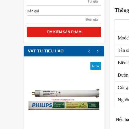
Thông 
Đến giá
TÌM KIẾM SẢN PHẨM
Mode
‹
›
Tần số
VẬT TƯ TIÊU HAO
Biên 
NEW
NEW
Đường
Công 
Nguồn
Nếu bạn