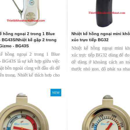
ế hồng ngoại 2 trong 1 Blue
Nhiệt kế hồng ngoại mini khô
- BG43S/Nhiệt kế gập 2 trong
xúc trực tiếp BG32
 Gizmo - BG43S
Nhiệt kế hồng ngoại mini kh
kế hồng ngoại 2 trong 1 Blue
xúc trực tiếp BG32 dùng để đo
 BG43S là sự kết hợp giữa việc
dễ dàng ở khoảng cách an to
ặt bên ngoài cùng với đầu dò để
thước nhỏ gọn, độ phát xạ nha
bên trong. Nhiệt kế thích hợp cho
định giúp người mới bắt đầu s
ông nghiệp thực phẩm.
dàng.
NEW