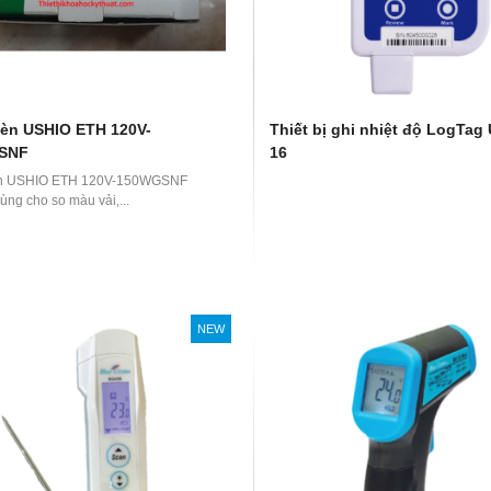
èn USHIO ETH 120V-
Thiết bị ghi nhiệt độ LogTag
SNF
16
n USHIO ETH 120V-150WGSNF
ùng cho so màu vải,...
NEW