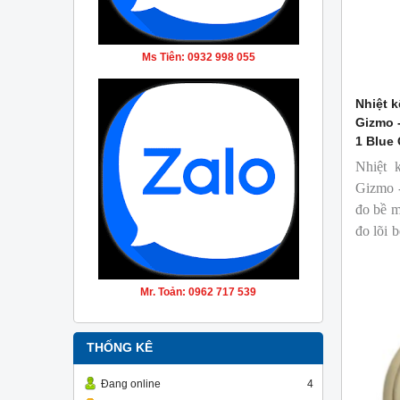
Ms Tiên: 0932 998 055
Nhiệt k
Gizmo 
1 Blue
Nhiệt 
Gizmo -
đo bề m
đo lõi 
ngành c
Mr. Toản: 0962 717 539
THỐNG KÊ
Đang online
4