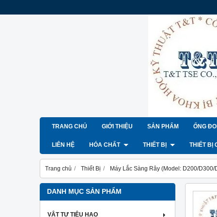
TRANG CHỦ
GIỚI THIỆU
SẢN PHẨM
ỐNG ĐO
LIÊN HỆ
HÓA CHẤT
THIẾT BỊ
THIẾT BỊ
Trang chủ
Thiết Bị
Máy Lắc Sàng Rây (Model: D200/D300/
DANH MỤC SẢN PHẨM
VẬT TƯ TIÊU HAO