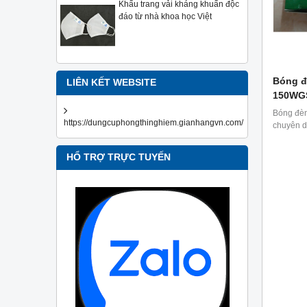
Khẩu trang vải kháng khuẩn độc
đáo từ nhà khoa học Việt
Bóng đ
LIÊN KẾT WEBSITE
150WG
Bóng đè
https://dungcuphongthinghiem.gianhangvn.com/
chuyên d
HỔ TRỢ TRỰC TUYẾN