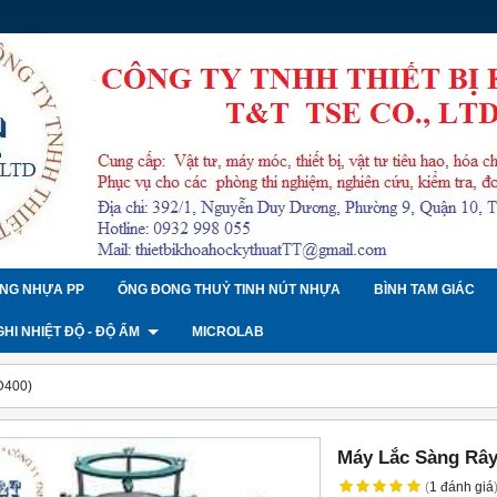
NG NHỰA PP
ỐNG ĐONG THUỶ TINH NÚT NHỰA
BÌNH TAM GIÁC
 GHI NHIỆT ĐỘ - ĐỘ ẨM
MICROLAB
D400)
Máy Lắc Sàng Rây
(
1
đánh giá