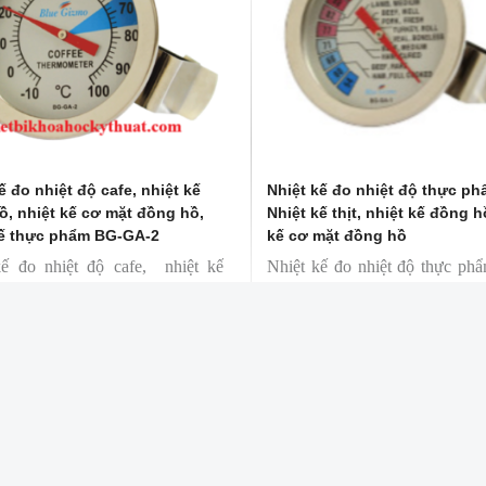
ế đo nhiệt độ cafe, nhiệt kế
Nhiệt kế đo nhiệt độ thực ph
ồ, nhiệt kế cơ mặt đồng hồ,
Nhiệt kế thịt, nhiệt kế đồng h
kế thực phẩm BG-GA-2
kế cơ mặt đồng hồ
kế đo nhiệt độ cafe, nhiệt kế
Nhiệt kế đo nhiệt độ thực phẩ
, nhiệt kế cơ mặt đồng hồ, nhiệt
kế thịt, nhiệt kế đồng hồ, nh
c phẩm
mặt đồng hồ
g: BG-GA-2
Mã hàng: BG-GA-1
 hiệu: Blue Gizmo
Thương hiệu: Blue Gizmo
NG TY TNHH THIẾT BỊ KHOA HỌC KỸ THUẬT 
Mst: 0316899489
DT: 0932 998 055