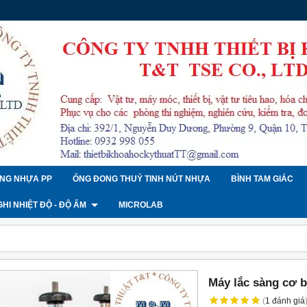
NG NHỰA PP
ỐNG ĐONG THUỶ TINH NÚT NHỰA
BÌNH TAM GIÁC
 GHI NHIỆT ĐỘ - ĐỘ ẨM
MICROLAB
Máy lắc sàng cơ 
(
1
đánh giá