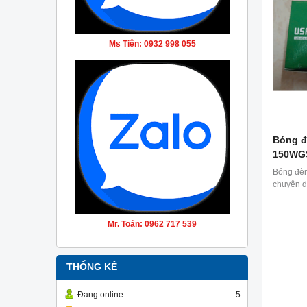
Ms Tiên: 0932 998 055
Bóng đ
150WG
Bóng đè
chuyên d
Mr. Toản: 0962 717 539
THỐNG KÊ
Đang online
5