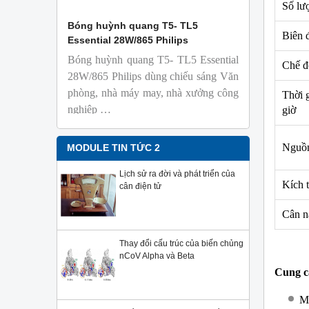
Số lượ
 Isolab
Bóng huỳnh quang T5- TL5
Bóng đèn 
Biên đ
Essential 28W/865 Philips
18W/965 T8
Bóng huỳnh quang T5- TL5 Essential
TL-D 9
Chế độ
phỏng t
28W/865 Philips dùng chiếu sáng Văn
nhiên
phòng, nhà máy may, nhà xưởng công
Thời g
Với độ 
nghiệp …
giờ
sử dụng
Sản phẩ
Philips,
Nguồn
MODULE TIN TỨC 2
Lịch sử ra đời và phát triển của
Kích 
cân điện tử
Cân n
Thay đổi cấu trúc của biến chủng
nCoV Alpha và Beta
Cung c
Má