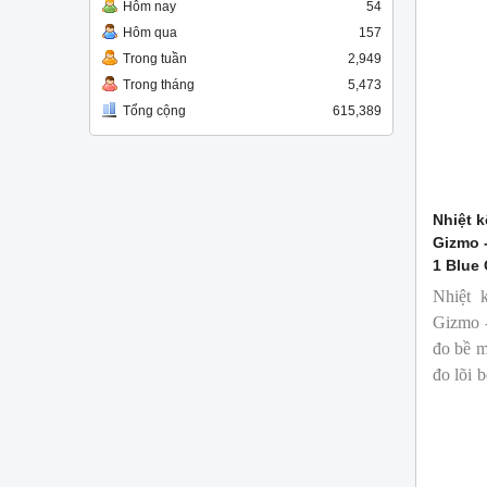
Hôm nay
54
Hôm qua
157
Trong tuần
2,949
Trong tháng
5,473
Tổng cộng
615,389
Nhiệt k
Gizmo 
1 Blue
Nhiệt 
Gizmo -
đo bề m
đo lõi 
ngành c