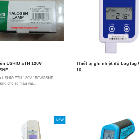
èn USHIO ETH 120V-
Thiết bị ghi nhiệt độ LogTag
SNF
16
n USHIO ETH 120V-150WGSNF
ùng cho so màu vải,...
NEW