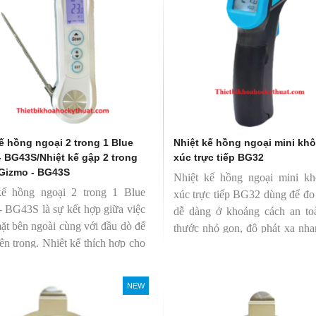
ế hồng ngoại 2 trong 1 Blue
Nhiệt kế hồng ngoại mini khô
- BG43S/Nhiệt kế gập 2 trong
xúc trực tiếp BG32
 Gizmo - BG43S
Nhiệt kế hồng ngoại mini kh
kế hồng ngoại 2 trong 1 Blue
xúc trực tiếp BG32 dùng để đo
 BG43S là sự kết hợp giữa việc
dễ dàng ở khoảng cách an to
ặt bên ngoài cùng với đầu dò để
thước nhỏ gọn, độ phát xạ nha
bên trong. Nhiệt kế thích hợp cho
định giúp người mới bắt đầu s
ông nghiệp thực phẩm.
dàng.
NEW