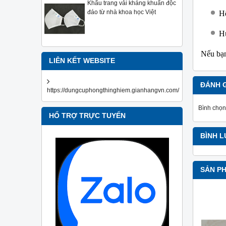
Khẩu trang vải kháng khuẩn độc
đáo từ nhà khoa học Việt
Hệ
H
Nếu bạn
LIÊN KẾT WEBSITE
ĐÁNH 
https://dungcuphongthinghiem.gianhangvn.com/
Bình chọn
HỔ TRỢ TRỰC TUYẾN
BÌNH 
SẢN P