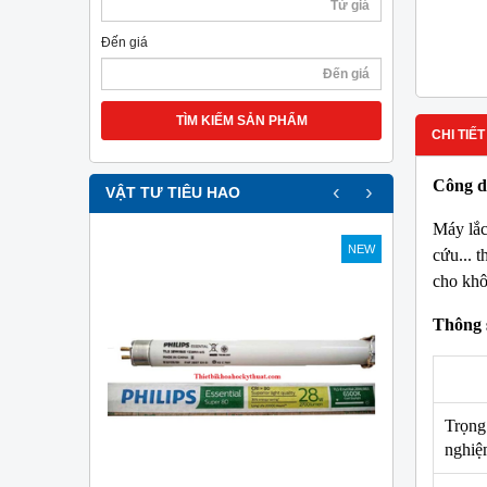
Đến giá
TÌM KIẾM SẢN PHẨM
CHI TIẾT
Công d
‹
›
VẬT TƯ TIÊU HAO
Máy lắc
NEW
NEW
cứu... 
cho khô
Thông s
Trọng
nghiệ