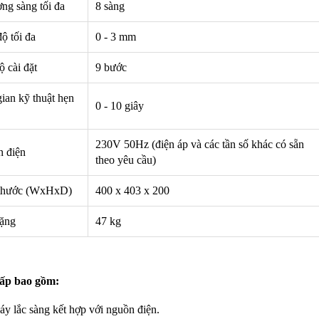
ng sàng tối đa
8 sàng
soi màu TL-D 90 Graphica
Bóng đèn soi màu TL-D 90 Graphic
ộ tối đa
0 - 3 mm
 Philips
18W/950 T8 Philips
0 Graphica 18W/965 mô
TL-D 90 Graphica 18W/950 m
 cài đặt
9 bước
ương đương với ánh sáng tự
phỏng tương đương với ánh sáng t
nhiên
ian kỹ thuật hẹn
hoàn màu cực cao nên được
Với độ hoàn màu cực cao nên đượ
0 - 10 giây
 để So Màu, Kiểm Màu
sử dụng để So Màu, Kiểm Màu
m được sản xuất bởi hãng
Sản phẩm được sản xuất bởi hãn
230V 50Hz (điện áp và các tần số khác có sẵn
 xuất xứ Ba lan
Philips, xuất xứ Ba lan
 điện
theo yêu cầu)
thước (WxHxD)
400 x 403 x 200
ặng
47 kg
ấp bao gồm:
y lắc sàng kết hợp với nguồn điện.