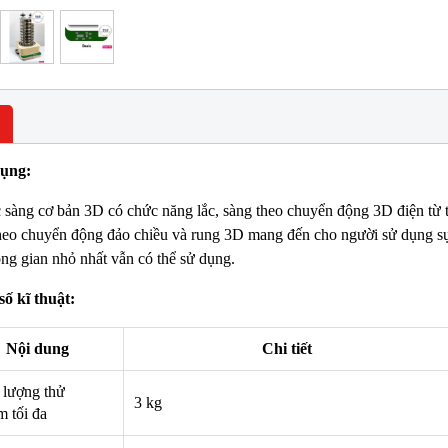
ụng:
 sàng cơ bản 3D có chức năng lắc, sàng theo chuyển động 3D điện từ t
NEW
NE
theo chuyển động đảo chiều và rung 3D mang đến cho người sử dụng sự
ng gian nhỏ nhất vẫn có thể sử dụng.
ố kĩ thuật:
Nội dung
Chi tiết
 lượng thử
3 kg
m tối đa