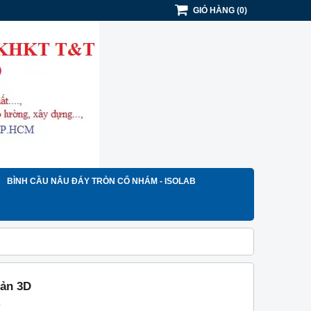
GIỎ HÀNG
(
0
)
BÌNH CẦU NÂU ĐÁY TRÒN CỔ NHÁM - ISOLAB
bản 3D
)