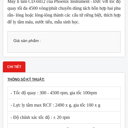
Máy li tâm CD-0412 của Phoenix Instrument - Đức với tốc độ
quay tối đa 4500 vòng/phút chuyên dùng tách hỗn hợp hai pha
rắn- lỏng hoặc lỏng-lỏng thành các cấu tử riêng biệt, thích hợp
để ly tâm máu, nước tiểu, mẫu sinh học.
Giá sản phẩm :
CHI TIẾT
THÔNG SỐ KỸ THUẬT:
- Tốc độ quay : 300 - 4500 rpm, gia tốc 100rpm
- Lực ly tâm max RCF : 2490 x g, gia tốc 100 x g
- Độ chính xác tốc độ : ± 20 rpm