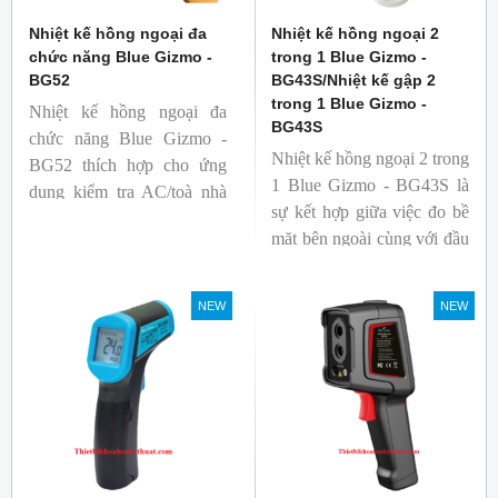
Nhiệt kế hồng ngoại đa
Nhiệt kế hồng ngoại 2
chức năng Blue Gizmo -
trong 1 Blue Gizmo -
BG52
BG43S/Nhiệt kế gập 2
trong 1 Blue Gizmo -
Nhiệt kế hồng ngoại đa
BG43S
chức năng Blue Gizmo -
Nhiệt kế hồng ngoại 2 trong
BG52 thích hợp cho ứng
1 Blue Gizmo - BG43S là
dụng kiểm tra AC/toà nhà
sự kết hợp giữa việc đo bề
xem có bị nhiệt cầu, bộ lưu
mặt bên ngoài cùng với đầu
điện nhiệt và gây ra nhiệt
dò để đo lõi bên trong.
hao phí.
Nhiệt kế thích hợp cho
NEW
NEW
ngành công nghiệp thực
phẩm.