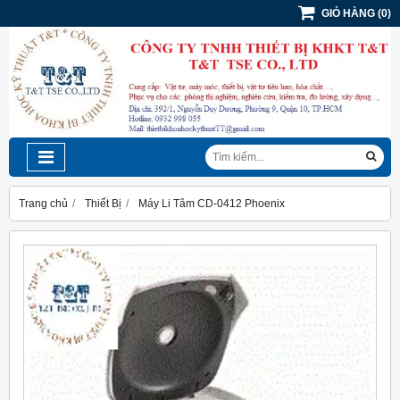
GIỎ HÀNG
(
0
)
Trang chủ
Thiết Bị
Máy Li Tâm CD-0412 Phoenix