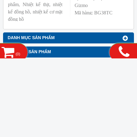
phẩm, Nhiệt kế thịt, nhiệt
Gizmo
kế đồng hồ, nhiệt kế cơ mặt
Mã hàng: BG38TC
đồng hồ
Thương hiệu: Blue Gizmo
Mã hàng: BG-GA-1
Thương hiệu: Blue Gizmo
DANH MỤC SẢN PHẨM
TÌM KIẾM SẢN PHẨM
(
0
)
VẬT TƯ TIÊU HAO
MODULE TIN TỨC 2
LIÊN KẾT WEBSITE
HỔ TRỢ TRỰC TUYẾN
THỐNG KÊ
CÔNG TY TNHH THIẾT BỊ KHOA HỌC KỸ