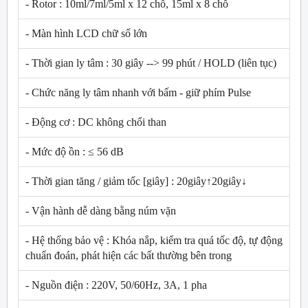
- Rotor : 10ml/7ml/5ml x 12 chỗ, 15ml x 8 chỗ
- Màn hình LCD chữ số lớn
- Thời gian ly tâm : 30 giây --> 99 phút / HOLD (liên tục)
- Chức năng ly tâm nhanh với bấm - giữ phím Pulse
- Động cơ : DC không chổi than
- Mức độ ồn : ≤ 56 dB
- Thời gian tăng / giảm tốc [giây] : 20giây↑20giây↓
- Vận hành dễ dàng bằng núm vặn
- Hệ thống bảo vệ : Khóa nắp, kiểm tra quá tốc độ, tự động
chuẩn đoán, phát hiện các bất thường bên trong
- Nguồn điện : 220V, 50/60Hz, 3A, 1 pha