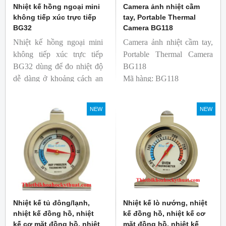
Nhiệt kế hồng ngoại mini
Camera ảnh nhiệt cầm
không tiếp xúc trực tiếp
tay, Portable Thermal
BG32
Camera BG118
Nhiệt kế hồng ngoại mini
Camera ảnh nhiệt cầm tay,
không tiếp xúc trực tiếp
Portable Thermal Camera
BG32 dùng để đo nhiệt độ
BG118
dễ dàng ở khoảng cách an
Mã hàng: BG118
toàn. Kích thước nhỏ gọn,
Thương hiệu: Blue Gizmo
độ phát xạ nhanh và cố
NEW
NEW
định giúp người mới bắt
đầu sử dụng dễ dàng.
Nhiệt kế tủ đông/lạnh,
Nhiệt kế lò nướng, nhiệt
nhiệt kế đồng hồ, nhiệt
kế đồng hồ, nhiệt kế cơ
kế cơ mặt đồng hồ, nhiệt
mặt đồng hồ, nhiệt kế