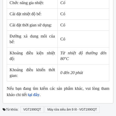
Chức năng gia nhiệt:
Có
Cài đặt nhiệt độ bể:
Có
Cài đặt thời gian sử dụng:
Có
Đường xả dung môi của
Có
bể:
Khoảng điều kiện nhiệt
Từ nhiệt độ thường đến
độ:
80
°
C
Khoảng điều khiển thời
0 đến 20 phút
gian:
Nếu bạn đang tìm kiếm các sản phẩm khác, vui lòng tham
khảo chi tiết
tại đây
.
Từ khóa:
VGT1990QT
Máy rửa siêu âm 9 lít - VGT1990QT