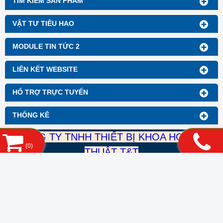
TÌM KIẾM SẢN PHẨM
VẬT TƯ TIÊU HAO
MODULE TIN TỨC 2
LIÊN KẾT WEBSITE
HỔ TRỢ TRỰC TUYẾN
THỐNG KÊ
CÔNG TY TNHH THIẾT BỊ KHOA HỌC KỸ
(
0
)
THUẬT T&T
Mst: 0316899489
DT: 0932 998 055
Mail: thietbikhoahockythuatTT@gmail.com
Địa chỉ: 392/1 nguyễn Duy Dương, Phường 9, Quận 10,
TP.HCM