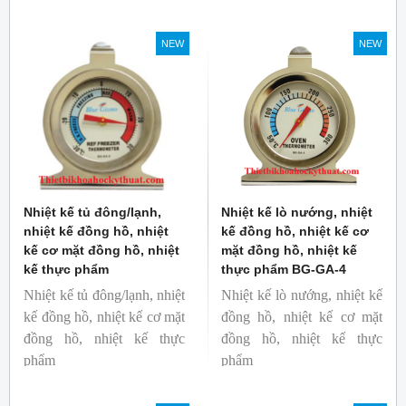
toàn. Kích thước nhỏ gọn,
Thương hiệu: Blue Gizmo
độ phát xạ nhanh và cố
NEW
NEW
định giúp người mới bắt
đầu sử dụng dễ dàng.
Nhiệt kế tủ đông/lạnh,
Nhiệt kế lò nướng, nhiệt
nhiệt kế đồng hồ, nhiệt
kế đồng hồ, nhiệt kế cơ
kế cơ mặt đồng hồ, nhiệt
mặt đồng hồ, nhiệt kế
kế thực phẩm
thực phẩm BG-GA-4
Nhiệt kế tủ đông/lạnh, nhiệt
Nhiệt kế lò nướng, nhiệt kế
kế đồng hồ, nhiệt kế cơ mặt
đồng hồ, nhiệt kế cơ mặt
đồng hồ, nhiệt kế thực
đồng hồ, nhiệt kế thực
phẩm
phẩm
Mã hàng: BG-GA-5
Mã hàng: BG-GA-4
Thương hiệu: Blue Gizmo
Thương hiệu: Blue Gizmo