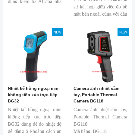
dụng kiểm tra AC/toà nhà
sự kết hợp giữa việc đo bề
xem có bị nhiệt cầu, bộ lưu
mặt bên ngoài cùng với đầu
điện nhiệt và gây ra nhiệt
dò để đo lõi bên trong.
hao phí.
Nhiệt kế thích hợp cho
NEW
NEW
ngành công nghiệp thực
phẩm.
Nhiệt kế hồng ngoại mini
Camera ảnh nhiệt cầm
không tiếp xúc trực tiếp
tay, Portable Thermal
BG32
Camera BG118
Nhiệt kế hồng ngoại mini
Camera ảnh nhiệt cầm tay,
không tiếp xúc trực tiếp
Portable Thermal Camera
BG32 dùng để đo nhiệt độ
BG118
dễ dàng ở khoảng cách an
Mã hàng: BG118