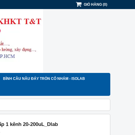
GIỎ HÀNG
(
0
)
BÌNH CẦU NÂU ĐÁY TRÒN CỔ NHÁM - ISOLAB
ấp 1 kênh 20-200uL_Dlab
)