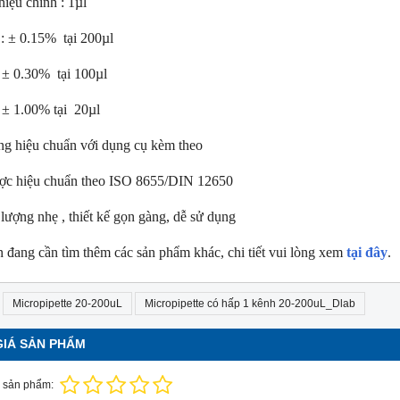
hiệu chỉnh : 1µl
soi màu TL-D 90 Graphica
Bóng đèn soi màu TL-D 90 Graphic
ố : ± 0.15% tại 200µl
 Philips
18W/950 T8 Philips
0% tại 100µl
0 Graphica 18W/965 mô
TL-D 90 Graphica 18W/950 m
ương đương với ánh sáng tự
phỏng tương đương với ánh sáng t
00% tại 20µl
nhiên
hoàn màu cực cao nên được
Với độ hoàn màu cực cao nên đượ
ng hiệu chuẩn với dụng cụ kèm theo
 để So Màu, Kiểm Màu
sử dụng để So Màu, Kiểm Màu
m được sản xuất bởi hãng
Sản phẩm được sản xuất bởi hãn
ợc hiệu chuẩn theo ISO 8655/DIN 12650
 xuất xứ Ba lan
Philips, xuất xứ Ba lan
 lượng nhẹ , thiết kế gọn gàng, dễ sử dụng
 đang cần tìm thêm các sản phẩm khác, chi tiết vui lòng xem
tại đây
.
Micropipette 20-200uL
Micropipette có hấp 1 kênh 20-200uL_Dlab
GIÁ SẢN PHẨM
 sản phẩm: