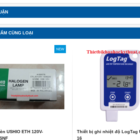
LUẬN
HẨM CÙNG LOẠI
NEW
èn USHIO ETH 120V-
Thiết bị ghi nhiệt độ LogTag
SNF
16