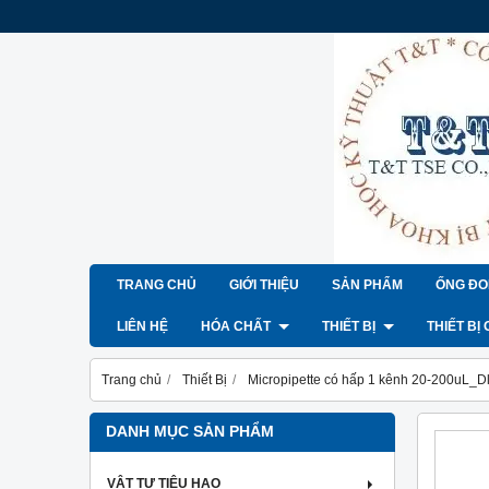
TRANG CHỦ
GIỚI THIỆU
SẢN PHẨM
ỐNG ĐO
LIÊN HỆ
HÓA CHẤT
THIẾT BỊ
THIẾT BỊ
Trang chủ
Thiết Bị
Micropipette có hấp 1 kênh 20-200uL_D
DANH MỤC SẢN PHẨM
VẬT TƯ TIÊU HAO