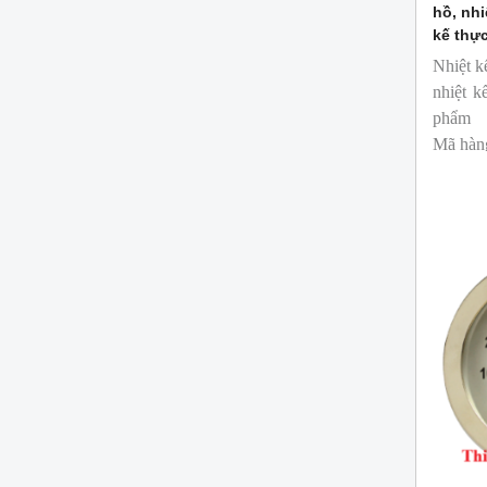
hồ, nhi
kế thự
Nhiệt k
nhiệt k
phẩm
Mã hàn
Thương