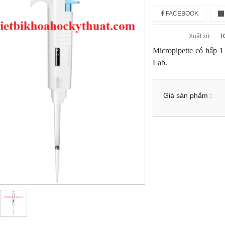
FACEBOOK
Xuất xứ :
T
Micropipette có hấp 
Lab.
Giá sản phẩm :