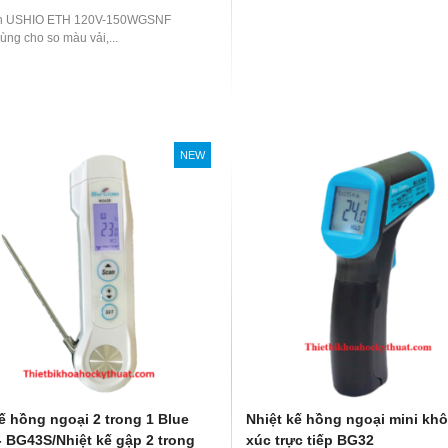
n USHIO ETH 120V-150WGSNF
ùng cho so màu vải,...
NEW
ế hồng ngoại 2 trong 1 Blue
Nhiệt kế hồng ngoại mini khô
- BG43S/Nhiệt kế gập 2 trong
xúc trực tiếp BG32