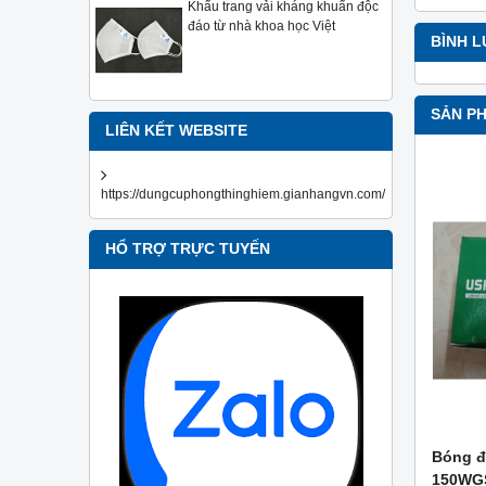
Khẩu trang vải kháng khuẩn độc
đáo từ nhà khoa học Việt
BÌNH 
SẢN P
LIÊN KẾT WEBSITE
https://dungcuphongthinghiem.gianhangvn.com/
HỔ TRỢ TRỰC TUYẾN
Bóng đ
150WG