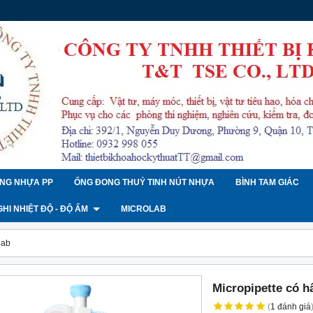
NG NHỰA PP
ỐNG ĐONG THUỶ TINH NÚT NHỰA
BÌNH TAM GIÁC
 GHI NHIỆT ĐỘ - ĐỘ ẨM
MICROLAB
lab
Micropipette có h
(
1
đánh giá