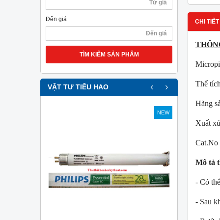
Đến giá
CHI TIẾT
THÔNG
TÌM KIẾM SẢN PHẨM
Micropi
Thể tíc
‹
›
VẬT TƯ TIÊU HAO
Hãng s
NEW
NEW
Xuất xứ
Cat.No
Mô tả t
- Có th
- Sau k