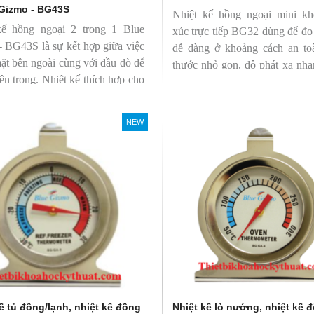
 Gizmo - BG43S
Nhiệt kế hồng ngoại mini kh
kế hồng ngoại 2 trong 1 Blue
xúc trực tiếp BG32 dùng để đo
 BG43S là sự kết hợp giữa việc
dễ dàng ở khoảng cách an to
ặt bên ngoài cùng với đầu dò để
thước nhỏ gọn, độ phát xạ nha
bên trong. Nhiệt kế thích hợp cho
định giúp người mới bắt đầu s
ông nghiệp thực phẩm.
dàng.
NEW
ế tủ đông/lạnh, nhiệt kế đồng
Nhiệt kế lò nướng, nhiệt kế 