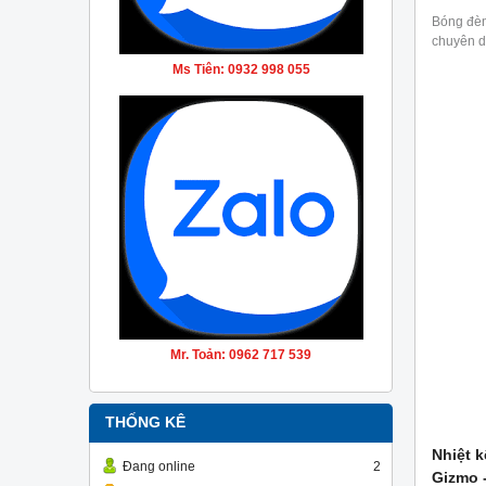
Bóng đè
chuyên d
Ms Tiên: 0932 998 055
Mr. Toản: 0962 717 539
THỐNG KÊ
Nhiệt k
Đang online
2
Gizmo 