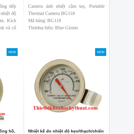
ông tiếp
Camera ảnh nhiệt cầm tay, Portable
 nhiệt độ
Thermal Camera BG118
àn. Kích
Mã hàng: BG118
nh và cố
Thương hiệu: Blue Gizmo
ử dụng dễ
NEW
NEW
đồng hồ,
Nhiệt kế đo nhiệt độ kẹo/thạch/chiên