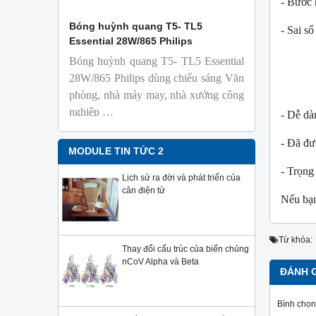
- Bước 
 Isolab
Bóng huỳnh quang T5- TL5
Bóng đèn 
- Sai s
Essential 28W/865 Philips
18W/965 T8
± 0.3
Bóng huỳnh quang T5- TL5 Essential
TL-D 9
phỏng t
28W/865 Philips dùng chiếu sáng Văn
± 1.
nhiên
phòng, nhà máy may, nhà xưởng công
Với độ 
nghiệp …
- Dễ dà
sử dụng
Sản phẩ
- Đã đư
Philips,
MODULE TIN TỨC 2
- Trọng
Lịch sử ra đời và phát triển của
cân điện tử
Nếu bạn
Từ khóa:
Thay đổi cấu trúc của biến chủng
nCoV Alpha và Beta
ĐÁNH 
Bình chọn