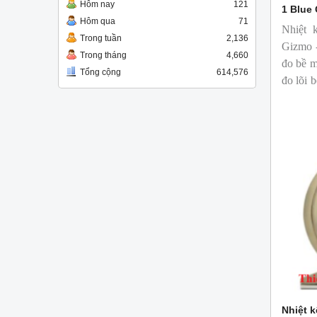
Hôm nay
121
1 Blue
Hôm qua
71
Nhiệt 
Trong tuần
2,136
Gizmo -
Trong tháng
4,660
đo bề m
Tổng cộng
614,576
đo lõi 
ngành c
Nhiệt k