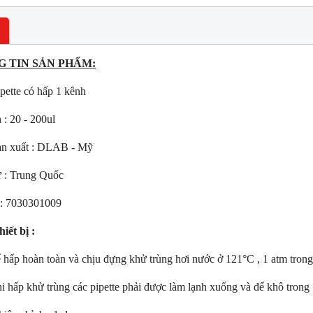
 TIN SẢN PHẨM:
pette có hấp 1 kênh
h : 20 - 200ul
ản xuất : DLAB - Mỹ
NEW
NE
 : Trung Quốc
 : 7030301009
hiết bị :
ể hấp hoàn toàn và chịu đựng khử trùng hơi nước ở 121°C , 1 atm trong
hi hấp khử trùng các pipette phải được làm lạnh xuống và để khô trong 