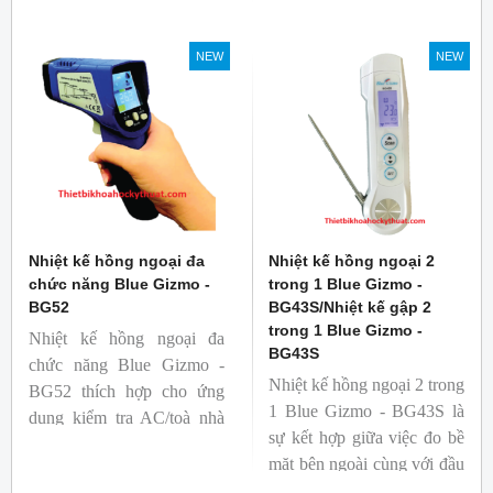
NEW
NEW
Nhiệt kế hồng ngoại đa
Nhiệt kế hồng ngoại 2
chức năng Blue Gizmo -
trong 1 Blue Gizmo -
BG52
BG43S/Nhiệt kế gập 2
trong 1 Blue Gizmo -
Nhiệt kế hồng ngoại đa
BG43S
chức năng Blue Gizmo -
Nhiệt kế hồng ngoại 2 trong
BG52 thích hợp cho ứng
1 Blue Gizmo - BG43S là
dụng kiểm tra AC/toà nhà
sự kết hợp giữa việc đo bề
xem có bị nhiệt cầu, bộ lưu
mặt bên ngoài cùng với đầu
điện nhiệt và gây ra nhiệt
dò để đo lõi bên trong.