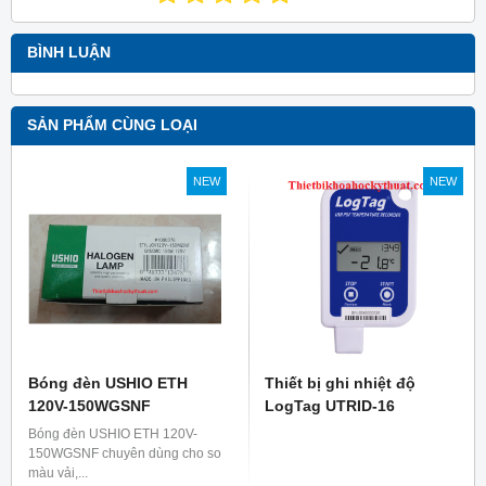
BÌNH LUẬN
SẢN PHẨM CÙNG LOẠI
NEW
NEW
Bóng đèn USHIO ETH
Thiết bị ghi nhiệt độ
120V-150WGSNF
LogTag UTRID-16
Bóng đèn USHIO ETH 120V-
150WGSNF chuyên dùng cho so
màu vải,...