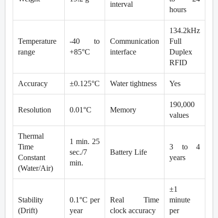
interval
hours
134.2kHz
Temperature
-40 to
Communication
Full
range
+85°C
interface
Duplex
RFID
Accuracy
±0.125°C
Water tightness
Yes
190,000
Resolution
0.01°C
Memory
values
Thermal
1 min. 25
Time
3 to 4
sec./7
Battery Life
Constant
years
min.
(Water/Air)
±1
Stability
0.1°C per
Real Time
minute
(Drift)
year
clock accuracy
per