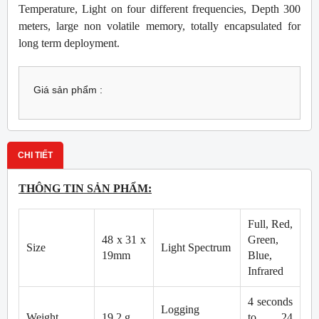
Temperature, Light on four different frequencies, Depth 300
meters, large non volatile memory, totally encapsulated for
long term deployment.
Giá sản phẩm :
CHI TIẾT
THÔNG TIN SẢN PHẨM:
Full, Red,
48 x 31 x
Green,
Size
Light Spectrum
19mm
Blue,
Infrared
4 seconds
Logging
Weight
19.2 g
to 24