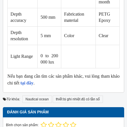
month
Depth
Fabrication
PETG
500 mm
accuracy
material
Epoxy
Depth
5 mm
Color
Clear
resolution
0 to 200
Light Range
000 lux
Nếu bạn đang cần tìm các sản phẩm khác, vui lòng tham khảo
chi tiết
tại đây
.
Từ khóa:
Nautical ocean
thiết bị ghi nhiệt độ có tần số
ĐÁNH GIÁ SẢN PHẨM
Bình chọn sản phẩm: