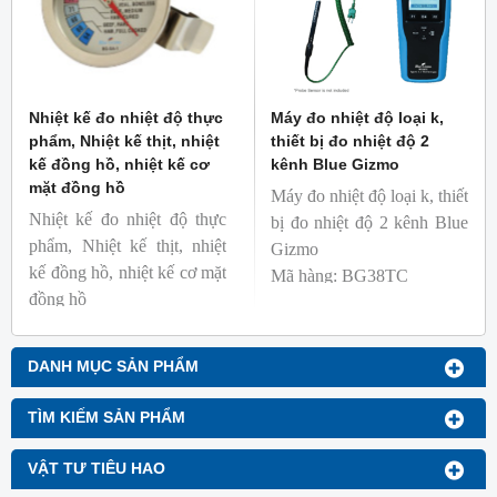
Nhiệt kế đo nhiệt độ thực
Máy đo nhiệt độ loại k,
phẩm, Nhiệt kế thịt, nhiệt
thiết bị đo nhiệt độ 2
kế đồng hồ, nhiệt kế cơ
kênh Blue Gizmo
mặt đồng hồ
Máy đo nhiệt độ loại k, thiết
Nhiệt kế đo nhiệt độ thực
bị đo nhiệt độ 2 kênh Blue
phẩm, Nhiệt kế thịt, nhiệt
Gizmo
kế đồng hồ, nhiệt kế cơ mặt
Mã hàng: BG38TC
đồng hồ
Thương hiệu: Blue Gizmo
Mã hàng: BG-GA-1
Thương hiệu: Blue Gizmo
DANH MỤC SẢN PHẨM
TÌM KIẾM SẢN PHẨM
VẬT TƯ TIÊU HAO