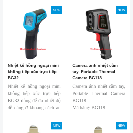
hao phí.
Nhiệt kế thích hợp cho
NEW
NEW
ngành công nghiệp thực
phẩm.
Nhiệt kế hồng ngoại mini
Camera ảnh nhiệt cầm
không tiếp xúc trực tiếp
tay, Portable Thermal
BG32
Camera BG118
Nhiệt kế hồng ngoại mini
Camera ảnh nhiệt cầm tay,
không tiếp xúc trực tiếp
Portable Thermal Camera
BG32 dùng để đo nhiệt độ
BG118
dễ dàng ở khoảng cách an
Mã hàng: BG118
toàn. Kích thước nhỏ gọn,
Thương hiệu: Blue Gizmo
độ phát xạ nhanh và cố
NEW
NEW
định giúp người mới bắt