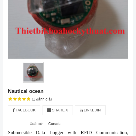
Nautical ocean
(
1
đánh giá
)
FACEBOOK
SHARE X
LINKEDIN
Xuất xứ :
Canada
Submersible Data Logger with RFID Communication,