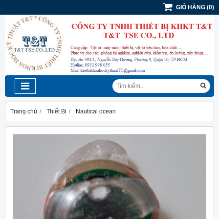
GIỎ HÀNG
(
0
)
Trang chủ
Thiết Bị
Nautical ocean