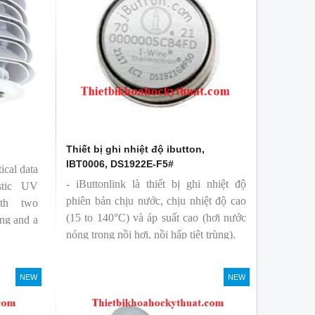
Thiết bị ghi nhiệt độ ibutton,
IBT0006, DS1922E-F5#
ical data
- iButtonlink là thiết bị ghi nhiệt độ
stic UV
phiên bản chịu nước, chịu nhiệt độ cao
ith two
(15 to 140°C) và áp suất cao (hơi nước
ing and a
nóng trong nồi hơi, nồi hấp tiệt trùng).
post (1.5
- Lưu trữ dữ liệu lên tới 24 giờ.
NEW
NEW