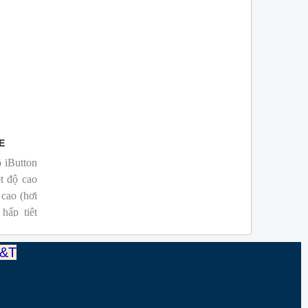
2E
ộ iButton
ệt độ cao
 cao (hơi
hấp tiệt
T&T