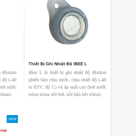
Thiết Bị Ghi Nhiệt Độ IBEE L
ộ iButton
iBee L là thiết bị ghi nhiệt độ iButton
t độ (-40
phiên bản chịu nước, chịu nhiệt độ (-40
(hơi nước
to 85°C độ C) và áp suất cao (hơi nước
trùng).
nóng trong nồi hơi, nồi hấp tiệt trùng).
NEW