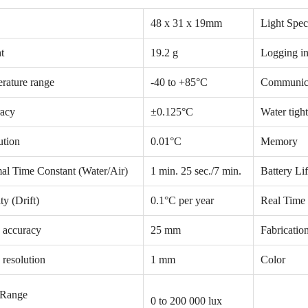
48 x 31 x 19mm
Light Spe
t
19.2 g
Logging in
rature range
-40 to +85°C
Communica
acy
±0.125°C
Water tigh
ution
0.01°C
Memory
NEW
NE
al Time Constant (Water/Air)
1 min. 25 sec./7 min.
Battery Li
ity (Drift)
0.1°C per year
Real Time 
 accuracy
25 mm
Fabrication
 resolution
1 mm
Color
 Range
0 to 200 000 lux