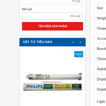
Size
Đến giá
Weigh
TÌM KIẾM SẢN PHẨM
Tempe
Accur
‹
›
VẬT TƯ TIÊU HAO
Resol
NEW
NEW
Therm
Stabil
Depth
Depth
Light