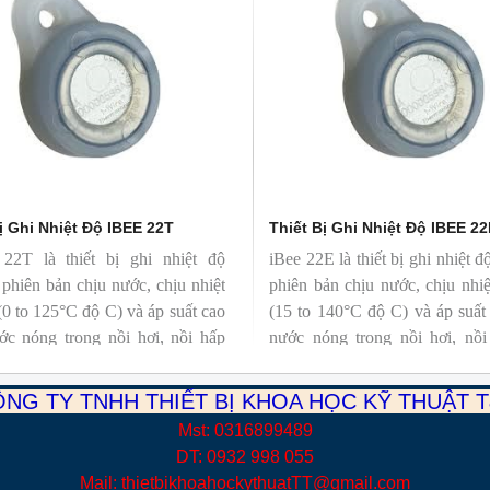
ị Ghi Nhiệt Độ IBEE 22T
Thiết Bị Ghi Nhiệt Độ IBEE 2
 22T là thiết bị ghi nhiệt độ
iBee 22E là thiết bị ghi nhiệt đ
 phiên bản chịu nước, chịu nhiệt
phiên bản chịu nước, chịu nhi
(0 to 125°C độ C) và áp suất cao
(15 to 140°C độ C) và áp suất
ớc nóng trong nồi hơi, nồi hấp
nước nóng trong nồi hơi, nồi 
g).
trùng).
NG TY TNHH THIẾT BỊ KHOA HỌC KỸ THUẬT 
Mst: 0316899489
DT: 0932 998 055
Mail: thietbikhoahockythuatTT@gmail.com