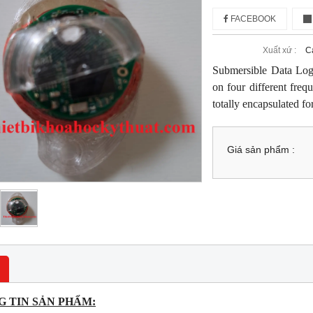
FACEBOOK
Xuất xứ :
C
Submersible Data Log
on four different freq
totally encapsulated f
Giá sản phẩm :
 TIN SẢN PHẨM: