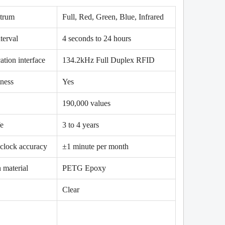
ctrum
Full, Red, Green, Blue, Infrared
terval
4 seconds to 24 hours
tion interface
134.2kHz Full Duplex RFID
tness
Yes
190,000 values
W
NEW
fe
3 to 4 years
clock accuracy
±1 minute per month
 material
PETG Epoxy
Clear