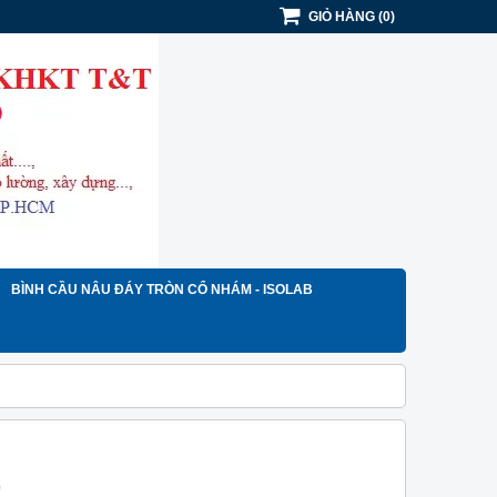
GIỎ HÀNG
(
0
)
BÌNH CẦU NÂU ĐÁY TRÒN CỔ NHÁM - ISOLAB
)