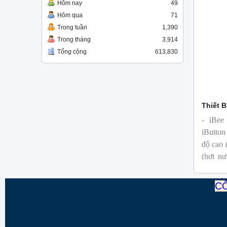
Hôm nay
49
Hôm qua
71
Trong tuần
1,390
Trong tháng
3,914
Tổng cộng
613,830
Thiết B
- iBee
iButton
độ cao 
(hơi nư
tiệt trùn
CÔ