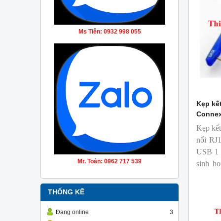
Ms Tiên: 0932 998 055
Kẹp kết
Connex
Kẹp kết
nối RJ1
USB 1 
Mr. Toản: 0962 717 539
sinh họ
đồng.
THỐNG KÊ
Đang online
3