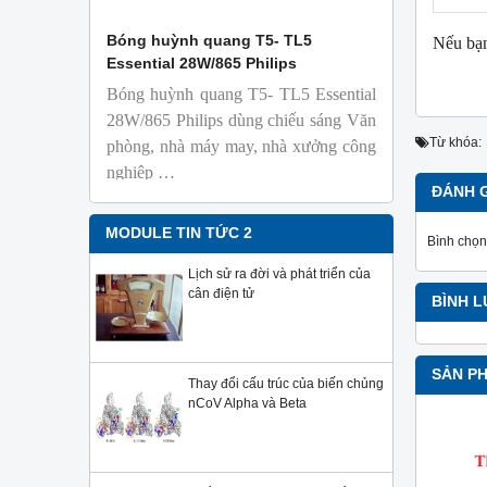
 Isolab
Bóng huỳnh quang T5- TL5
Bóng đèn 
Nếu bạn
Essential 28W/865 Philips
18W/965 T8
Bóng huỳnh quang T5- TL5 Essential
TL-D 9
phỏng t
28W/865 Philips dùng chiếu sáng Văn
nhiên
Từ khóa:
phòng, nhà máy may, nhà xưởng công
Với độ 
nghiệp …
sử dụng
ĐÁNH 
Sản phẩ
Philips,
MODULE TIN TỨC 2
Bình chọn
Lịch sử ra đời và phát triển của
cân điện tử
BÌNH 
SẢN P
Thay đổi cấu trúc của biến chủng
nCoV Alpha và Beta