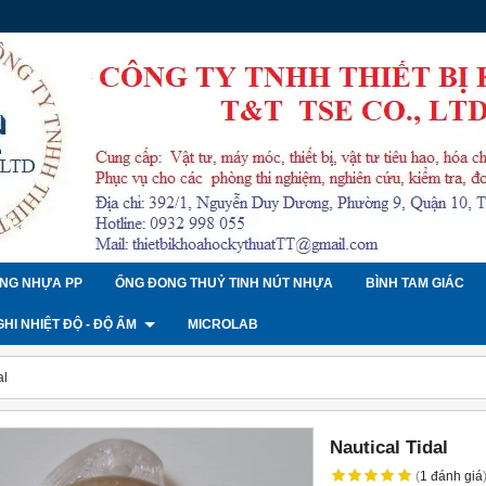
NG NHỰA PP
ỐNG ĐONG THUỶ TINH NÚT NHỰA
BÌNH TAM GIÁC
 GHI NHIỆT ĐỘ - ĐỘ ẨM
MICROLAB
al
Nautical Tidal
(
1
đánh giá