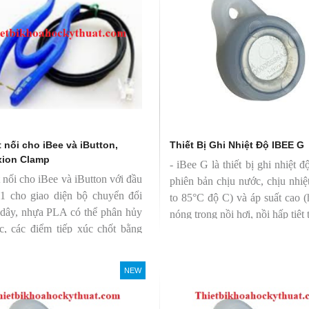
 nối cho iBee và iButton,
Thiết Bị Ghi Nhiệt Độ IBEE G
ion Clamp
- iBee G là thiết bị ghi nhiệt đ
 nối cho iBee và iButton với đầu
phiên bản chịu nước, chịu nhiệ
1 cho giao diện bộ chuyển đổi
to 85°C độ C) và áp suất cao 
dây, nhựa PLA có thể phân hủy
nóng trong nồi hơi, nồi hấp tiệt 
c, các điểm tiếp xúc chốt bằng
NEW