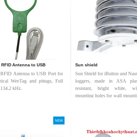
p RFID Antenna to USB
Sun shield
 RFID Antenna to USB Port for
Sun Shield for iButton and Naut
tical WeeTag and pittags, Full
loggers, made in ASA pla
 134.2 kHz.
resistant, bright white, w
mounting holes for wall mount
15mm slot to strap on a 48 mm 
inch pipe).
NEW