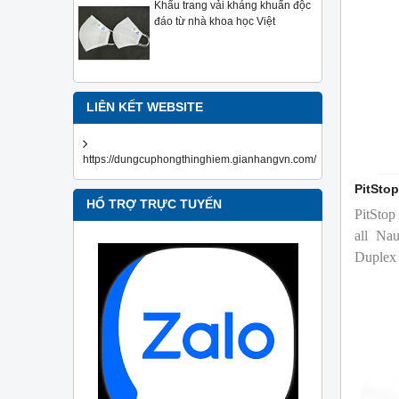
Khẩu trang vải kháng khuẩn độc
đáo từ nhà khoa học Việt
LIÊN KẾT WEBSITE
https://dungcuphongthinghiem.gianhangvn.com/
PitSto
HỔ TRỢ TRỰC TUYẾN
PitStop
all Nau
Duplex