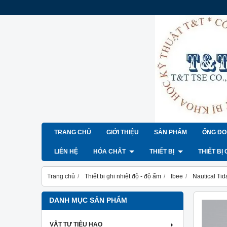
TRANG CHỦ
GIỚI THIỆU
SẢN PHẨM
ỐNG ĐO
LIÊN HỆ
HÓA CHẤT
THIẾT BỊ
THIẾT BỊ
Trang chủ
Thiết bị ghi nhiệt độ - độ ẩm
Ibee
Nautical Tid
DANH MỤC SẢN PHẨM
VẬT TƯ TIÊU HAO