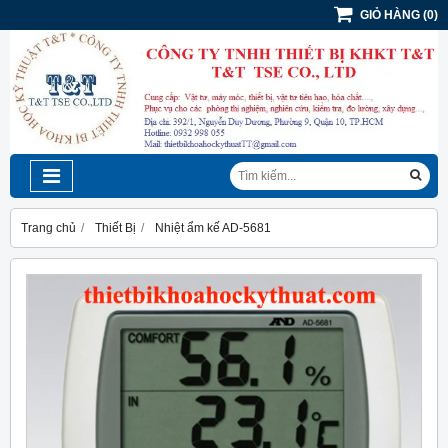
GIỎ HÀNG
(
0
)
Trang chủ
Thiết Bị
Nhiệt ẩm kế AD-5681