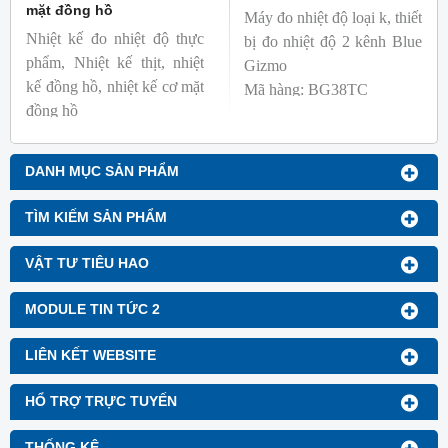
mặt đồng hồ
Máy đo nhiệt độ loại k, thiết
Nhiệt kế đo nhiệt độ thực
bị đo nhiệt độ 2 kênh Blue
phẩm, Nhiệt kế thịt, nhiệt
Gizmo
kế đồng hồ, nhiệt kế cơ mặt
Mã hàng: BG38TC
đồng hồ
Thương hiệu: Blue Gizmo
Mã hàng: BG-GA-1
Thương hiệu: Blue Gizmo
DANH MỤC SẢN PHẨM
TÌM KIẾM SẢN PHẨM
VẬT TƯ TIÊU HAO
MODULE TIN TỨC 2
LIÊN KẾT WEBSITE
HỔ TRỢ TRỰC TUYẾN
THỐNG KÊ