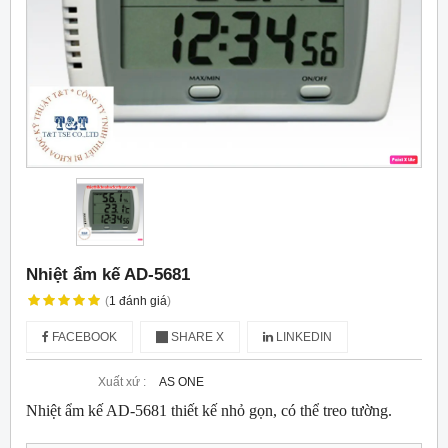
Nhiệt ẩm kế AD-5681
(
1
đánh giá
)
FACEBOOK
SHARE X
LINKEDIN
Xuất xứ :
AS ONE
Nhiệt ẩm kế AD-5681 thiết kế nhỏ gọn, có thể treo tường.