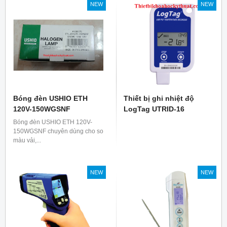
NEW
NEW
Bóng đèn USHIO ETH
Thiết bị ghi nhiệt độ
120V-150WGSNF
LogTag UTRID-16
Bóng đèn USHIO ETH 120V-
150WGSNF chuyên dùng cho so
màu vải,...
NEW
NEW