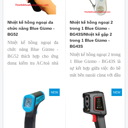
Nhiệt kế hồng ngoại đa
Nhiệt kế hồng ngoại 2
chức năng Blue Gizmo -
trong 1 Blue Gizmo -
BG52
BG43S/Nhiệt kế gập 2
trong 1 Blue Gizmo -
Nhiệt kế hồng ngoại đa
BG43S
chức năng Blue Gizmo -
Nhiệt kế hồng ngoại 2 trong
BG52 thích hợp cho ứng
1 Blue Gizmo - BG43S là
dụng kiểm tra AC/toà nhà
sự kết hợp giữa việc đo bề
xem có bị nhiệt cầu, bộ lưu
mặt bên ngoài cùng với đầu
điện nhiệt và gây ra nhiệt
dò để đo lõi bên trong.
hao phí.
Nhiệt kế thích hợp cho
NEW
NEW
ngành công nghiệp thực
phẩm.