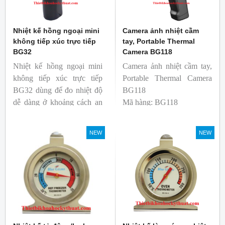
Nhiệt kế hồng ngoại mini
Camera ảnh nhiệt cầm
không tiếp xúc trực tiếp
tay, Portable Thermal
BG32
Camera BG118
Nhiệt kế hồng ngoại mini
Camera ảnh nhiệt cầm tay,
không tiếp xúc trực tiếp
Portable Thermal Camera
BG32 dùng để đo nhiệt độ
BG118
dễ dàng ở khoảng cách an
Mã hàng: BG118
toàn. Kích thước nhỏ gọn,
Thương hiệu: Blue Gizmo
độ phát xạ nhanh và cố
NEW
NEW
định giúp người mới bắt
đầu sử dụng dễ dàng.