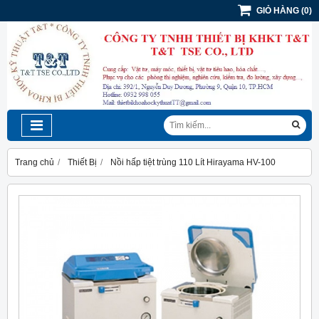
GIỎ HÀNG
(
0
)
Trang chủ
Thiết Bị
Nồi hấp tiệt trùng 110 Lít Hirayama HV-100