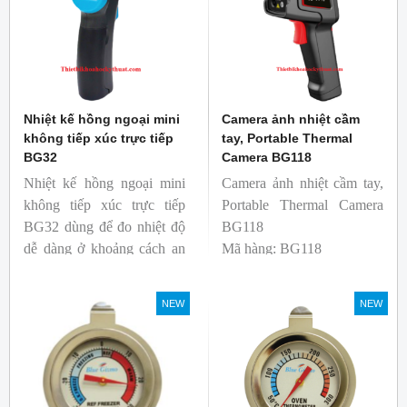
Nhiệt kế hồng ngoại mini
Camera ảnh nhiệt cầm
không tiếp xúc trực tiếp
tay, Portable Thermal
BG32
Camera BG118
Nhiệt kế hồng ngoại mini
Camera ảnh nhiệt cầm tay,
không tiếp xúc trực tiếp
Portable Thermal Camera
BG32 dùng để đo nhiệt độ
BG118
dễ dàng ở khoảng cách an
Mã hàng: BG118
toàn. Kích thước nhỏ gọn,
Thương hiệu: Blue Gizmo
độ phát xạ nhanh và cố
NEW
NEW
định giúp người mới bắt
đầu sử dụng dễ dàng.