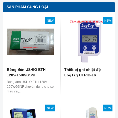
SẢN PHẨM CÙNG LOẠI
NEW
NEW
Bóng đèn USHIO ETH
Thiết bị ghi nhiệt độ
120V-150WGSNF
LogTag UTRID-16
Bóng đèn USHIO ETH 120V-
150WGSNF chuyên dùng cho so
màu vải,...
NEW
NEW