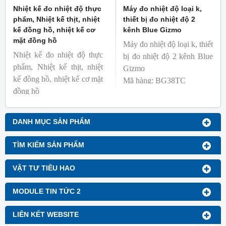
Nhiệt kế đo nhiệt độ thực
Máy đo nhiệt độ loại k,
phẩm, Nhiệt kế thịt, nhiệt
thiết bị đo nhiệt độ 2
kế đồng hồ, nhiệt kế cơ
kênh Blue Gizmo
mặt đồng hồ
Máy đo nhiệt độ loại k, thiết
Nhiệt kế đo nhiệt độ thực
bị đo nhiệt độ 2 kênh Blue
phẩm, Nhiệt kế thịt, nhiệt
Gizmo
kế đồng hồ, nhiệt kế cơ mặt
Mã hàng: BG38TC
đồng hồ
Thương hiệu: Blue Gizmo
Mã hàng: BG-GA-1
Thương hiệu: Blue Gizmo
DANH MỤC SẢN PHẨM
TÌM KIẾM SẢN PHẨM
VẬT TƯ TIÊU HAO
MODULE TIN TỨC 2
LIÊN KẾT WEBSITE