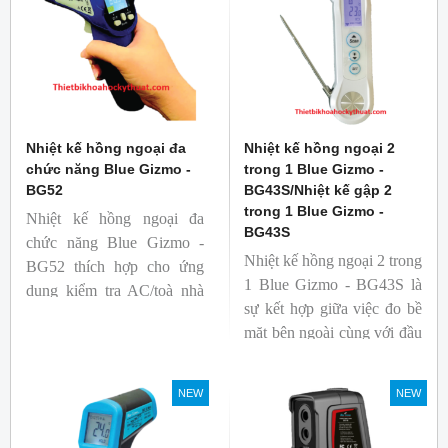
Nhiệt kế hồng ngoại đa
Nhiệt kế hồng ngoại 2
chức năng Blue Gizmo -
trong 1 Blue Gizmo -
BG52
BG43S/Nhiệt kế gập 2
trong 1 Blue Gizmo -
Nhiệt kế hồng ngoại đa
BG43S
chức năng Blue Gizmo -
Nhiệt kế hồng ngoại 2 trong
BG52 thích hợp cho ứng
1 Blue Gizmo - BG43S là
dụng kiểm tra AC/toà nhà
sự kết hợp giữa việc đo bề
xem có bị nhiệt cầu, bộ lưu
mặt bên ngoài cùng với đầu
điện nhiệt và gây ra nhiệt
dò để đo lõi bên trong.
hao phí.
Nhiệt kế thích hợp cho
NEW
NEW
ngành công nghiệp thực
phẩm.