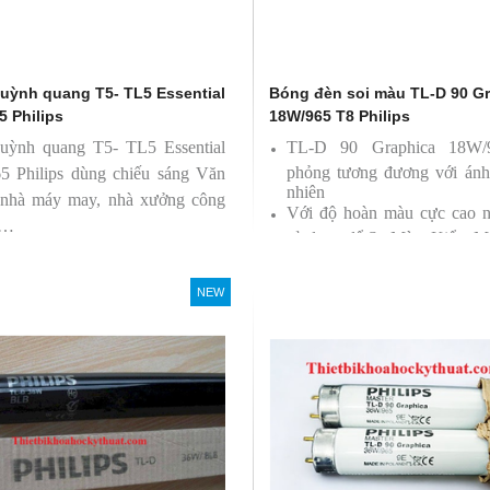
uỳnh quang T5- TL5 Essential
Bóng đèn soi màu TL-D 90 G
5 Philips
18W/965 T8 Philips
uỳnh quang T5- TL5 Essential
TL-D 90 Graphica 18W
phỏng tương đương với ánh
5 Philips dùng chiếu sáng Văn
nhiên
 nhà máy may, nhà xưởng công
Với độ hoàn màu cực cao 
 …
sử dụng để So Màu, Kiểm M
Sản phẩm được sản xuất b
Philips, xuất xứ Ba lan
NEW