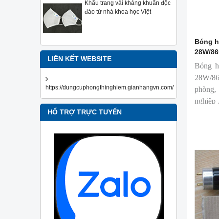
Khẩu trang vải kháng khuẩn độc
đáo từ nhà khoa học Việt
Bóng h
28W/86
LIÊN KẾT WEBSITE
Bóng h
28W/86
https://dungcuphongthinghiem.gianhangvn.com/
phòng,
nghiệp
HỔ TRỢ TRỰC TUYẾN