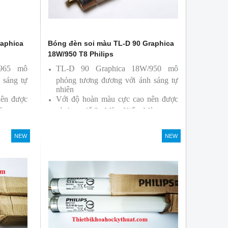
raphica
Bóng đèn soi màu TL-D 90 Graphica
18W/950 T8 Philips
/965 mô
TL-D 90 Graphica 18W/950 mô
 sáng tự
phỏng tương đương với ánh sáng tự
nhiên
nên được
Với độ hoàn màu cực cao nên được
àu
sử dụng để So Màu, Kiểm Màu
ởi hãng
Sản phẩm được sản xuất bởi hãng
Philips, xuất xứ Ba lan
NEW
NEW