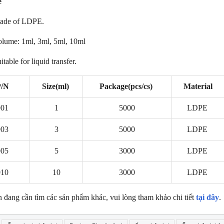
e
ade of LDPE.
lume: 1ml, 3ml, 5ml, 10ml
itable for liquid transfer.
P/N
Size(ml)
Package(pcs/cs)
Material
01
1
5000
LDPE
NEW
NE
003
3
5000
LDPE
005
5
3000
LDPE
10
10
3000
LDPE
 đang cần tìm các sản phẩm khác, vui lòng tham khảo chi tiết
tại đây
.