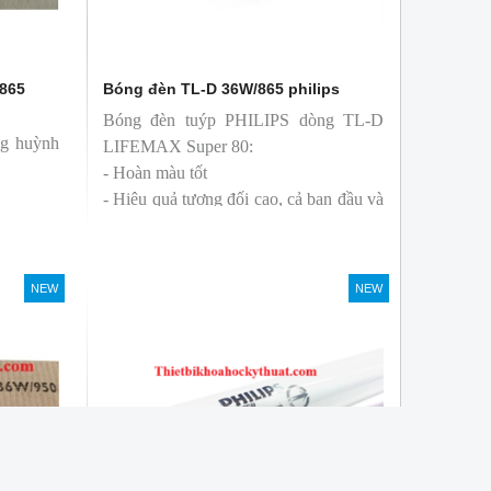
/865
Bóng đèn TL-D 36W/865 philips
Bóng đèn tuýp PHILIPS dòng TL-D
ng huỳnh
LIFEMAX Super 80:
- Hoàn màu tốt
- Hiệu quả tương đối cao, cả ban đầu và
trong suốt tuổi thọ của bóng đèn, với
khả năng duy trì quang thông cao
- Tạo ra từ màu trắng ấm đến ánh sáng
NEW
NEW
ban ngày mát mẻ