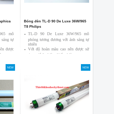
aphica
Bóng đèn TL-D 90 De Luxe 36W/965
T8 Philips
/965 mô
TL-D 90 De Luxe 36W/965 mô
 sáng tự
phỏng tương đương với ánh sáng tự
nhiên
nên được
Với độ hoàn màu cao nên được sử
àu
dụng để So Màu, Kiểm Màu
ởi hãng
Sản phẩm được sản xuất bởi hãng
Philips, xuất xứ Ba lan
NEW
NEW