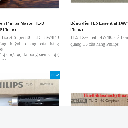
èn Philips Master TL-D
Bóng đèn TL5 Essential 14W
0 Philips
Philips
htBoost Super 80 TLD 18W/840
TL5 Essential 14W/865 là bó
bóng huỳnh quang của hãng
quang T5 của hãng Philips.
ps
ng được gọi là bóng siêu sáng (
r 80)
 có độ hoàn màu cao(Ra80)
 quang thông lớn(1350lm)
NEW