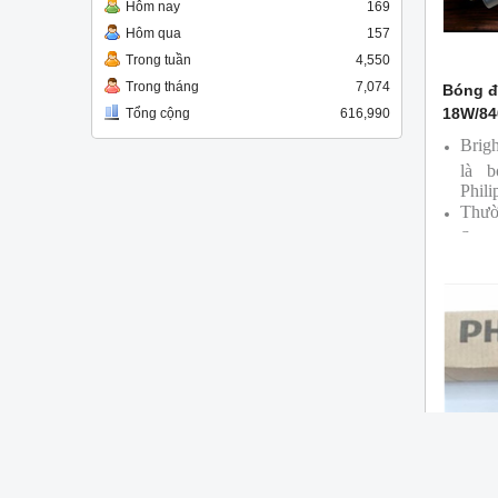
Hôm nay
169
Hôm qua
157
Trong tuần
4,550
Trong tháng
7,074
Bóng đ
18W/84
Tổng cộng
616,990
Brig
là 
Phili
Thườ
Supe
Bóng
cùng