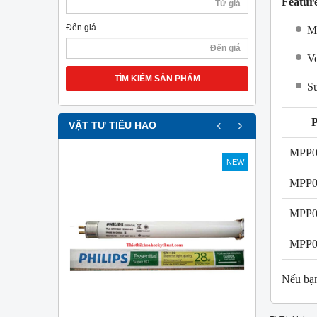
Featur
Đến giá
M
Vo
TÌM KIẾM SẢN PHẨM
Su
‹
›
VẬT TƯ TIÊU HAO
MPP0
NEW
NEW
MPP
MPP
MPP0
Nếu bạn