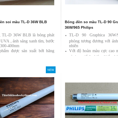
èn soi màu TL-D 36W BLB
Bóng đèn so màu TL-D 90 Gr
36W/965 Philips
 TL-D 36W BLB là bóng phát
TL-D 90 Graphica 36W
a UVA , ánh sáng xanh tím, bước
phỏng tương đương với ánh
 300-400nm
nhiên
phẩm được sản xuất bởi hãng
Với độ hoàn màu cực cao 
ps
sử dụng để So Màu, Kiểm M
Sản phẩm được sản xuất b
Philips, xuất xứ Ba lan
NEW