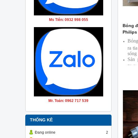
Ms Tiên: 0932 998 055
Bóng đ
Philips
Bóng
ra ti
sóng
Sản 
Phili
Mr. Toản: 0962 717 539
THỐNG KÊ
Đang online
2