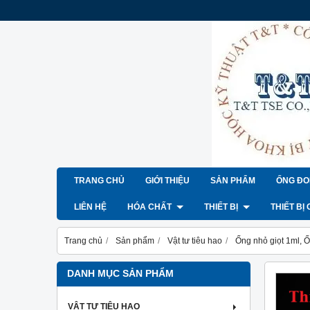
TRANG CHỦ
GIỚI THIỆU
SẢN PHẨM
ỐNG ĐO
LIÊN HỆ
HÓA CHẤT
THIẾT BỊ
THIẾT BỊ
Trang chủ
Sản phẩm
Vật tư tiêu hao
Ống nhỏ giọt 1ml, Ố
DANH MỤC SẢN PHẨM
VẬT TƯ TIÊU HAO