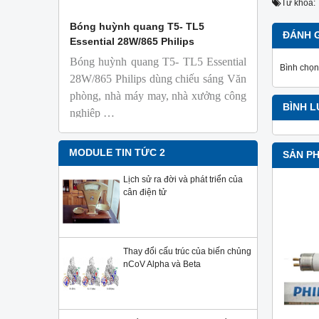
Từ khóa:
 Isolab
Bóng huỳnh quang T5- TL5
Bóng đèn 
ĐÁNH 
Essential 28W/865 Philips
18W/965 T8
Bóng huỳnh quang T5- TL5 Essential
TL-D 9
Bình chọn
phỏng t
28W/865 Philips dùng chiếu sáng Văn
nhiên
phòng, nhà máy may, nhà xưởng công
Với độ 
BÌNH 
nghiệp …
sử dụng
Sản phẩ
Philips,
MODULE TIN TỨC 2
SẢN P
Lịch sử ra đời và phát triển của
cân điện tử
Thay đổi cấu trúc của biến chủng
nCoV Alpha và Beta