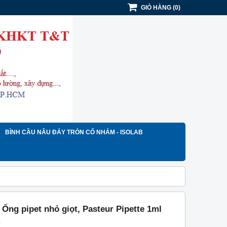
GIỎ HÀNG
(
0
)
BÌNH CẦU NÂU ĐÁY TRÒN CỔ NHÁM - ISOLAB
 Ống pipet nhỏ giọt, Pasteur Pipette 1ml
)