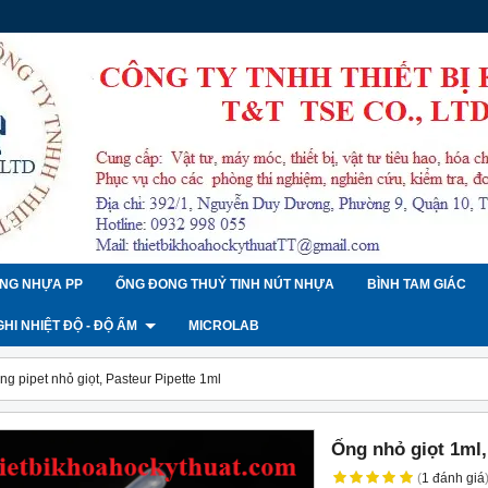
NG NHỰA PP
ỐNG ĐONG THUỶ TINH NÚT NHỰA
BÌNH TAM GIÁC
 GHI NHIỆT ĐỘ - ĐỘ ẨM
MICROLAB
ng pipet nhỏ giọt, Pasteur Pipette 1ml
Ống nhỏ giọt 1ml,
(
1
đánh giá