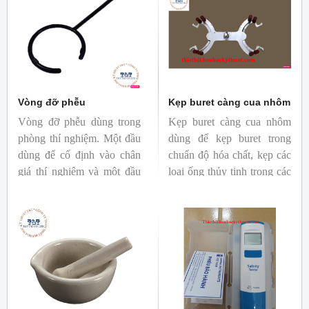
kính, chiều dài, độ cao của
các loại vật liệu, linh kiện
phụ tùng, máy móc…
Vòng đỡ phễu
Kẹp buret càng cua nhôm
Vòng đỡ phễu dùng trong
Kẹp buret càng cua nhôm
phòng thí nghiệm. Một đầu
dùng để kẹp buret trong
dùng để cố định vào chân
chuẩn độ hóa chất, kẹp các
giá thí nghiệm và một đầu
loại ống thủy tinh trong các
để đỡ phễu hoặc đáy bình
thì nghiệm vật lý, hóa học,
cầu.
…. trong các trường học,
trung tâm nghiên cứu, bệnh
viện,….