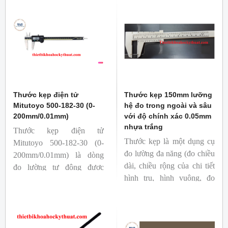
Thước kẹp điện tử
Thước kẹp 150mm lưỡng
Mitutoyo 500-182-30 (0-
hệ đo trong ngoài và sâu
200mm/0.01mm)
với độ chính xác 0.05mm
nhựa trắng
Thước kẹp điện tử
Thước kẹp là một dụng cụ
Mitutoyo 500-182-30 (0-
đo lường đa năng (đo chiều
200mm/0.01mm) là dòng
dài, chiều rộng của chi tiết
đo lường tự động được
hình trụ, hình vuông, đo
người sử dụng tin dùng nhờ
đường kính trong, đường
vào độ chính xác cao và
kính ngoài, chiều sâu) với
tiện dụng khi thao tác đo
phạm vi đo rộng và độ
đạc các thông số đường
chính xác cao.