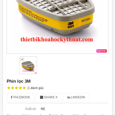
Phin lọc 3M
(
1
đánh giá
)
FACEBOOK
SHARE X
LINKEDIN
Xuất xứ :
Mỹ