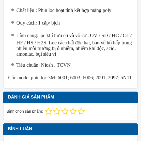
Chất liệu : Phin lọc hoạt tính kết hợp màng poly
Quy cách: 1 cặp/ bịch
Tính năng: lọc khí hữu cơ và vô cơ : OV / SD / HC / CL /
HF / HS / H2S, Lọc các chất độc hại, bảo vệ hô hấp trong
nhiều môi trường bị ô nhiễm, nhiễm khí độc, acid,
amoniac, bụi siêu vi
Tiêu chuẩn: Niosh , TCVN
Các model phin lọc 3M:
6001; 6003; 6006; 2091; 2097; 5N11
ĐÁNH GIÁ SẢN PHẨM
Bình chọn sản phẩm:
BÌNH LUẬN