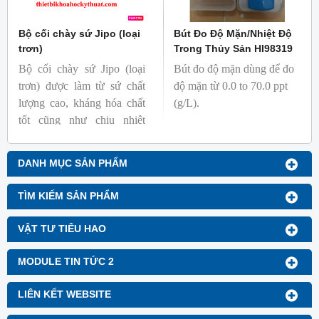
Bộ cối chày sứ Jipo (loại
Bút Đo Độ Mặn/Nhiệt Độ
trơn)
Trong Thủy Sản HI98319
Bộ cối chày sứ Jipo (loại
Bút đo độ mặn dùng để đo
trơn) được làm từ sứ chất
độ mặn từ 0.0 to 70.0 ppt
lượng cao, kháng hóa chất
(g/L).
tốt cũng như chịu nhiệt
tương ứng với các yêu cầu
của người dùng.
DANH MỤC SẢN PHẨM
TÌM KIẾM SẢN PHẨM
VẬT TƯ TIÊU HAO
MODULE TIN TỨC 2
LIÊN KẾT WEBSITE