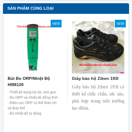
SẢN PHẨM CÙNG LOẠI
NEW
NEW
Bút Đo ORP/Nhiệt Độ
Giày bảo hộ Ziben 193I
HI98120
Giày bảo hộ Ziben 193I có
- Thiết kế dạng bỏ túi, nhỏ gọn
thiết kế chắc chắn, sắc sảo,
- Đo ORP và nhiệt độ đồng thời
phù hợp trong môi trường
- Điện cực ORP có thể tháo rời
lao động.
và thay thế
- Bù nhiệt độ tự động
- Máy đo cung cấp kèm đầy đủ
phụ kiện như dung dịch chuẩn
và rửa điện cực