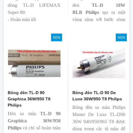
dòng TL-D LIFEMAX
đen
TL-D 18W
Super 80:
BLB
Philips
tạo ra một
- Hoàn màu tốt
vùng sáng với bước sóng
- Hiệu quả tương đối cao,
365nm theo tiêu chuẩn màu
cả ban đầu và trong suốt
sắc trực quan. Giúp người
NEW
NEW
tuổi thọ của bóng đèn, với
dùng có thể phát hiện và
khả năng duy trì quang
đánh giá các chất phát sáng
thông cao
và keo trong sản phẩm.
- Tạo ra từ màu trắng ấm
đến ánh sáng ban ngày mát
mẻ
Bóng đèn TL-D 90
Bóng đèn TL-D 90 De
Graphica 36W/950 T8
Luxe 36W/950 T8 Philips
Philips
Bóng đèn so màu Philips
Đèn so màu
TL-D 90
Master De Luxe TL-D90
Graphica 36W/950
36W 940/950/965 T8 được
Philips
có chỉ số hoàn màu
dùng trong các tủ màu để