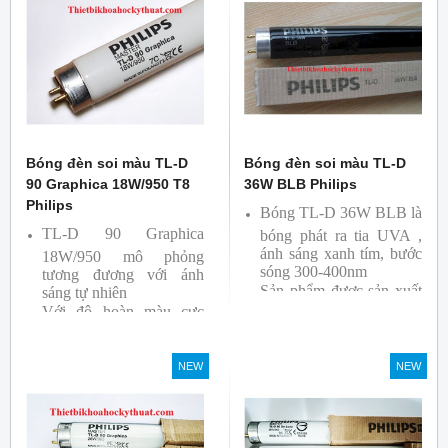
bởi hãng Philips, xuất xứ
Ba lan
Bóng đèn soi màu TL-D
Bóng đèn soi màu TL-D
90 Graphica 18W/950 T8
36W BLB Philips
Philips
Bóng TL-D 36W BLB là
TL-D 90 Graphica
bóng phát ra tia UVA ,
ánh sáng xanh tím, bước
18W/950 mô phỏng
sóng 300-400nm
tương đương với ánh
Sản phẩm được sản xuất
sáng tự nhiên
Với độ hoàn màu cực
bởi hãng Philips
cao nên được sử dụng để
So Màu, Kiểm Màu
NEW
NEW
Sản phẩm được sản xuất
bởi hãng Philips, xuất xứ
Ba lan