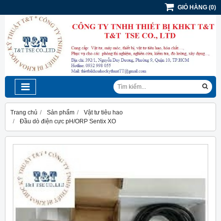
GIỎ HÀNG
(
0
)
Trang chủ
Sản phẩm
Vật tư tiêu hao
Đầu dò điện cực pH/ORP Sentix XO