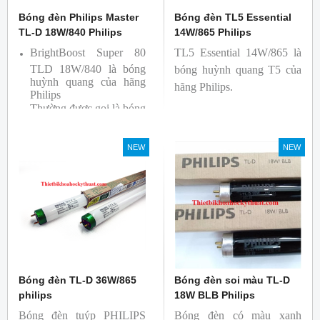
Bóng đèn Philips Master
Bóng đèn TL5 Essential
TL-D 18W/840 Philips
14W/865 Philips
BrightBoost Super 80
TL5 Essential 14W/865 là
TLD 18W/840 là bóng
bóng huỳnh quang T5 của
huỳnh quang của hãng
hãng Philips.
Philips
Thường được gọi là bóng
siêu sáng ( Super 80)
Bóng có độ hoàn màu
NEW
NEW
cao(Ra80) cùng quang
thông lớn(1350lm)
Bóng đèn TL-D 36W/865
Bóng đèn soi màu TL-D
philips
18W BLB Philips
Bóng đèn tuýp PHILIPS
Bóng đèn có màu xanh