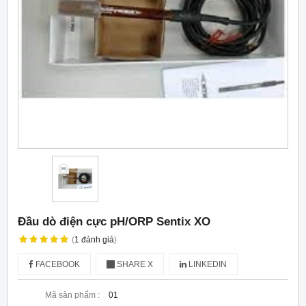
Đầu dò điện cực pH/ORP Sentix XO
(
1
đánh giá
)
FACEBOOK
SHARE X
LINKEDIN
Mã sản phẩm :
01