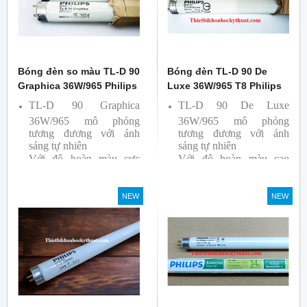
Bóng đèn so màu TL-D 90
Bóng đèn TL-D 90 De
Graphica 36W/965 Philips
Luxe 36W/965 T8 Philips
TL-D 90 Graphica
TL-D 90 De Luxe
36W/965 mô phỏng
36W/965 mô phỏng
tương đương với ánh
tương đương với ánh
sáng tự nhiên
sáng tự nhiên
Với độ hoàn màu cực
Với độ hoàn màu cao
cao nên được sử dụng để
nên được sử dụng để So
So Màu, Kiểm Màu
Màu, Kiểm Màu
NEW
NEW
Sản phẩm được sản xuất
Sản phẩm được sản xuất
bởi hãng Philips, xuất xứ
bởi hãng Philips, xuất xứ
Ba lan
Ba lan