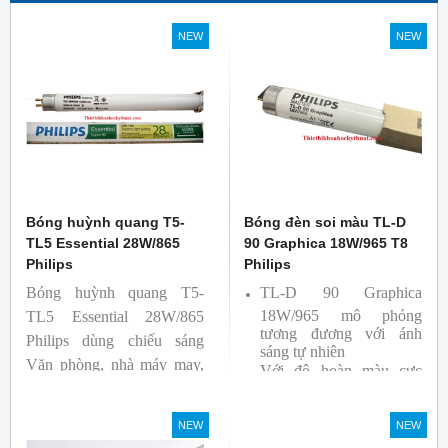
NEW
NEW
Bóng huỳnh quang T5-
Bóng đèn soi màu TL-D
TL5 Essential 28W/865
90 Graphica 18W/965 T8
Philips
Philips
Bóng huỳnh quang T5-
TL-D 90 Graphica
18W/965 mô phỏng
TL5 Essential 28W/865
tương đương với ánh
Philips dùng chiếu sáng
sáng tự nhiên
Văn phòng, nhà máy may,
Với độ hoàn màu cực
nhà xưởng công nghiệp …
cao nên được sử dụng để
So Màu, Kiểm Màu
NEW
NEW
Sản phẩm được sản xuất