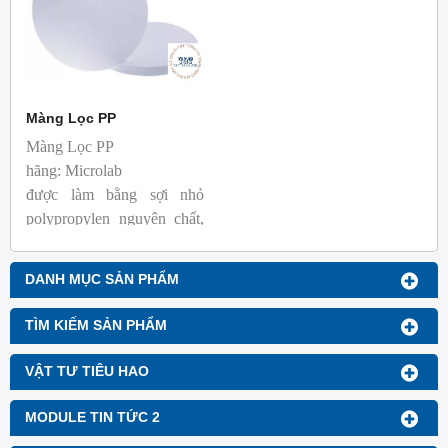
Màng Lọc PP
Màng Lọc PP
hãng: Microlab
được làm bằng sợi nhỏ
polypropylen nguyên chất,
thuộc loại vật liệu lọc màng
để lọc sâu. Màng
DANH MỤC SẢN PHẨM
polypropylen kỵ nước tự
nhiên, có thể chịu được
TÌM KIẾM SẢN PHẨM
nhiều loại dung môi hữu cơ,
có tính ổn định hóa học và
VẬT TƯ TIÊU HAO
khả năng tương thích hóa
học tuyệt vời Màng
MODULE TIN TỨC 2
polypropylen rất bền và