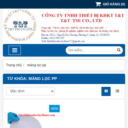
GIỎ HÀNG
(
0
)
Trang chủ
màng lọc pp
TỪ KHÓA:
MÀNG LỌC PP
NEW