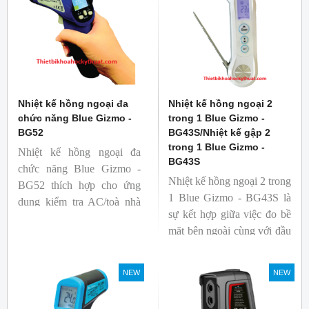
Nhiệt kế hồng ngoại đa
Nhiệt kế hồng ngoại 2
chức năng Blue Gizmo -
trong 1 Blue Gizmo -
BG52
BG43S/Nhiệt kế gập 2
trong 1 Blue Gizmo -
Nhiệt kế hồng ngoại đa
BG43S
chức năng Blue Gizmo -
Nhiệt kế hồng ngoại 2 trong
BG52 thích hợp cho ứng
1 Blue Gizmo - BG43S là
dụng kiểm tra AC/toà nhà
sự kết hợp giữa việc đo bề
xem có bị nhiệt cầu, bộ lưu
mặt bên ngoài cùng với đầu
điện nhiệt và gây ra nhiệt
dò để đo lõi bên trong.
hao phí.
Nhiệt kế thích hợp cho
NEW
NEW
ngành công nghiệp thực
phẩm.