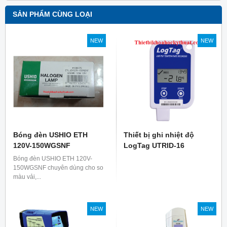
SẢN PHẨM CÙNG LOẠI
NEW
NEW
Bóng đèn USHIO ETH
Thiết bị ghi nhiệt độ
120V-150WGSNF
LogTag UTRID-16
Bóng đèn USHIO ETH 120V-
150WGSNF chuyên dùng cho so
màu vải,...
NEW
NEW