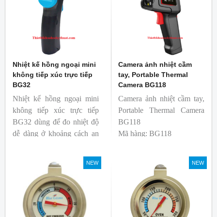
Nhiệt kế hồng ngoại mini
Camera ảnh nhiệt cầm
không tiếp xúc trực tiếp
tay, Portable Thermal
BG32
Camera BG118
Nhiệt kế hồng ngoại mini
Camera ảnh nhiệt cầm tay,
không tiếp xúc trực tiếp
Portable Thermal Camera
BG32 dùng để đo nhiệt độ
BG118
dễ dàng ở khoảng cách an
Mã hàng: BG118
toàn. Kích thước nhỏ gọn,
Thương hiệu: Blue Gizmo
độ phát xạ nhanh và cố
NEW
NEW
định giúp người mới bắt
đầu sử dụng dễ dàng.