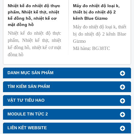
Nhiệt kế đo nhiệt độ thực
Máy đo nhiệt độ loại k,
phẩm, Nhiệt kế thịt, nhiệt
thiết bị đo nhiệt độ 2
kế đồng hồ, nhiệt kế cơ
kênh Blue Gizmo
mặt đồng hồ
Máy đo nhiệt độ loại k, thiết
Nhiệt kế đo nhiệt độ thực
bị đo nhiệt độ 2 kênh Blue
phẩm, Nhiệt kế thịt, nhiệt
Gizmo
kế đồng hồ, nhiệt kế cơ mặt
Mã hàng: BG38TC
đồng hồ
Thương hiệu: Blue Gizmo
Mã hàng: BG-GA-1
Thương hiệu: Blue Gizmo
DANH MỤC SẢN PHẨM
TÌM KIẾM SẢN PHẨM
VẬT TƯ TIÊU HAO
MODULE TIN TỨC 2
LIÊN KẾT WEBSITE