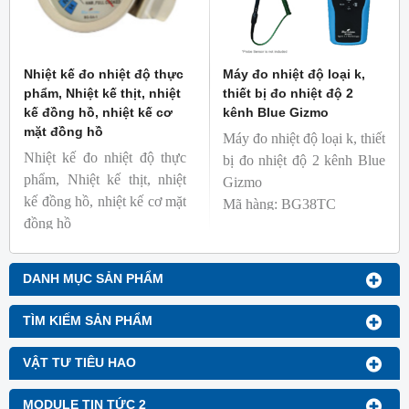
Nhiệt kế đo nhiệt độ thực
Máy đo nhiệt độ loại k,
phẩm, Nhiệt kế thịt, nhiệt
thiết bị đo nhiệt độ 2
kế đồng hồ, nhiệt kế cơ
kênh Blue Gizmo
mặt đồng hồ
Máy đo nhiệt độ loại k, thiết
Nhiệt kế đo nhiệt độ thực
bị đo nhiệt độ 2 kênh Blue
phẩm, Nhiệt kế thịt, nhiệt
Gizmo
kế đồng hồ, nhiệt kế cơ mặt
Mã hàng: BG38TC
đồng hồ
Thương hiệu: Blue Gizmo
Mã hàng: BG-GA-1
Thương hiệu: Blue Gizmo
DANH MỤC SẢN PHẨM
TÌM KIẾM SẢN PHẨM
VẬT TƯ TIÊU HAO
MODULE TIN TỨC 2