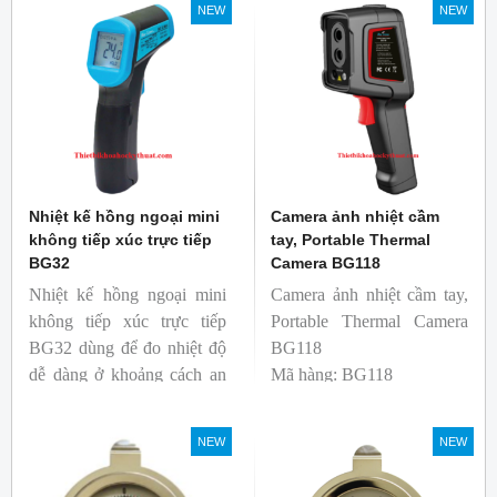
NEW
NEW
ngành công nghiệp thực
phẩm.
Nhiệt kế hồng ngoại mini
Camera ảnh nhiệt cầm
không tiếp xúc trực tiếp
tay, Portable Thermal
BG32
Camera BG118
Nhiệt kế hồng ngoại mini
Camera ảnh nhiệt cầm tay,
không tiếp xúc trực tiếp
Portable Thermal Camera
BG32 dùng để đo nhiệt độ
BG118
dễ dàng ở khoảng cách an
Mã hàng: BG118
toàn. Kích thước nhỏ gọn,
Thương hiệu: Blue Gizmo
độ phát xạ nhanh và cố
NEW
NEW
định giúp người mới bắt
đầu sử dụng dễ dàng.