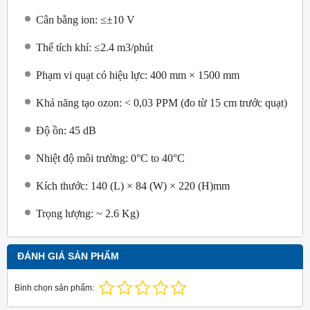
Cân bằng ion: ≤±10 V
Thể tích khí: ≤2.4 m3/phút
Phạm vi quạt có hiệu lực: 400 mm × 1500 mm
Khả năng tạo ozon: < 0,03 PPM (đo từ 15 cm trước quạt)
Độ ồn: 45 dB
Nhiệt độ môi trường: 0°C to 40°C
Kích thước: 140 (L) × 84 (W) × 220 (H)mm
Trọng lượng: ~ 2.6 Kg)
ĐÁNH GIÁ SẢN PHẨM
Bình chọn sản phẩm: