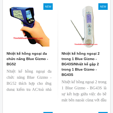
NEW
NEW
Nhiệt kế hồng ngoại đa
Nhiệt kế hồng ngoại 2
chức năng Blue Gizmo -
trong 1 Blue Gizmo -
BG52
BG43S/Nhiệt kế gập 2
trong 1 Blue Gizmo -
Nhiệt kế hồng ngoại đa
BG43S
chức năng Blue Gizmo -
Nhiệt kế hồng ngoại 2 trong
BG52 thích hợp cho ứng
1 Blue Gizmo - BG43S là
dụng kiểm tra AC/toà nhà
sự kết hợp giữa việc đo bề
xem có bị nhiệt cầu, bộ lưu
mặt bên ngoài cùng với đầu
điện nhiệt và gây ra nhiệt
dò để đo lõi bên trong.
hao phí.
Nhiệt kế thích hợp cho