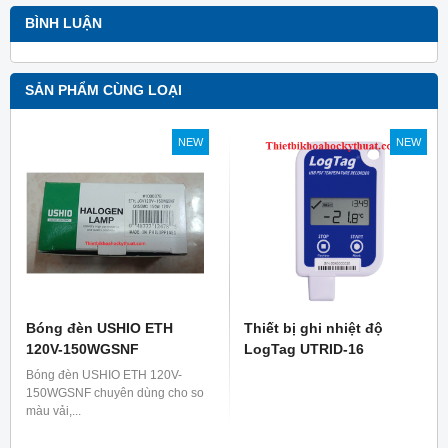
BÌNH LUẬN
SẢN PHẨM CÙNG LOẠI
NEW
NEW
Bóng đèn USHIO ETH
Thiết bị ghi nhiệt độ
120V-150WGSNF
LogTag UTRID-16
Bóng đèn USHIO ETH 120V-
150WGSNF chuyên dùng cho so
màu vải,...