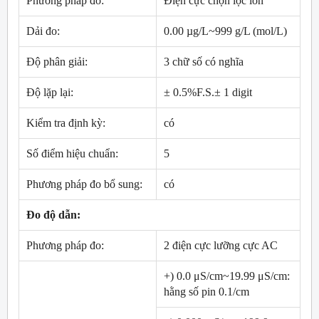
Phương pháp đo:
Điện cực chọn lọc ion
Dải đo:
0.00 µg/L~999 g/L (mol/L)
Độ phân giải:
3 chữ số có nghĩa
Độ lặp lại:
± 0.5%F.S.± 1 digit
Kiểm tra định kỳ:
có
Số điểm hiệu chuẩn:
5
Phương pháp đo bổ sung:
có
Đo độ dẫn:
Phương pháp đo:
2 điện cực lưỡng cực AC
+) 0.0 μS/cm~19.99 μS/cm:
hằng số pin 0.1/cm