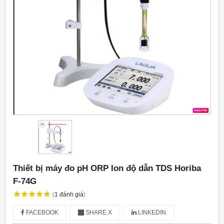
Thiết bị máy đo pH ORP Ion độ dẫn TDS Horiba
F-74G
(
1
đánh giá
)
FACEBOOK
SHARE X
LINKEDIN