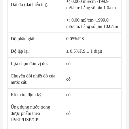
+) 0.000 mS/cm~199.9
Dải đo (dải hiển thị):
mS/cm: hằng số pin 1.0/cm
+) 0.00 mS/cm~1999.0
mS/cm: hằng số pin 10.0/cm
Độ phân giải:
0.05%F.S.
Độ lặp lại:
± 0.5%F.S.± 1 digit
Lựa chọn đơn vị đo:
có
Chuyển đổi nhiệt độ của
có
nước cất:
Kiểm tra định kỳ:
có
Ứng dụng nước trong
dược phẩm theo
có
JP/EP/USP/CP: