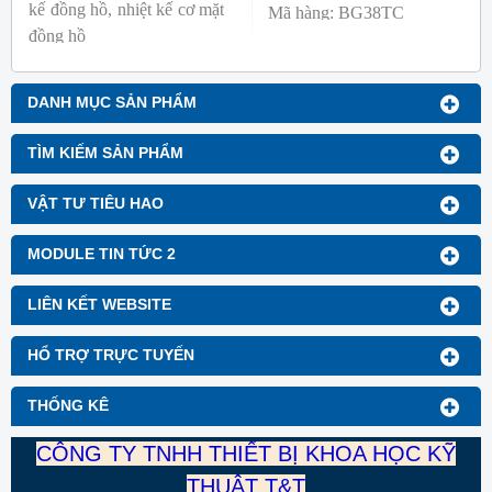
kế đồng hồ, nhiệt kế cơ mặt
Mã hàng: BG38TC
đồng hồ
Thương hiệu: Blue Gizmo
Mã hàng: BG-GA-1
Thương hiệu: Blue Gizmo
DANH MỤC SẢN PHẨM
TÌM KIẾM SẢN PHẨM
VẬT TƯ TIÊU HAO
MODULE TIN TỨC 2
LIÊN KẾT WEBSITE
HỔ TRỢ TRỰC TUYẾN
THỐNG KÊ
CÔNG TY TNHH THIẾT BỊ KHOA HỌC KỸ
THUẬT T&T