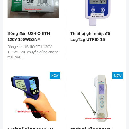
Bóng đèn USHIO ETH
Thiết bị ghi nhiệt độ
120V-150WGSNF
LogTag UTRID-16
Bóng đèn USHIO ETH 120V-
150WGSNF chuyên dùng cho so
màu vải,...
NEW
NEW