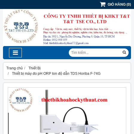
GIỎ HÀNG
(
0
)
Trang chủ
Thiết Bị
Thiết bị máy đo pH ORP Ion độ dẫn TDS Horiba F-74G