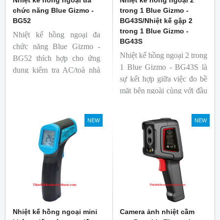
Nhiệt kế hồng ngoại đa
Nhiệt kế hồng ngoại 2
chức năng Blue Gizmo -
trong 1 Blue Gizmo -
BG52
BG43S/Nhiệt kế gập 2
trong 1 Blue Gizmo -
Nhiệt kế hồng ngoại đa
BG43S
chức năng Blue Gizmo -
Nhiệt kế hồng ngoại 2 trong
BG52 thích hợp cho ứng
1 Blue Gizmo - BG43S là
dụng kiểm tra AC/toà nhà
sự kết hợp giữa việc đo bề
xem có bị nhiệt cầu, bộ lưu
mặt bên ngoài cùng với đầu
điện nhiệt và gây ra nhiệt
dò để đo lõi bên trong.
hao phí.
Nhiệt kế thích hợp cho
NEW
NEW
ngành công nghiệp thực
phẩm.
Nhiệt kế hồng ngoại mini
Camera ảnh nhiệt cầm