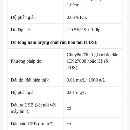
1.0/cm
Độ phân giải:
0.05% F.S.
Độ lặp lại:
± 0.5%F.S.± 1 digit
Đo tổng hàm lượng chất rắn hòa tan (TDS):
Chuyển đổi từ giá trị độ dẫn
Phương pháp đo:
(EN27888 hoặc Hệ số
TDS)
Dải đo (dải hiển thị):
0.01 mg/L~1000 g/L
Độ phân giải:
0.01 mg/L
Đầu ra USB (kết nối với
có
máy tính):
Đầu vào USB (lưu trữ):
có