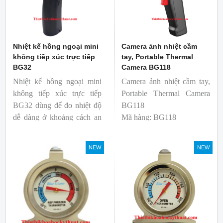
Nhiệt kế hồng ngoại mini
Camera ảnh nhiệt cầm
không tiếp xúc trực tiếp
tay, Portable Thermal
BG32
Camera BG118
Nhiệt kế hồng ngoại mini
Camera ảnh nhiệt cầm tay,
không tiếp xúc trực tiếp
Portable Thermal Camera
BG32 dùng để đo nhiệt độ
BG118
dễ dàng ở khoảng cách an
Mã hàng: BG118
toàn. Kích thước nhỏ gọn,
Thương hiệu: Blue Gizmo
độ phát xạ nhanh và cố
NEW
NEW
định giúp người mới bắt
đầu sử dụng dễ dàng.