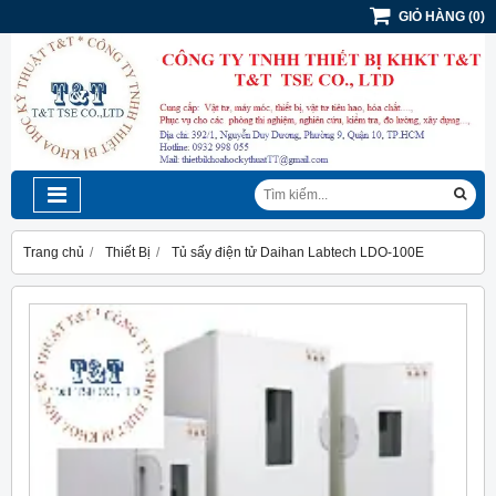
GIỎ HÀNG
(
0
)
Trang chủ
Thiết Bị
Tủ sấy điện tử Daihan Labtech LDO-100E