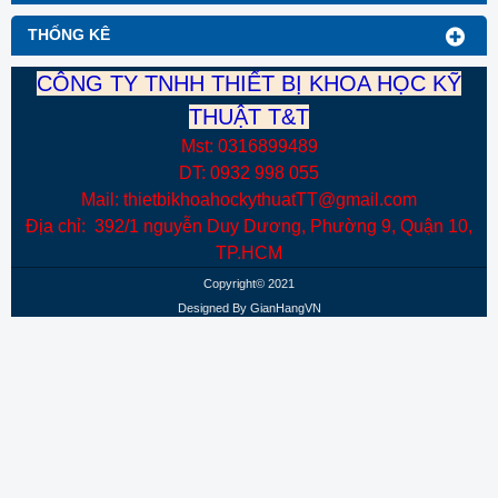
THỐNG KÊ
CÔNG TY TNHH THIẾT BỊ KHOA HỌC KỸ
THUẬT T&T
Mst: 0316899489
DT: 0932 998 055
Mail: thietbikhoahockythuatTT@gmail.com
Địa chỉ: 392/1 nguyễn Duy Dương, Phường 9, Quận 10,
TP.HCM
Copyright© 2021
Designed By
GianHangVN