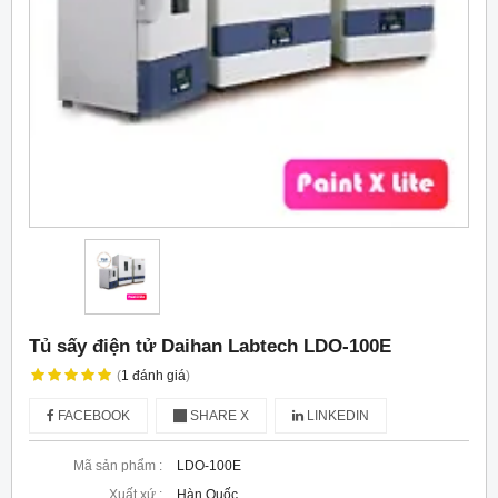
Tủ sấy điện tử Daihan Labtech LDO-100E
(
1
đánh giá
)
FACEBOOK
SHARE X
LINKEDIN
Mã sản phẩm :
LDO-100E
Xuất xứ :
Hàn Quốc