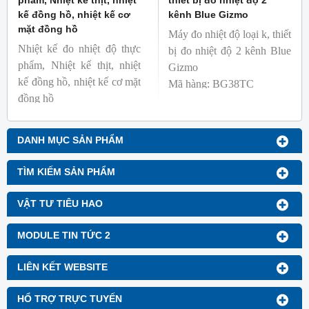
phẩm, Nhiệt kế thịt, nhiệt
thiết bị đo nhiệt độ 2
kế đồng hồ, nhiệt kế cơ
kênh Blue Gizmo
mặt đồng hồ
Máy đo nhiệt độ loại k, thiết
Nhiệt kế đo nhiệt độ thực
bị đo nhiệt độ 2 kênh Blue
phẩm, Nhiệt kế thịt, nhiệt
Gizmo
kế đồng hồ, nhiệt kế cơ mặt
Mã hàng: BG38TC
đồng hồ
Thương hiệu: Blue Gizmo
Mã hàng: BG-GA-1
Thương hiệu: Blue Gizmo
DANH MỤC SẢN PHẨM
TÌM KIẾM SẢN PHẨM
VẬT TƯ TIÊU HAO
MODULE TIN TỨC 2
LIÊN KẾT WEBSITE
HỔ TRỢ TRỰC TUYẾN