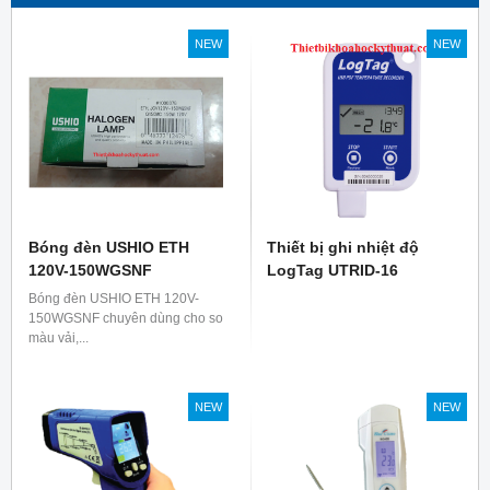
NEW
NEW
Bóng đèn USHIO ETH
Thiết bị ghi nhiệt độ
120V-150WGSNF
LogTag UTRID-16
Bóng đèn USHIO ETH 120V-
150WGSNF chuyên dùng cho so
màu vải,...
NEW
NEW