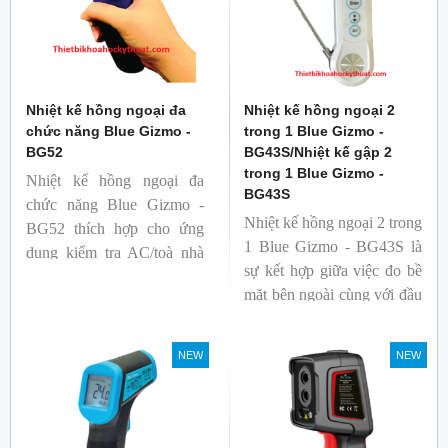
Nhiệt kế hồng ngoại đa
Nhiệt kế hồng ngoại 2
chức năng Blue Gizmo -
trong 1 Blue Gizmo -
BG52
BG43S/Nhiệt kế gập 2
trong 1 Blue Gizmo -
Nhiệt kế hồng ngoại đa
BG43S
chức năng Blue Gizmo -
Nhiệt kế hồng ngoại 2 trong
BG52 thích hợp cho ứng
1 Blue Gizmo - BG43S là
dụng kiểm tra AC/toà nhà
sự kết hợp giữa việc đo bề
xem có bị nhiệt cầu, bộ lưu
mặt bên ngoài cùng với đầu
điện nhiệt và gây ra nhiệt
dò để đo lõi bên trong.
hao phí.
Nhiệt kế thích hợp cho
NEW
NEW
ngành công nghiệp thực
phẩm.