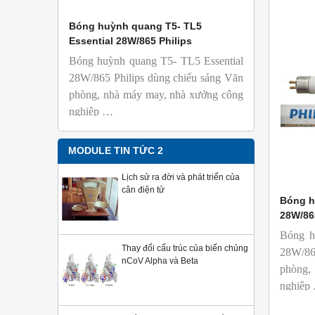
 Isolab
Bóng huỳnh quang T5- TL5
Bóng đèn 
Essential 28W/865 Philips
18W/965 T8
Bóng huỳnh quang T5- TL5 Essential
TL-D 9
phỏng t
28W/865 Philips dùng chiếu sáng Văn
nhiên
phòng, nhà máy may, nhà xưởng công
Với độ 
nghiệp …
sử dụng
Sản phẩ
Philips,
MODULE TIN TỨC 2
Lịch sử ra đời và phát triển của
cân điện tử
Bóng h
28W/86
Bóng h
Thay đổi cấu trúc của biến chủng
28W/86
nCoV Alpha và Beta
phòng,
nghiệp