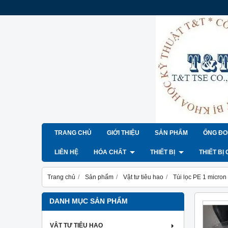
TRANG CHỦ
GIỚI THIỆU
SẢN PHẨM
ỐNG ĐO
LIÊN HỆ
HÓA CHẤT
THIẾT BỊ
THIẾT BỊ
Trang chủ
Sản phẩm
Vật tư tiêu hao
Túi lọc PE 1 micron 
DANH MỤC SẢN PHẨM
VẬT TƯ TIÊU HAO