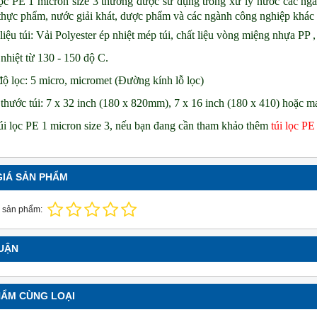
ọc PE 1 micron size 3 thường được sử dụng trong xử lý nước các ngà
thực phẩm, nước giải khát, dược phẩm và các ngành công nghiệp khác
liệu túi: Vải Polyester ép nhiệt mép túi, chất liệu vòng miệng nhựa PP ,
nhiệt từ 130 - 150 độ C.
ộ lọc: 5 micro, micromet (Đường kính lỗ lọc)
thước túi: 7 x 32 inch (180 x 820mm), 7 x 16 inch (180 x 410) hoặc m
túi lọc PE 1 micron size 3, nếu bạn đang cần tham khảo thêm
túi lọc PE
NEW
NE
GIÁ SẢN PHẨM
 sản phẩm:
LUẬN
HẨM CÙNG LOẠI