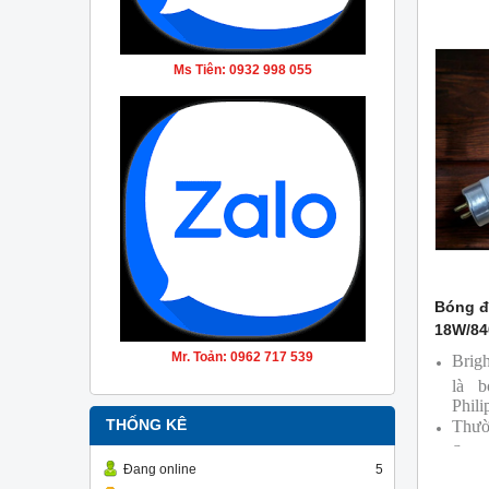
Ms Tiên: 0932 998 055
Bóng đ
18W/84
Mr. Toản: 0962 717 539
Brig
là 
Phili
THỐNG KÊ
Thườ
Supe
Đang online
5
Bóng