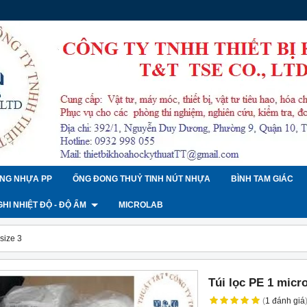
NG NHỰA PP
ỐNG ĐONG THUỶ TINH NÚT NHỰA
BÌNH TAM GIÁC
 GHI NHIỆT ĐỘ - ĐỘ ẨM
MICROLAB
size 3
Túi lọc PE 1 micro
(
1
đánh giá