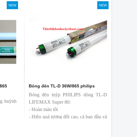
Philips, xuất xứ Ba lan
NEW
NEW
/865
Bóng đèn TL-D 36W/865 philips
Bóng đèn tuýp PHILIPS dòng TL-D
ng huỳnh
LIFEMAX Super 80:
- Hoàn màu tốt
- Hiệu quả tương đối cao, cả ban đầu và
trong suốt tuổi thọ của bóng đèn, với
khả năng duy trì quang thông cao