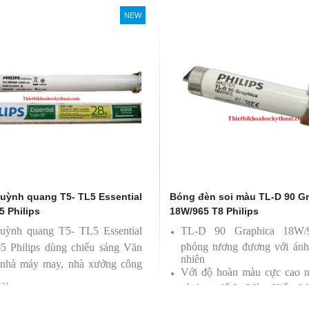
NEW
soi màu TL-D 90 Graphica
Bóng đèn soi màu TL-D 90 Graphic
 Philips
18W/950 T8 Philips
0 Graphica 18W/965 mô
TL-D 90 Graphica 18W/950 m
ương đương với ánh sáng tự
phỏng tương đương với ánh sáng t
nhiên
hoàn màu cực cao nên được
Với độ hoàn màu cực cao nên đượ
 để So Màu, Kiểm Màu
sử dụng để So Màu, Kiểm Màu
m được sản xuất bởi hãng
Sản phẩm được sản xuất bởi hãn
 xuất xứ Ba lan
Philips, xuất xứ Ba lan
uỳnh quang T5- TL5 Essential
Bóng đèn soi màu TL-D 90 G
5 Philips
18W/965 T8 Philips
uỳnh quang T5- TL5 Essential
TL-D 90 Graphica 18W
phỏng tương đương với ánh
5 Philips dùng chiếu sáng Văn
nhiên
 nhà máy may, nhà xưởng công
Với độ hoàn màu cực cao 
 …
sử dụng để So Màu, Kiểm M
Sản phẩm được sản xuất b