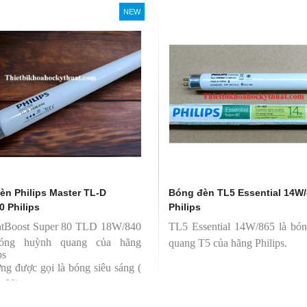
Philips, xuất xứ Ba lan
NEW
èn Philips Master TL-D
Bóng đèn TL5 Essential 14W
0 Philips
Philips
htBoost Super 80 TLD 18W/840
TL5 Essential 14W/865 là bó
bóng huỳnh quang của hãng
quang T5 của hãng Philips.
ps
ng được gọi là bóng siêu sáng (
r 80)
 có độ hoàn màu cao(Ra80)