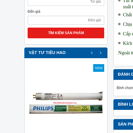
Túi l
xuất 
Đến giá
Chất 
Chịu 
TÌM KIẾM SẢN PHẨM
Cấp đ
Kích 
‹
›
​Ngoài 
VẬT TƯ TIÊU HAO
NEW
NEW
ĐÁNH 
Bình chọn
BÌNH 
SẢN P