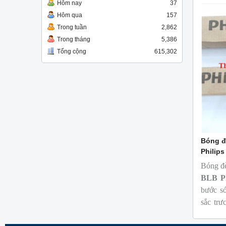
Hôm nay
37
cùng
Hôm qua
157
Trong tuần
2,862
Trong tháng
5,386
Tổng cộng
615,302
Bóng đ
Philips
Bóng đ
BLB
P
bước s
sắc trự
phát hi