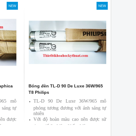
Philips, xuất xứ Ba lan
NEW
NEW
aphica
Bóng đèn TL-D 90 De Luxe 36W/965
T8 Philips
/965 mô
TL-D 90 De Luxe 36W/965 mô
 sáng tự
phỏng tương đương với ánh sáng tự
nhiên
nên được
Với độ hoàn màu cao nên được sử
àu
dụng để So Màu, Kiểm Màu
ởi hãng
Sản phẩm được sản xuất bởi hãng