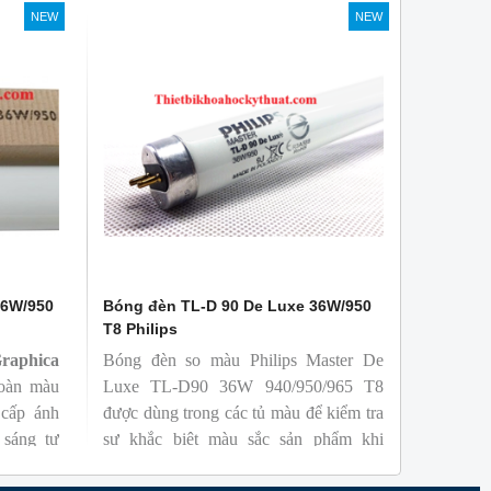
- Tạo ra từ màu trắng ấm đến ánh sáng
NEW
NEW
ban ngày mát mẻ
36W/950
Bóng đèn TL-D 90 De Luxe 36W/950
T8 Philips
aphica
Bóng đèn so màu Philips Master De
oàn màu
Luxe TL-D90 36W 940/950/965 T8
cấp ánh
được dùng trong các tủ màu để kiểm tra
 sáng tự
sự khắc biệt màu sắc sản phẩm khi
 một cách
chiếu các nguồn sáng khác nhau, với