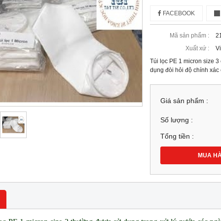
FACEBOOK
Mã sản phẩm :
2
Xuất xứ :
V
Túi lọc PE 1 micron size 3
dụng đòi hỏi độ chính xác 
Giá sản phẩm :
Số lượng :
Tổng tiền :
MUA H