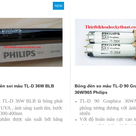
Philips, xuất xứ Ba lan
NEW
èn soi màu TL-D 36W BLB
Bóng đèn so màu TL-D 90 Gr
36W/965 Philips
 TL-D 36W BLB là bóng phát
TL-D 90 Graphica 36W
a UVA , ánh sáng xanh tím, bước
phỏng tương đương với ánh
 300-400nm
nhiên
phẩm được sản xuất bởi hãng
Với độ hoàn màu cực cao 
ps
sử dụng để So Màu, Kiểm M
Sản phẩm được sản xuất b