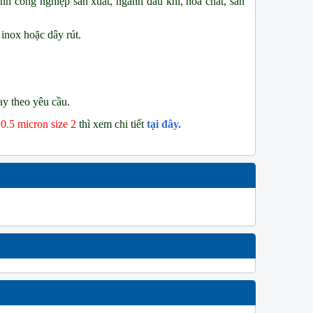
nh công nghiệp sản xuất, ngành dầu khí, hóa chất, sản
 inox hoặc dây rút.
ay theo yêu cầu.
 0.5 micron size 2
thì xem chi tiết
tại đây.
W
NEW