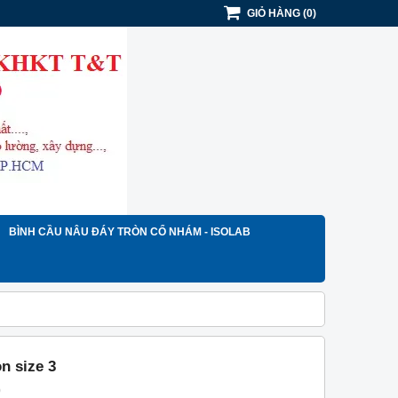
GIỎ HÀNG
(
0
)
BÌNH CẦU NÂU ĐÁY TRÒN CỔ NHÁM - ISOLAB
n size 3
)