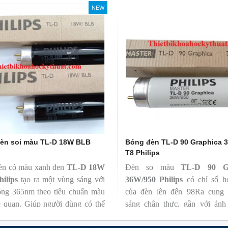
 quang thông lớn(1350lm)
NEW
èn soi màu TL-D 18W BLB
Bóng đèn TL-D 90 Graphica 
T8 Philips
èn có màu xanh đen
TL-D 18W
Đèn so màu
TL-D 90 Gr
hilips
tạo ra một vùng sáng với
36W/950 Philips
có chỉ số h
óng 365nm theo tiêu chuẩn màu
của đèn lên đến 98Ra cung 
c quan. Giúp người dùng có thể
sáng chân thực, gần với ánh
ện và đánh giá các chất phát sáng
nhiên giúp các sự vật hiện lên