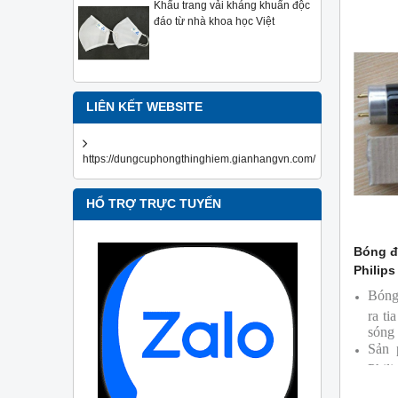
Khẩu trang vải kháng khuẩn độc
đáo từ nhà khoa học Việt
LIÊN KẾT WEBSITE
https://dungcuphongthinghiem.gianhangvn.com/
HỔ TRỢ TRỰC TUYẾN
Bóng đ
Philips
Bóng
ra ti
sóng
Sản 
Phili