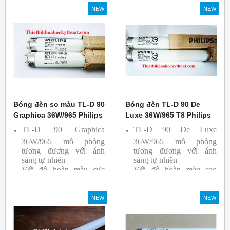
So Màu, Kiểm Màu
NEW
NEW
Sản phẩm được sản xuất
bởi hãng Philips, xuất xứ
Ba lan
Bóng đèn so màu TL-D 90
Bóng đèn TL-D 90 De
Graphica 36W/965 Philips
Luxe 36W/965 T8 Philips
TL-D 90 Graphica
TL-D 90 De Luxe
36W/965 mô phỏng
36W/965 mô phỏng
tương đương với ánh
tương đương với ánh
sáng tự nhiên
sáng tự nhiên
Với độ hoàn màu cực
Với độ hoàn màu cao
cao nên được sử dụng để
nên được sử dụng để So
So Màu, Kiểm Màu
Màu, Kiểm Màu
NEW
NEW
Sản phẩm được sản xuất
Sản phẩm được sản xuất
bởi hãng Philips, xuất xứ
bởi hãng Philips, xuất xứ
Ba lan
Ba lan