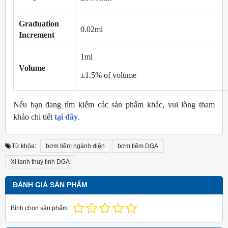
Graduation
0.02ml
Increment
1ml
Volume
±1.5% of volume
Nếu bạn đang tìm kiếm các sản phẩm khác, vui lòng tham
khảo chi tiết
tại đây
.
Từ khóa:
bơm tiêm ngành điện
bơm tiêm DGA
Xi lanh thuỷ tinh DGA
ĐÁNH GIÁ SẢN PHẨM
Bình chọn sản phẩm: