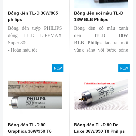
Bóng đèn TL-D 36W/865
Bóng đèn soi màu TL-D
philips
18W BLB Philips
Bóng đèn tuýp PHILIPS
Bóng đèn có màu xanh
dòng TL-D LIFEMAX
đen
TL-D 18W
Super 80:
BLB
Philips
tạo ra một
- Hoàn màu tốt
vùng sáng với bước sóng
- Hiệu quả tương đối cao,
365nm theo tiêu chuẩn màu
cả ban đầu và trong suốt
sắc trực quan. Giúp người
NEW
NEW
tuổi thọ của bóng đèn, với
dùng có thể phát hiện và
khả năng duy trì quang
đánh giá các chất phát sáng
thông cao
và keo trong sản phẩm.
- Tạo ra từ màu trắng ấm
đến ánh sáng ban ngày mát
mẻ
Bóng đèn TL-D 90
Bóng đèn TL-D 90 De
Graphica 36W/950 T8
Luxe 36W/950 T8 Philips