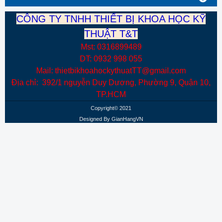
CÔNG TY TNHH THIẾT BỊ KHOA HỌC KỸ
THUẬT T&T
Mst: 0316899489
DT: 0932 998 055
Mail: thietbikhoahockythuatTT@gmail.com
Địa chỉ: 392/1 nguyễn Duy Dương, Phường 9, Quận 10,
TP.HCM
Copyright© 2021
Designed By
GianHangVN