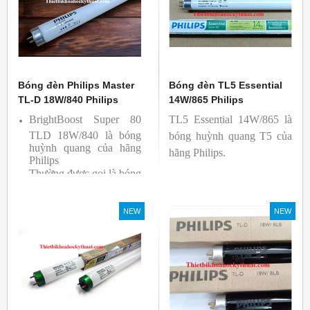
Bóng đèn Philips Master
Bóng đèn TL5 Essential
TL-D 18W/840 Philips
14W/865 Philips
BrightBoost Super 80
TL5 Essential 14W/865 là
TLD 18W/840 là bóng
bóng huỳnh quang T5 của
huỳnh quang của hãng
hãng Philips.
Philips
Thường được gọi là bóng
siêu sáng ( Super 80)
Bóng có độ hoàn màu
NEW
NEW
cao(Ra80) cùng quang
thông lớn(1350lm)