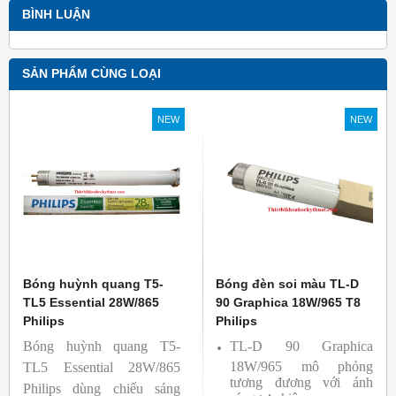
BÌNH LUẬN
SẢN PHẨM CÙNG LOẠI
NEW
NEW
Bóng huỳnh quang T5-
Bóng đèn soi màu TL-D
TL5 Essential 28W/865
90 Graphica 18W/965 T8
Philips
Philips
Bóng huỳnh quang T5-
TL-D 90 Graphica
18W/965 mô phỏng
TL5 Essential 28W/865
tương đương với ánh
Philips dùng chiếu sáng