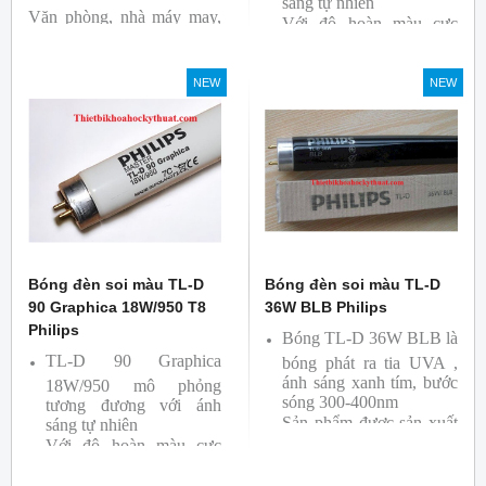
sáng tự nhiên
Văn phòng, nhà máy may,
Với độ hoàn màu cực
nhà xưởng công nghiệp …
cao nên được sử dụng để
So Màu, Kiểm Màu
NEW
NEW
Sản phẩm được sản xuất
bởi hãng Philips, xuất xứ
Ba lan
Bóng đèn soi màu TL-D
Bóng đèn soi màu TL-D
90 Graphica 18W/950 T8
36W BLB Philips
Philips
Bóng TL-D 36W BLB là
TL-D 90 Graphica
bóng phát ra tia UVA ,
ánh sáng xanh tím, bước
18W/950 mô phỏng
sóng 300-400nm
tương đương với ánh
Sản phẩm được sản xuất
sáng tự nhiên
Với độ hoàn màu cực
bởi hãng Philips
cao nên được sử dụng để