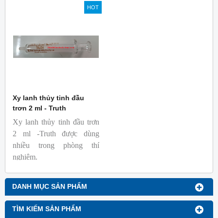
tin cậy. Bơm tiêm phù hợp
HOT
cho các phòng thí nghiệm
khó tính nhất.
Thương hiệu Truth là
thương hiệu bơm tiêm thủy
tinh uy tín, có thương hiệu
toàn cầu, có mặt ở hơn 100
quốc gia.
T&T là nhà phân phối bơm
Xy lanh thủy tinh đầu
tiêm thủy tinh thương hiệu
trơn 2 ml - Truth
Truth của hãng Top Syring
Xy lanh thủy tinh đầu trơn
tại Việt Nam.
2 ml -Truth được dùng
nhiều trong phòng thí
nghiệm.
DANH MỤC SẢN PHẨM
TÌM KIẾM SẢN PHẨM