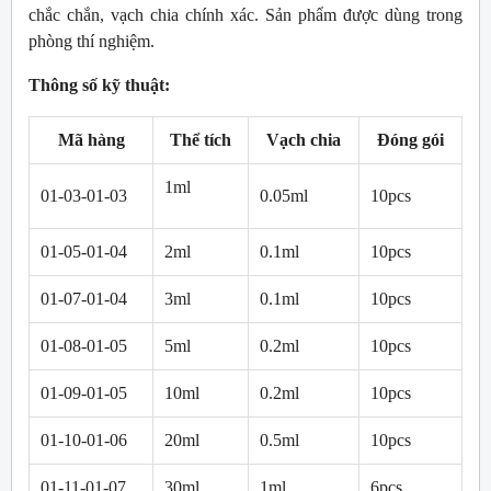
chắc chắn, vạch chia chính xác. Sản phẩm được dùng trong
phòng thí nghiệm.
Thông số kỹ thuật:
Mã hàng
Thể tích
Vạch chia
Đóng gói
1ml
01-03-01-03
0.05ml
10pcs
01-05-01-04
2ml
0.1ml
10pcs
01-07-01-04
3ml
0.1ml
10pcs
01-08-01-05
5ml
0.2ml
10pcs
01-09-01-05
10ml
0.2ml
10pcs
01-10-01-06
20ml
0.5ml
10pcs
01-11-01-07
30ml
1ml
6pcs