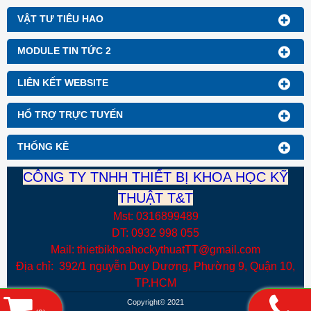
VẬT TƯ TIÊU HAO
MODULE TIN TỨC 2
LIÊN KẾT WEBSITE
HỔ TRỢ TRỰC TUYẾN
THỐNG KÊ
CÔNG TY TNHH THIẾT BỊ KHOA HỌC KỸ
THUẬT T&T
Mst: 0316899489
DT: 0932 998 055
Mail: thietbikhoahockythuatTT@gmail.com
Địa chỉ: 392/1 nguyễn Duy Dương, Phường 9, Quận 10,
TP.HCM
Copyright© 2021