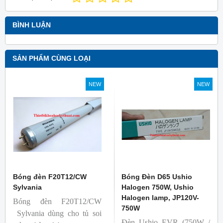
BÌNH LUẬN
SẢN PHẨM CÙNG LOẠI
NEW
NEW
Bóng đèn F20T12/CW
Bóng Đèn D65 Ushio
Sylvania
Halogen 750W, Ushio
Halogen lamp, JP120V-
Bóng đèn F20T12/CW
750W
Sylvania dùng cho tủ soi
Đèn Ushio EVR (750W /