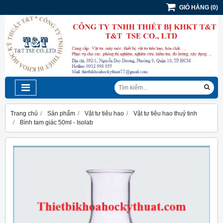
GIỎ HÀNG
(
0
)
Trang chủ
Sản phẩm
Vật tư tiêu hao
Vật tư tiêu hao thuỷ tinh
Bình tam giác 50ml - Isolab