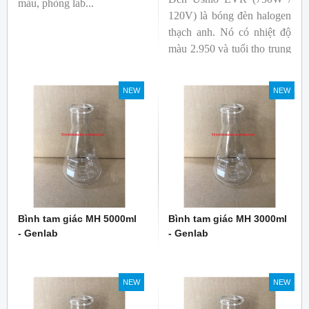
màu, phòng lab...
120V) là bóng đèn halogen
thạch anh. Nó có nhiệt độ
màu 2.950 và tuổi thọ trung
bình 2.000 giờ. Công suất ít
nhất 750W.
NEW
NEW
Bình tam giác MH 5000ml
Bình tam giác MH 3000ml
- Genlab
- Genlab
NEW
NEW