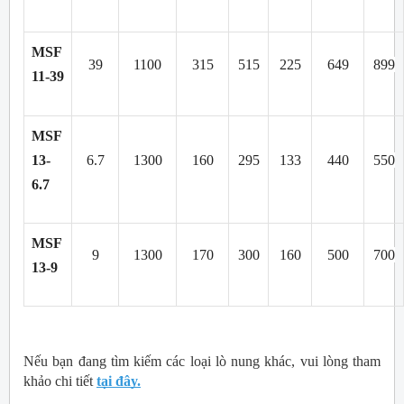
MSF 
39
1100
315
515
225
649
899
11-39
MSF 
13-
6.7
1300
160
295
133
440
550
6.7
MSF 
9
1300
170
300
160
500
700
13-9
Nếu bạn đang tìm kiếm các loại lò nung khác, vui lòng tham 
khảo chi tiết 
tại đây.