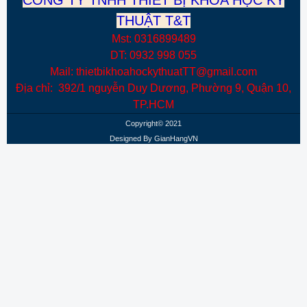
CÔNG TY TNHH THIẾT BỊ KHOA HỌC KỸ
THUẬT T&T
Mst: 0316899489
DT: 0932 998 055
Mail: thietbikhoahockythuatTT@gmail.com
Địa chỉ: 392/1 nguyễn Duy Dương, Phường 9, Quận 10,
TP.HCM
Copyright© 2021
Designed By
GianHangVN