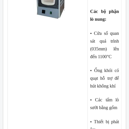
Các bộ phận 
lò nung:
• Cửa sổ quan 
sát quá trình 
(035mm) lên 
đến 1100°C
• Ống khói có 
quạt hỗ trợ để 
hút không khí
• Các tấm lò 
sưởi bằng gốm
• Thiết bị phát 