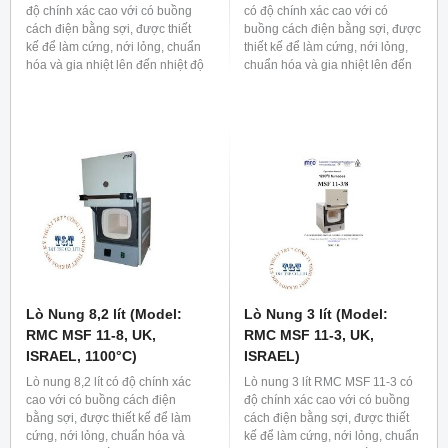
độ chính xác cao với có buồng
có độ chính xác cao với có
cách điện bằng sợi, được thiết
buồng cách điện bằng sợi, được
kế để làm cứng, nới lỏng, chuẩn
thiết kế để làm cứng, nới lỏng,
hóa và gia nhiệt lên đến nhiệt độ
chuẩn hóa và gia nhiệt lên đến
1100°C hoặc 1200°C. Lò nung
nhiệt độ 1100°C. Lò nung bao
bao gồm các tấm lò sưởi bằng
gồm các tấm lò sưởi bằng gốm,
gốm, phù hợp cho các phòng thí
phù hợp cho các phòng thí
nghiệm khoa học, cơ sở giáo
nghiệm khoa học, cơ sở giáo
dục, y học và công nghiệp. Để
dục, y học và công nghiệp. Để
loại bỏ khí hoặc khói thoát ra
loại bỏ khí hoặc khói thoát ra
trong quá trình xử lý nhiệt, có thể
trong quá trình xử lý nhiệt, có thể
lắp thêm lỗ thông gió và hệ
lắp thêm lỗ thông gió và hệ
thống thoát khí trong sản phẩm.
thống thoát khí trong sản phẩm.
Lò Nung 8,2 lít (Model:
Lò Nung 3 lít (Model:
RMC MSF 11-8, UK,
RMC MSF 11-3, UK,
ISRAEL, 1100°C)
ISRAEL)
Lò nung 8,2 lít có độ chính xác
Lò nung 3 lít RMC MSF 11-3 có
cao với có buồng cách điện
độ chính xác cao với có buồng
bằng sợi, được thiết kế để làm
cách điện bằng sợi, được thiết
cứng, nới lỏng, chuẩn hóa và
kế để làm cứng, nới lỏng, chuẩn