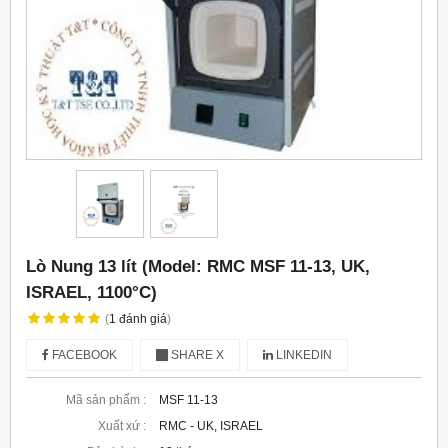
Lò Nung 13 lít (Model: RMC MSF 11-13, UK,
ISRAEL, 1100°C)
(
1
đánh giá
)
FACEBOOK
SHARE X
LINKEDIN
Mã sản phẩm :
MSF 11-13
Xuất xứ :
RMC - UK, ISRAEL