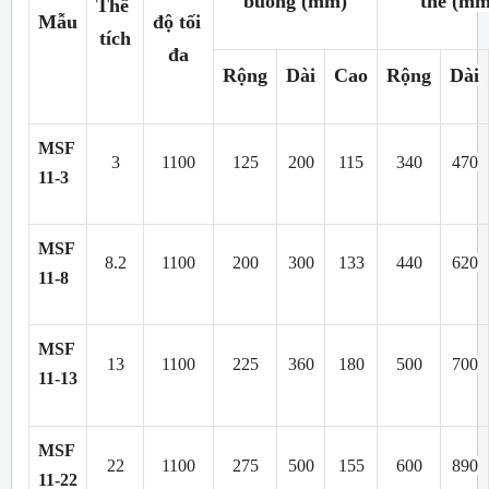
buồng (mm)
thể (mm
Thể 
Mẫu
độ tối 
tích
đa
Rộng
Dài
Cao
Rộng
Dài
MSF 
3
1100
125
200
115
340
470
11-3
MSF 
8.2
1100
200
300
133
440
620
11-8
MSF 
13
1100
225
360
180
500
700
11-13
MSF 
22
1100
275
500
155
600
890
11-22