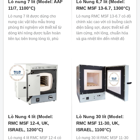
Lò nung 7 lít (Model: AAF
Lò Nung 6,7 lít (Model:
11/7, 1100°C)
RMC MSF 13-6.7, 1300°C)
Lò nung 7 lít được dùng cho
Lò nung RMC MSF 13-6.7 có độ
nung các vật liệu mẫu trong
chính xác cao với có buồng cách
phòng thí nghiệm với thiết kế từ
điện bằng sợi, được thiết kế để
dòng khí nóng được tuần hoàn
làm cứng, nới lỏng, chuẩn hóa
liên tục bên trong lòng lò, phù
và gia nhiệt lên đến nhiệt độ
hợp với các tiêu chuẩn ISO
1100°C hoặc 1300°C. Lò nung
1171:2010, ASTM D3174-
bao gồm các tấm lò sưởi bằng
04:2010 và ASTM D4422.
gốm, phù hợp cho các phòng thí
nghiệm khoa học, cơ sở giáo
dục, y học và công nghiệp. Để
loại bỏ khí hoặc khói thoát ra
trong quá trình xử lý nhiệt, có thể
lắp thêm lỗ thông gió và hệ
thống thoát khí trong sản phẩm.
Lò Nung 4 lít (Model:
Lò Nung 30 lít (Model:
RMC MSF 12-4, UK,
RMC MSF 11-30, UK,
ISRAEL, 1200°C)
ISRAEL, 1100°C)
Lò nung 4 lít RMC MSF 12-4 có
Lò nung 30 lít RMC MSF 11-30