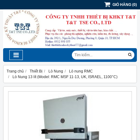
GIỎ HÀNG
(
0
)
Trang chủ
Thiết Bị
Lò Nung
Lò nung RMC
Lò Nung 13 lít (Model: RMC MSF 11-13, UK, ISRAEL, 1100°C)