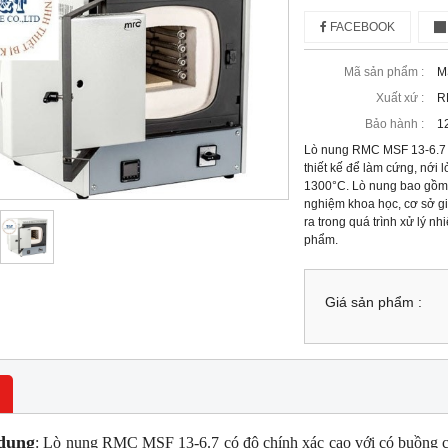
FACEBOOK
Mã sản phẩm :
M
Xuất xứ :
R
Bảo hành :
1
Lò nung RMC MSF 13-6.7 c
thiết kế để làm cứng, nới 
1300°C. Lò nung bao gồm 
nghiệm khoa học, cơ sở giá
ra trong quá trình xử lý nh
phẩm.
Giá sản phẩm :
dụng
: Lò nung RMC MSF 13-6.7 có độ chính xác cao với có buồng các