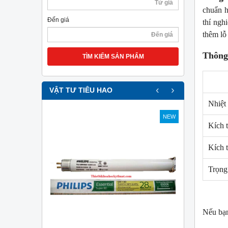
chuẩn h
Đến giá
thí ngh
thêm lỗ
Thông 
TÌM KIẾM SẢN PHẨM
‹
›
VẬT TƯ TIÊU HAO
Nhiệt 
NEW
NEW
Kích 
Kích 
Trọng
Nếu bạn