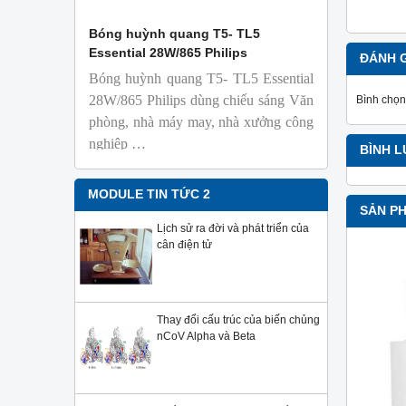
 Isolab
Bóng huỳnh quang T5- TL5
Bóng đèn 
Essential 28W/865 Philips
18W/965 T8
ĐÁNH 
Bóng huỳnh quang T5- TL5 Essential
TL-D 9
phỏng t
28W/865 Philips dùng chiếu sáng Văn
Bình chọn
nhiên
phòng, nhà máy may, nhà xưởng công
Với độ 
nghiệp …
BÌNH 
sử dụng
Sản phẩ
Philips,
MODULE TIN TỨC 2
SẢN P
Lịch sử ra đời và phát triển của
cân điện tử
Thay đổi cấu trúc của biến chủng
nCoV Alpha và Beta