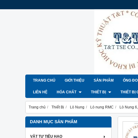
TRANG CHỦ
GIỚI THIỆU
SẢN PHẨM
ỐNG ĐO
LIÊN HỆ
HÓA CHẤT
THIẾT BỊ
THIẾT BỊ
Trang chủ
Thiết Bị
Lò Nung
Lò nung RMC
Lò Nung 6,
DANH MỤC SẢN PHẨM
VẬT TƯ TIÊU HAO