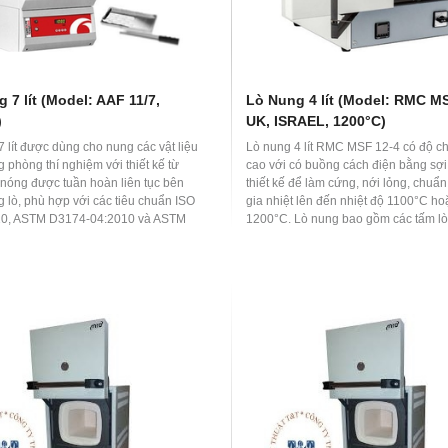
 7 lít (Model: AAF 11/7,
Lò Nung 4 lít (Model: RMC MS
)
UK, ISRAEL, 1200°C)
 lít được dùng cho nung các vật liệu
Lò nung 4 lít RMC MSF 12-4 có độ ch
 phòng thí nghiệm với thiết kế từ
cao với có buồng cách điện bằng sợi
 nóng được tuần hoàn liên tục bên
thiết kế để làm cứng, nới lỏng, chuẩ
g lò, phù hợp với các tiêu chuẩn ISO
gia nhiệt lên đến nhiệt độ 1100°C ho
10, ASTM D3174-04:2010 và ASTM
1200°C. Lò nung bao gồm các tấm lò
bằng gốm, phù hợp cho các phòng t
khoa học, cơ sở giáo dục, y học và c
nghiệp. Để loại bỏ khí hoặc khói thoá
quá trình xử lý nhiệt, có thể lắp thêm 
gió và hệ thống thoát khí trong sản 