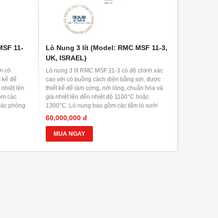
MSF 11-
Lò Nung 3 lít (Model: RMC MSF 11-3,
UK, ISRAEL)
ới có
Lò nung 3 lít RMC MSF 11-3 có độ chính xác
t kế để
cao với có buồng cách điện bằng sợi, được
 nhiệt lên
thiết kế để làm cứng, nới lỏng, chuẩn hóa và
ồm các
gia nhiệt lên đến nhiệt độ 1100°C hoặc
các phòng
1300°C. Lò nung bao gồm các tấm lò sưởi
 y học và
bằng gốm, phù hợp cho các phòng thí nghiệm
60,000,000 đ
 thoát ra
khoa học, cơ sở giáo dục, y học và công
 thêm lỗ
nghiệp. Để loại bỏ khí hoặc khói thoát ra trong
MUA NGAY
 sản
quá trình xử lý nhiệt, có thể lắp thêm lỗ thông
gió và hệ thống thoát khí trong sản phẩm.