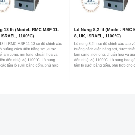
g 13 lít (Model: RMC MSF 11-
Lò Nung 8,2 lít (Model: RMC 
 ISRAEL, 1100°C)
8, UK, ISRAEL, 1100°C)
13 lít RMC MSF 11-13 có độ chính xác
Lò nung 8,2 lít có độ chính xác cao v
có buồng cách điện bằng sợi, được
buồng cách điện bằng sợi, được thiế
để làm cứng, nới lỏng, chuẩn hóa và
làm cứng, nới lỏng, chuẩn hóa và gia
 lên đến nhiệt độ 1100°C. Lò nung
đến nhiệt độ 1100°C. Lò nung bao g
các tấm lò sưởi bằng gốm, phù hợp
tấm lò sưởi bằng gốm, phù hợp cho 
phòng thí nghiệm khoa học, cơ sở
thí nghiệm khoa học, cơ sở giáo dục,
 y học và công nghiệp. Đồng thời lò
công nghiệp. Để loại bỏ khí hoặc khói
 loại bỏ khí hoặc khói thoát ra trong
trong quá trình xử lý nhiệt, có thể lắp
 xử lý nhiệt, có thể lắp thêm lỗ thông
thông gió và hệ thống thoát khí trong
 thống thoát khí trong sản phẩm.
phẩm.