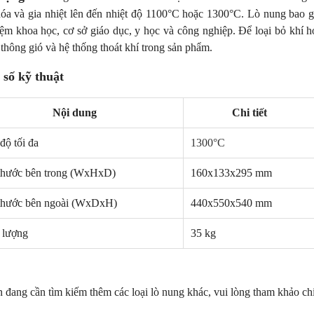
óa và gia nhiệt lên đến nhiệt độ 1100°C hoặc 1300°C. Lò nung bao 
iệm khoa học, cơ sở giáo dục, y học và công nghiệp. Để loại bỏ khí hoặ
 thông gió và hệ thống thoát khí trong sản phẩm.
số kỹ thuật
Nội dung
Chi tiết
độ tối đa
1300°C
NEW
NE
thước bên trong (WxHxD)
160x133x295 mm
thước bên ngoài (WxDxH)
440x550x540 mm
 lượng
35 kg
 đang cần tìm kiếm thêm các loại lò nung khác, vui lòng tham khảo chi