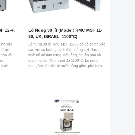
F 12-4,
Lò Nung 30 lít (Model: RMC MSF 11-
30, UK, ISRAEL, 1100°C)
ính xác
Lò nung 30 lít RMC MSF 11-30 có độ chính xác
, được
cao với có buồng cách điện bằng sợi, được
n hóa và
thiết kế để làm cứng, nới lỏng, chuẩn hóa và
ặc
gia nhiệt lên đến nhiệt độ 1100°C. Lò nung
 sưởi
bao gồm các tấm lò sưởi bằng gốm, phù hợp
hí nghiệm
cho các phòng thí nghiệm khoa học, cơ sở
ông
giáo dục, y học và công nghiệp. Để loại bỏ khí
t ra trong
hoặc khói thoát ra trong quá trình xử lý nhiệt,
lỗ thông
có thể lắp thêm lỗ thông gió và hệ thống thoát
phẩm.
khí trong sản phẩm.