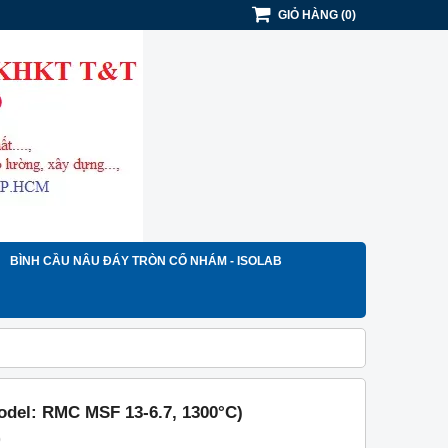
GIỎ HÀNG
(
0
)
BÌNH CẦU NÂU ĐÁY TRÒN CỔ NHÁM - ISOLAB
Model: RMC MSF 13-6.7, 1300°C)
)