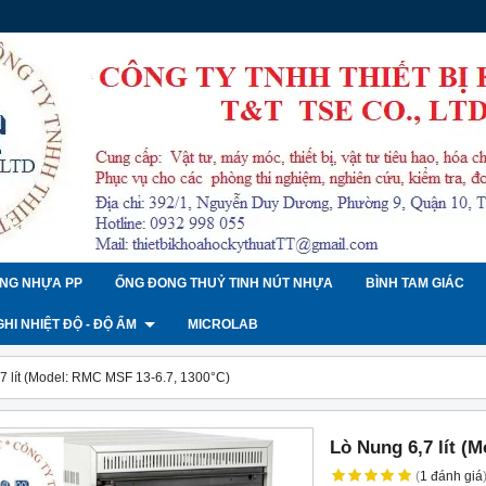
NG NHỰA PP
ỐNG ĐONG THUỶ TINH NÚT NHỰA
BÌNH TAM GIÁC
 GHI NHIỆT ĐỘ - ĐỘ ẨM
MICROLAB
7 lít (Model: RMC MSF 13-6.7, 1300°C)
Lò Nung 6,7 lít (
(
1
đánh giá