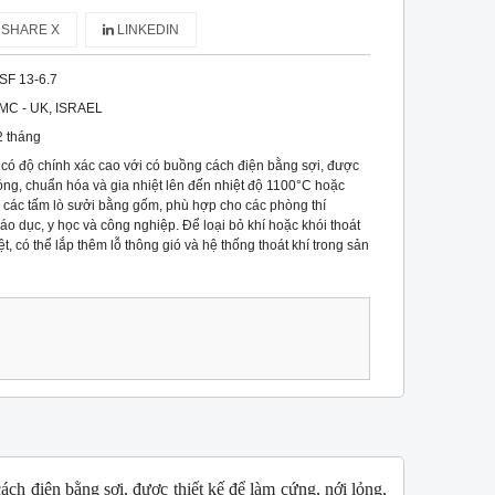
SHARE X
LINKEDIN
SF 13-6.7
MC - UK, ISRAEL
2 tháng
ó độ chính xác cao với có buồng cách điện bằng sợi, được
lỏng, chuẩn hóa và gia nhiệt lên đến nhiệt độ 1100°C hoặc
các tấm lò sưởi bằng gốm, phù hợp cho các phòng thí
o dục, y học và công nghiệp. Để loại bỏ khí hoặc khói thoát
iệt, có thể lắp thêm lỗ thông gió và hệ thống thoát khí trong sản
h điện bằng sợi, được thiết kế để làm cứng, nới lỏng,