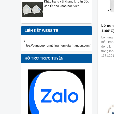
Khẩu trang vải kháng khuẩn độc
đáo từ nhà khoa học Việt
Lò nung
1100°C
LIÊN KẾT WEBSITE
Lò nung 7
mẫu trong
https://dungcuphongthinghiem.gianhangvn.com/
dòng khí
trong lòn
1171:20
HỔ TRỢ TRỰC TUYẾN
D4422.