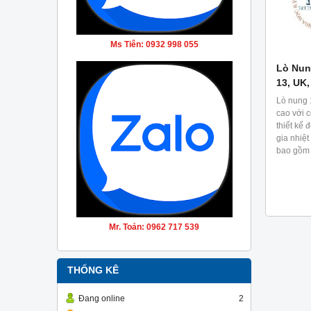
Ms Tiên: 0932 998 055
Lò Nun
13, UK,
Lò nung 
cao với 
thiết kế 
gia nhiệt
bao gồm 
cho các 
giáo dục,
nung giúp
quá trình
gió và hệ
Mr. Toản: 0962 717 539
THỐNG KÊ
Đang online
2