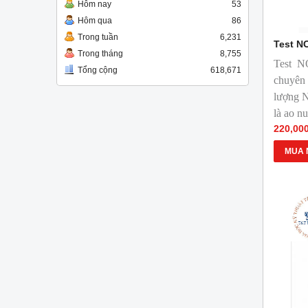
Hôm nay
53
Hôm qua
86
Trong tuần
6,231
Test N
Trong tháng
8,755
Test 
Tổng cộng
618,671
chuyên
lượng 
là ao n
220,00
MUA 