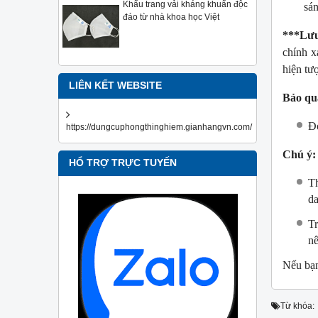
Khẩu trang vải kháng khuẩn độc
sán
đáo từ nhà khoa học Việt
***
Lưu
chính xa
hiện tư
LIÊN KẾT WEBSITE
Bảo qu
Đó
https://dungcuphongthinghiem.gianhangvn.com/
Chú ý:
HỔ TRỢ TRỰC TUYẾN
Th
da
Tr
nê
Nếu bạn
Từ khóa: