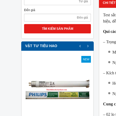
CHI TIẾT
Đến giá
Test sắ
hiệu, dễ
TÌM KIẾM SẢN PHẨM
Qui cá
– Trọng
‹
›
VẬT TƯ TIÊU HAO
Mỗ
NEW
NEW
Ng
– Kích 
Hộ
Ng
Cung c
– 02 lọ 