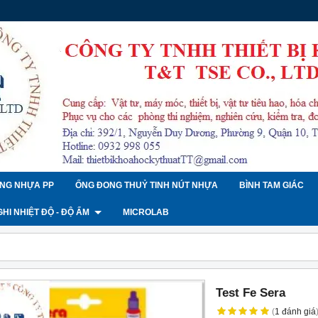
NG NHỰA PP
ỐNG ĐONG THUỶ TINH NÚT NHỰA
BÌNH TAM GIÁC
 GHI NHIỆT ĐỘ - ĐỘ ẨM
MICROLAB
Test Fe Sera
(
1
đánh giá