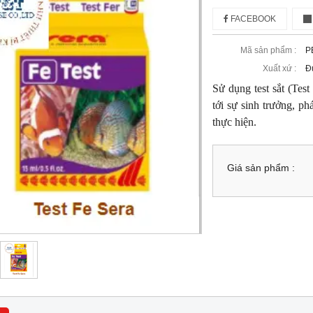
FACEBOOK
Mã sản phẩm :
P
Xuất xứ :
Đ
Sử dụng test sắt (Tes
tới sự sinh trưởng, p
thực hiện.
Giá sản phẩm :