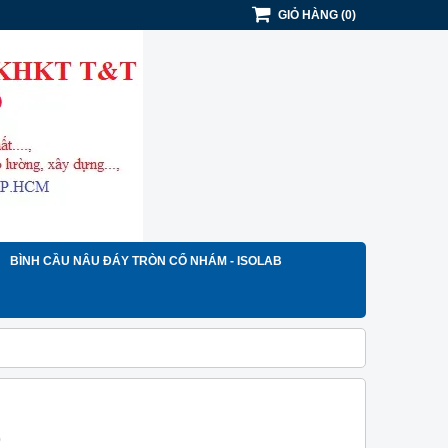
GIỎ HÀNG
(
0
)
BÌNH CẦU NÂU ĐÁY TRÒN CỔ NHÁM - ISOLAB
)