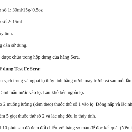
 số 1: 30ml/15g/ 0.5oz
soi màu TL-D 90 Graphica
Bóng đèn soi màu TL-D 90 Graphic
 Philips
18W/950 T8 Philips
 số 2: 15ml.
0 Graphica 18W/965 mô
TL-D 90 Graphica 18W/950 m
ương đương với ánh sáng tự
phỏng tương đương với ánh sáng t
ủy tinh.
nhiên
hoàn màu cực cao nên được
Với độ hoàn màu cực cao nên đượ
g dẫn sử dung.
 để So Màu, Kiểm Màu
sử dụng để So Màu, Kiểm Màu
m được sản xuất bởi hãng
Sản phẩm được sản xuất bởi hãn
ả được chứa trong hộp đựng của hãng Sera.
 xuất xứ Ba lan
Philips, xuất xứ Ba lan
ử dụng Test Fe Sera:
 sạch trong và ngoài lọ thủy tinh bằng nước máy trước và sau mỗi lần 
 5ml mẫu nước vào lọ. Lau khô bên ngoài lọ.
o 2 muỗng lường (kèm theo) thuốc thử số 1 vào lọ. Đóng nắp và lắc nh
m 5 giọt thuốc thử số 2 và lắc nhẹ đều lọ thủy tinh.
 10 phút sau đó đem đối chiếu với bảng so màu để đọc kết quả. (Nên t