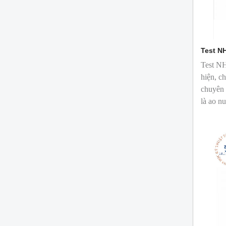
Test N
Test NH
hiện, c
chuyên 
là ao nu