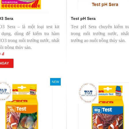
O3 Sera
Test pH Sera
NO
3
Sera – là một loại test kit
Test pH Sera chuyên kiểm t
 dụng, dùng để kiểm tra hàm
trong môi trường nước, nhấ
NO
3
trong môi trường nước, nhất
trường ao nuôi trồng thủy sản.
uôi trồng thủy sản.
0 đ
NGAY
NEW