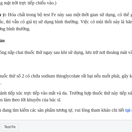
g mặt trời trực tiếp chiếu vào.)
 ý:
Hóa chất trong bộ test Fe này sau một thời gian sử dụng, có thể 
́c, thì vẫn có giá trị sử dụng bình thường. Việc có mùi thối này là hã
ợng bình thường.
ản
ng nắp chai thuốc thử ngay sau khi sử dụng, lưu trữ nơi thoáng mát và 
uốc thử số 2 có chứa sodium thioglycolate rất hại nếu nuốt phải, gây k
.
ánh tiếp xúc trực tiếp vào mắt và da. Trường hợp thuốc thử này tiếp x
n làm theo lời khuyên của bác sĩ.
 đang tìm kiếm các sản phẩm tương tự, vui lòng tham khảo chi tiết
tại
Test Fe