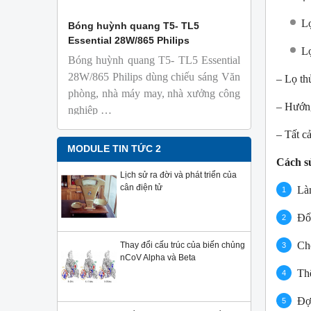
Lọ
 Isolab
Bóng huỳnh quang T5- TL5
Bóng đèn 
Essential 28W/865 Philips
18W/965 T8
Lọ
Bóng huỳnh quang T5- TL5 Essential
TL-D 9
phỏng t
28W/865 Philips dùng chiếu sáng Văn
– Lọ th
nhiên
phòng, nhà máy may, nhà xưởng công
Với độ 
– Hướn
nghiệp …
sử dụng
Sản phẩ
– Tất c
Philips,
MODULE TIN TỨC 2
Cách s
Lịch sử ra đời và phát triển của
cân điện tử
Làm
Đổ
Ch
Thay đổi cấu trúc của biến chủng
nCoV Alpha và Beta
Thê
Đợi