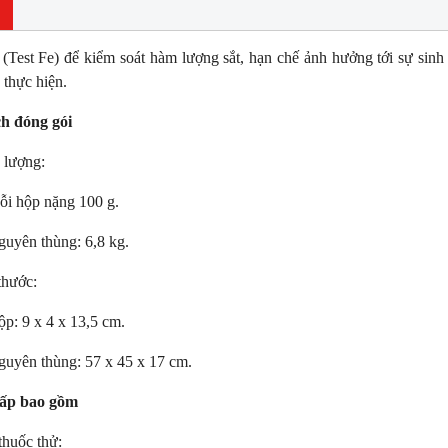
t (Test Fe) để kiểm soát hàm lượng sắt, hạn chế ảnh hưởng tới sự sin
 thực hiện.
ch đóng gói
 lượng:
i hộp nặng 100 g.
NEW
NE
uyên thùng: 6,8 kg.
thước:
p: 9 x 4 x 13,5 cm.
uyên thùng: 57 x 45 x 17 cm.
ấp bao gồm
thuốc thử: