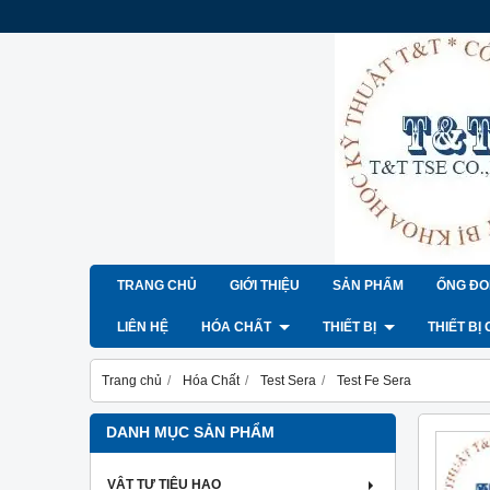
TRANG CHỦ
GIỚI THIỆU
SẢN PHẨM
ỐNG ĐO
LIÊN HỆ
HÓA CHẤT
THIẾT BỊ
THIẾT BỊ
Trang chủ
Hóa Chất
Test Sera
Test Fe Sera
DANH MỤC SẢN PHẨM
VẬT TƯ TIÊU HAO