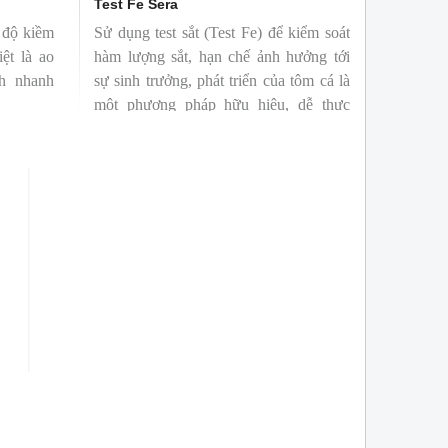
Test Fe Sera
 độ kiềm
Sử dụng test sắt (Test Fe) để kiểm soát
iệt là ao
hàm lượng sắt, hạn chế ảnh hưởng tới
ch nhanh
sự sinh trưởng, phát triển của tôm cá là
một phương pháp hữu hiệu, dễ thực
hiện.