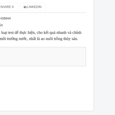
SHARE X
LINKEDIN
H3/NH4
ức
oại test dễ thực hiện, cho kết quả nhanh và chính
ôi trường nước, nhất là ao nuôi trồng thủy sản.