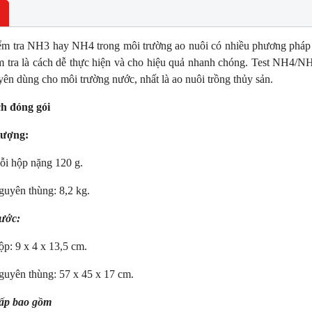
ểm tra NH3 hay NH4 trong môi trường ao nuôi có nhiều phương pháp
ểm tra là cách dễ thực hiện và cho hiệu quả nhanh chóng. Test NH4/NH
uyên dùng cho môi trường nước, nhất là ao nuôi trồng thủy sản.
ch đóng gói
lượng:
NEW
NE
i hộp nặng 120 g.
uyên thùng: 8,2 kg.
hước:
p: 9 x 4 x 13,5 cm.
uyên thùng: 57 x 45 x 17 cm.
ấp bao gồm