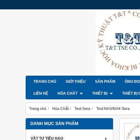
TRANG CHỦ
GIỚI THIỆU
SẢN PHẨM
ỐNG ĐO
LIÊN HỆ
HÓA CHẤT
THIẾT BỊ
THIẾT BỊ
Trang chủ
Hóa Chất
Test Sera
Test NH3/NH4 Sera
DANH MỤC SẢN PHẨM
VẬT TƯ TIÊU HAO