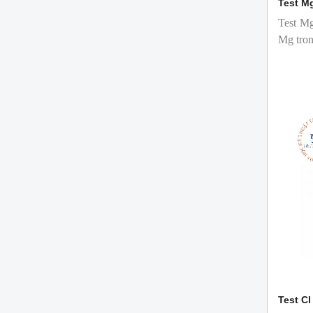
Test M
Test Mg
Mg tron
Test Cl