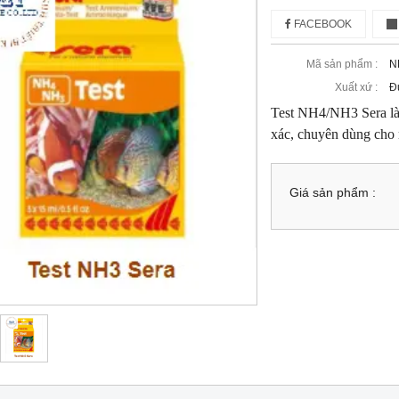
FACEBOOK
Mã sản phẩm :
N
Xuất xứ :
Đ
Test NH4/NH3 Sera là l
xác, chuyên dùng cho m
Giá sản phẩm :