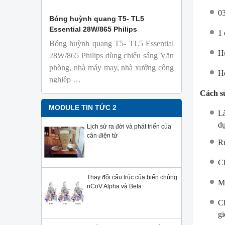
03
 Isolab
Bóng huỳnh quang T5- TL5
Bóng đèn 
Essential 28W/865 Philips
18W/965 T8
1 
Bóng huỳnh quang T5- TL5 Essential
TL-D 9
H
phỏng t
28W/865 Philips dùng chiếu sáng Văn
nhiên
phòng, nhà máy may, nhà xưởng công
H
Với độ 
nghiệp …
sử dụng
Cách s
Sản phẩ
Philips,
MODULE TIN TỨC 2
Là
d
Lịch sử ra đời và phát triển của
cân điện tử
Rử
Ch
Thay đổi cấu trúc của biến chủng
Mở
nCoV Alpha và Beta
Ch
gi