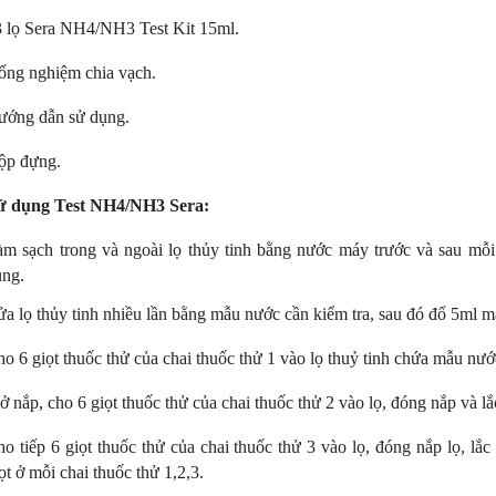
 lọ Sera NH4/NH3 Test Kit 15ml.
soi màu TL-D 90 Graphica
Bóng đèn soi màu TL-D 90 Graphic
 Philips
18W/950 T8 Philips
ống nghiệm chia vạch.
0 Graphica 18W/965 mô
TL-D 90 Graphica 18W/950 m
ướng dẫn sử dụng.
ương đương với ánh sáng tự
phỏng tương đương với ánh sáng t
nhiên
ộp đựng.
hoàn màu cực cao nên được
Với độ hoàn màu cực cao nên đượ
 để So Màu, Kiểm Màu
sử dụng để So Màu, Kiểm Màu
ử dụng Test NH4/NH3 Sera:
m được sản xuất bởi hãng
Sản phẩm được sản xuất bởi hãn
 xuất xứ Ba lan
Philips, xuất xứ Ba lan
m sạch trong và ngoài lọ thủy tinh bằng nước máy trước và sau mỗi 
ụng.
a lọ thủy tinh nhiều lần bằng mẫu nước cần kiểm tra, sau đó đổ 5ml m
o 6 giọt thuốc thử của chai thuốc thử 1 vào lọ thuỷ tinh chứa mẫu nướ
 nắp, cho 6 giọt thuốc thử của chai thuốc thử 2 vào lọ, đóng nắp và lắ
o tiếp 6 giọt thuốc thử của chai thuốc thử 3 vào lọ, đóng nắp lọ, lắc
ọt ở mỗi chai thuốc thử 1,2,3.