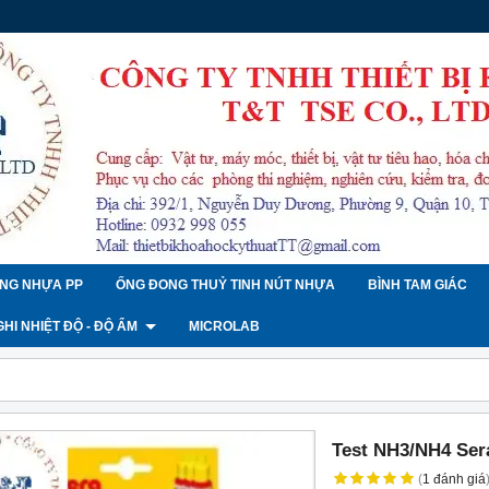
NG NHỰA PP
ỐNG ĐONG THUỶ TINH NÚT NHỰA
BÌNH TAM GIÁC
 GHI NHIỆT ĐỘ - ĐỘ ẨM
MICROLAB
Test NH3/NH4 Ser
(
1
đánh giá