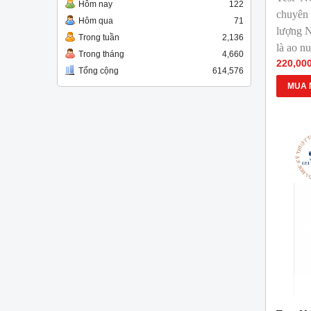
Hôm nay
122
chuyên
Hôm qua
71
lượng 
Trong tuần
2,136
là ao n
Trong tháng
4,660
220,00
Tổng cộng
614,576
MUA 