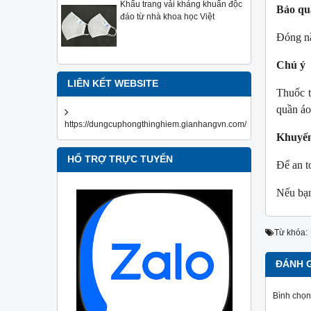
Khẩu trang vải kháng khuẩn độc
Bảo qu
đáo từ nhà khoa học Việt
Đóng nắ
Chú ý
LIÊN KẾT WEBSITE
Thuốc t
quần áo
https://dungcuphongthinghiem.gianhangvn.com/
Khuyến
HỔ TRỢ TRỰC TUYẾN
Để an t
Nếu bạn
Từ khóa:
ĐÁNH 
Bình chọn