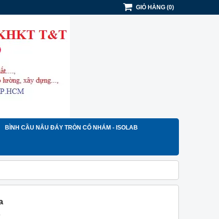
GIỎ HÀNG
(
0
)
BÌNH CẦU NÂU ĐÁY TRÒN CỔ NHÁM - ISOLAB
a
)