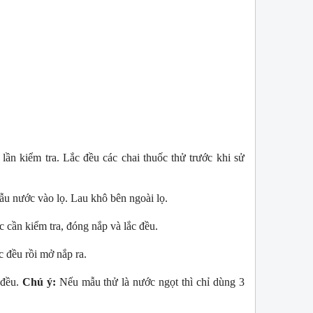
a
Bóng đèn soi màu TL-D 36W BLB
Bóng đèn so màu T
Philips
36W/965 Philips
ô
Bóng TL-D 36W BLB là bóng phát
TL-D 90 Graph
ự
ra tia UVA , ánh sáng xanh tím,
phỏng tương đươn
bước sóng 300-400nm
nhiên
c
Sản phẩm được sản xuất bởi hãng
Với độ hoàn màu 
Philips
sử dụng để So M
g
Sản phẩm được s
Philips, xuất xứ B
lần kiểm tra. Lắc đều các chai thuốc thử trước khi sử
ẫu nước vào lọ. Lau khô bên ngoài lọ.
c cần kiểm tra, đóng nắp và lắc đều.
c đều rồi mở nắp ra.
 đều.
Chú ý:
Nếu mẫu thử là nước ngọt thì chỉ dùng 3