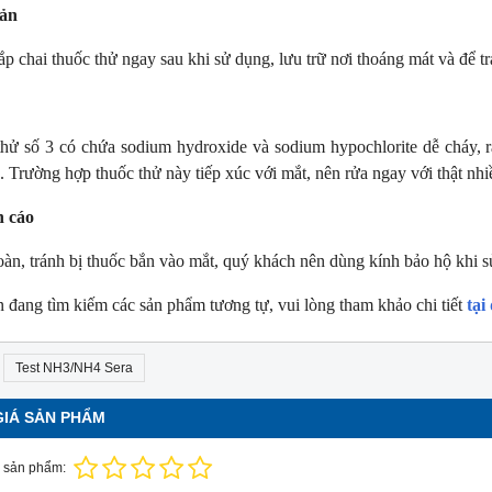
ản
p chai thuốc thử ngay sau khi sử dụng, lưu trữ nơi thoáng mát và để tr
hử số 3 có chứa sodium hydroxide và sodium hypochlorite dễ cháy, rất
. Trường hợp thuốc thử này tiếp xúc với mắt, nên rửa ngay với thật nhi
 cáo
oàn, tránh bị thuốc bắn vào mắt, quý khách nên dùng kính bảo hộ khi 
 đang tìm kiếm các sản phẩm tương tự, vui lòng tham khảo chi tiết
tại
Test NH3/NH4 Sera
GIÁ SẢN PHẨM
 sản phẩm: