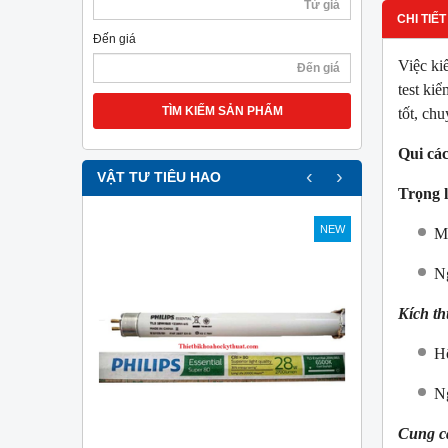
CHI TIẾT
Đến giá
Việc ki
test ki
TÌM KIẾM SẢN PHẨM
tốt, ch
Qui cá
‹
›
VẬT TƯ TIÊU HAO
Trọng 
NEW
NEW
Mỗ
Ng
Kích t
Hộ
Ng
Cung c