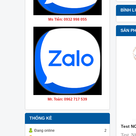
BÌNH 
Ms Tiên: 0932 998 055
SẢN P
Mr. Toản: 0962 717 539
THỐNG KÊ
Test N
Đang online
2
Test 