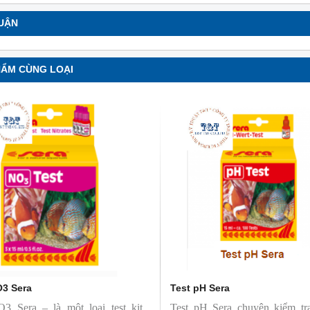
LUẬN
HẨM CÙNG LOẠI
O3 Sera
Test pH Sera
NO
3
Sera – là một loại test kit
Test pH Sera chuyên kiểm t