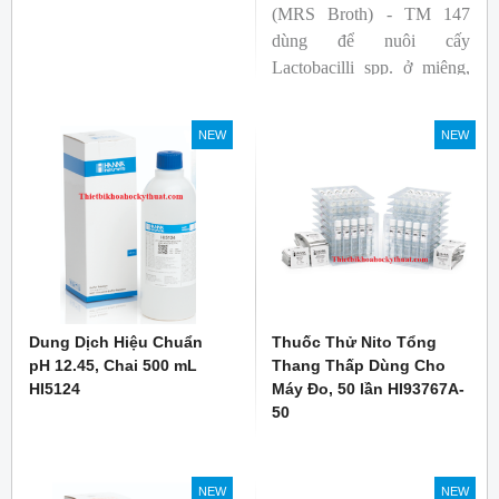
(MRS Broth) - TM 147
dùng để nuôi cấy
Lactobacilli spp. ở miệng,
phân, sản phẩm từ sữa và
các nguồn khác.
NEW
NEW
Dung Dịch Hiệu Chuẩn
Thuốc Thử Nito Tổng
pH 12.45, Chai 500 mL
Thang Thấp Dùng Cho
HI5124
Máy Đo, 50 lần HI93767A-
50
NEW
NEW