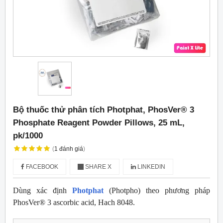
Bộ thuốc thử phân tích Photphat, PhosVer® 3
Phosphate Reagent Powder Pillows, 25 mL,
pk/1000
(
1
đánh giá
)
FACEBOOK
SHARE X
LINKEDIN
Dùng xác định
Photphat
(Photpho) theo phương pháp
PhosVer® 3 ascorbic acid, Hach 8048.