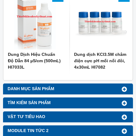
Dung Dịch Hiệu Chuẩn
Dung dịch KCl3.5M châm
Độ Dẫn 84 µS/cm (500mL)
điện cực pH mối nối đôi,
HI7033L
4x30mL HI7082
DANH MỤC SẢN PHẨM
TÌM KIẾM SẢN PHẨM
VẬT TƯ TIÊU HAO
MODULE TIN TỨC 2