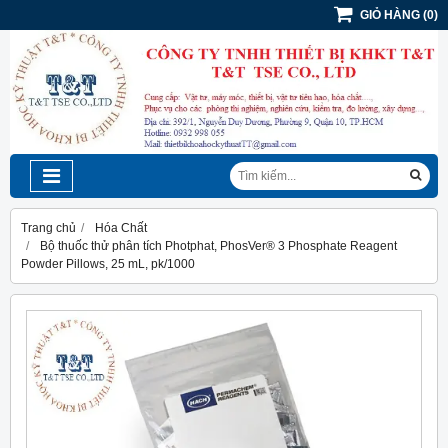
GIỎ HÀNG
(
0
)
Trang chủ
Hóa Chất
Bộ thuốc thử phân tích Photphat, PhosVer® 3 Phosphate Reagent
Powder Pillows, 25 mL, pk/1000