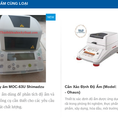
HẨM CÙNG LOẠI
NEW
y ẩm MOC-63U Shimadzu
Cân Xác Định Độ Ẩm (Model:
- Ohaus)
 ẩm dùng để phân tích độ ẩm và
Thiết bị xác định độ ẩm được ứng dụ
công cụ cần thiết cho các yêu cầu
rãi trong phòng thí nghiệm, thực ph
át chất lượng.
phẩm, xây dựng, hóa dầu, môi trườ