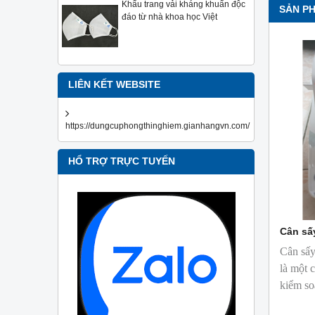
Khẩu trang vải kháng khuẩn độc
SẢN P
đáo từ nhà khoa học Việt
LIÊN KẾT WEBSITE
https://dungcuphongthinghiem.gianhangvn.com/
HỔ TRỢ TRỰC TUYẾN
Cân sấ
Cân sấy
là một 
kiểm so