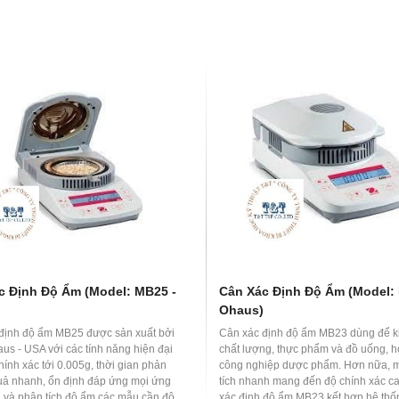
c Định Độ Ẩm (Model: MB25 -
Cân Xác Định Độ Ẩm (Model:
Ohaus)
định độ ẩm MB25 được sản xuất bởi
Cân xác định độ ẩm MB23 dùng để k
us - USA với các tính năng hiện đại
chất lượng, thực phẩm và đồ uống, h
ính xác tới 0.005g, thời gian phản
công nghiệp dược phẩm. Hơn nữa, 
quả nhanh, ổn định đáp ứng mọi ứng
tích nhanh mang đến độ chính xác c
 và phân tích độ ẩm các mẫu cần độ
xác định độ ẩm MB23 kết hợp hệ thố