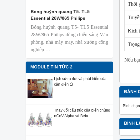
Thời 
 Isolab
Bóng huỳnh quang T5- TL5
Bóng đèn 
Truyề
Essential 28W/865 Philips
18W/965 T8
Bóng huỳnh quang T5- TL5 Essential
TL-D 9
Kích 
phỏng t
28W/865 Philips dùng chiếu sáng Văn
nhiên
phòng, nhà máy may, nhà xưởng công
Trọng
Với độ 
nghiệp …
sử dụng
Sản phẩ
Nếu bạn
Philips,
MODULE TIN TỨC 2
Lịch sử ra đời và phát triển của
cân điện tử
ĐÁNH 
Bình chọn
Thay đổi cấu trúc của biến chủng
nCoV Alpha và Beta
BÌNH 