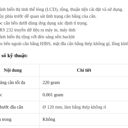
nh hiển thị tinh thể lỏng (LCD), rộng, thuận tiện cài đặt và sử dụng.
hủy phía trước dễ quan sát tình trạng cân bằng của cân.
c cân bên dưới dùng ứng dụng xác định tỉ trọng.
RS 232 truyền dữ liệu ra máy in, máy tính
ình hiển thị rộng với đèn sáng nền backlit
iệu bên ngoài cân bằng HIBS, mặt đĩa cân bằng thép không gỉ, lồng kín
số kỹ thuật:
NEW
NE
Nội dung
Chi tiết
ăng cân tối đa
220 gram
ọc
0.001 gram
thước đĩa cân
Ø 120 mm, làm bằng thép không rỉ
 trong
Không