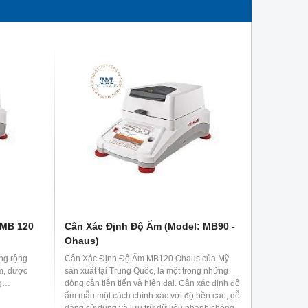
 MB 120
Cân Xác Định Độ Ẩm (Model: MB90 -
Ohaus)
ng rộng
Cân Xác Định Độ Ẩm MB120 Ohaus của Mỹ
ẩm, dược
sản xuất tại Trung Quốc, là một trong những
ng…
dòng cân tiên tiến và hiện đại. Cân xác định độ
ẩm mẫu một cách chính xác với độ bền cao, dễ
dàng sử dụng và lưu trữ dữ liệu nhanh chóng.