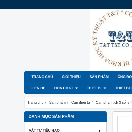
TRANG CHỦ
GIỚI THIỆU
SẢN PHẨM
ỐNG ĐO
LIÊN HỆ
HÓA CHẤT
THIẾT BỊ
THIẾT BỊ
Trang chủ
Sản phẩm
Cân điện tử
Cân phân tích 3 số lẻ
DANH MỤC SẢN PHẨM
VẬT TƯ TIÊU HAO