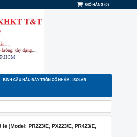
GIỎ HÀNG
(
0
)
BÌNH CẦU NÂU ĐÁY TRÒN CỔ NHÁM - ISOLAB
ố lẻ (Model: PR223/E, PX223/E, PR423/E,