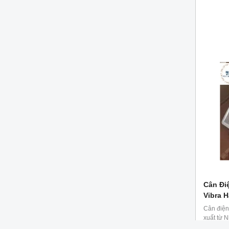
Cân Đi
Vibra 
Cân điện
xuất từ 
dễ dàng 