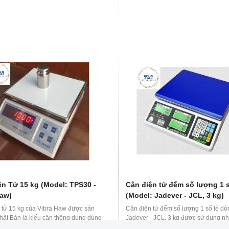
ện Tử 15 kg (Model: TPS30 -
Cân điện tử đếm số lượng 1 s
Haw)
(Model: Jadever - JCL, 3 kg)
 tử 15 kg của Vibra Haw được sản
Cân điện tử đếm số lượng 1 số lẻ dò
Nhật Bản là kiểu cân thông dụng dùng
Jadever - JCL, 3 kg được sử dụng nh
bởi độ chính xác cao. Đồng thời cân
để đếm ốc vít, phụ kiện trong ngành 