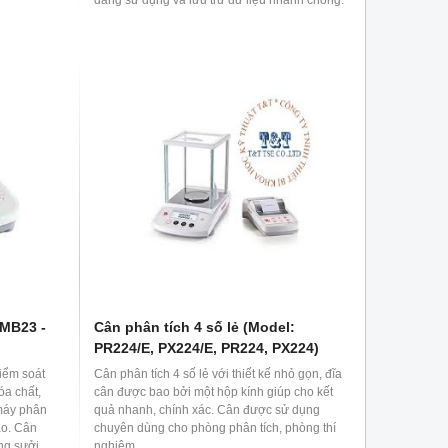
Phù hợp với tất cả các phòng thí nghiệm, trung
tâm nghiên cứu, bệnh viện, trường học, các
viện đo lường kiểm nghiệm, cũng như các
phòng lab chuyên dụng trong các lĩnh vực thực
phẩm, y tế..
 MB23 -
Cân phân tích 4 số lẻ (Model:
PR224/E, PX224/E, PR224, PX224)
iểm soát
Cân phân tích 4 số lẻ với thiết kế nhỏ gọn, đĩa
óa chất,
cân được bao bởi một hộp kính giúp cho kết
máy phân
quả nhanh, chính xác. Cân được sử dụng
ao. Cân
chuyên dùng cho phòng phân tích, phòng thí
ng sưởi
nghiệm,...