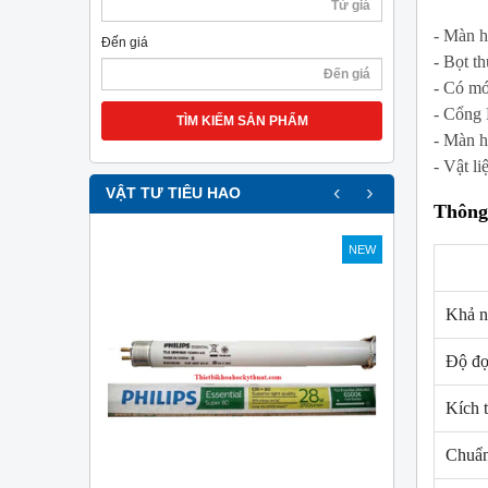
- Màn hì
Đến giá
- Bọt t
- Có mó
- Cổng 
TÌM KIẾM SẢN PHẨM
- Màn h
- Vật l
‹
›
VẬT TƯ TIÊU HAO
Thông 
NEW
NEW
Khả n
Độ đ
Kích 
Chuẩn