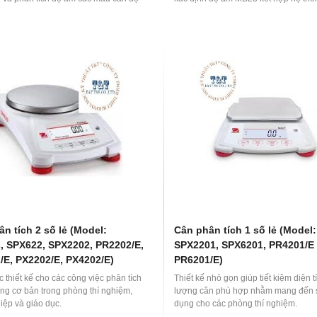
c cao như các ngành dược phẩm, thực
tiên tiến với công nghệ cao mang đ
ức ăn chăn nuôi, ngành giấy, ngành
pháp phân tích độ ẩm nhanh và chín
 và một số ngành môi trường.
n tích 2 số lẻ (Model:
Cân phân tích 1 số lẻ (Model:
, SPX622, SPX2202, PR2202/E,
SPX2201, SPX6201, PR4201/E 
/E, PX2202/E, PX4202/E)
PR6201/E)
thiết kế cho các công việc phân tích
Thiết kế nhỏ gọn giúp tiết kiệm diện t
ợng cơ bản trong phòng thí nghiệm,
lượng cân phù hợp nhằm mang đến s
iệp và giáo dục.
dụng cho các phòng thí nghiệm.