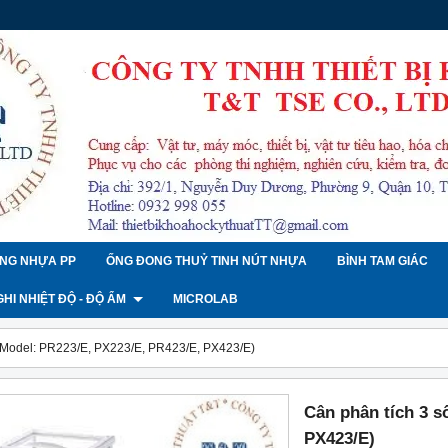
NG NHỰA PP
ỐNG ĐONG THUỶ TINH NÚT NHỰA
BÌNH TAM GIÁC
 GHI NHIỆT ĐỘ - ĐỘ ẨM
MICROLAB
 (Model: PR223/E, PX223/E, PR423/E, PX423/E)
Cân phân tích 3 s
PX423/E)