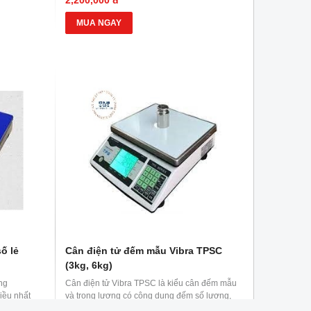
MUA NGAY
ố lẻ
Cân điện tử đếm mẫu Vibra TPSC
(3kg, 6kg)
ng
Cân điện tử Vibra TPSC là kiểu cân đếm mẫu
iều nhất
và trọng lượng có công dụng đếm số lượng,
gỗ, may
linh kiện, ốc vít, đinh tán, hạt nút, dây kéo,