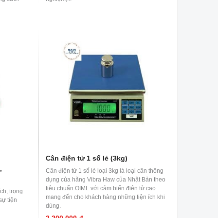
ến phương
h xác hơn.
Cân điện tử 1 số lẻ (3kg)
,
Cân điện tử 1 số lẻ loại 3kg là loại cân thông
dụng của hãng Vibra Haw của Nhật Bản theo
tiêu chuẩn OIML với cảm biến điện tử cao
ích, trọng
mang đến cho khách hàng những tiện ích khi
ự tiện
dùng.
2,200,000 đ