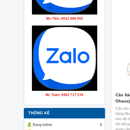
Ms Tiên: 0932 998 055
Cân Xá
Mr. Toản: 0962 717 539
Ohaus)
Cân xác 
THỐNG KÊ
hãng Oha
như độ ch
hồi kết 
Đang online
9
dụng cân