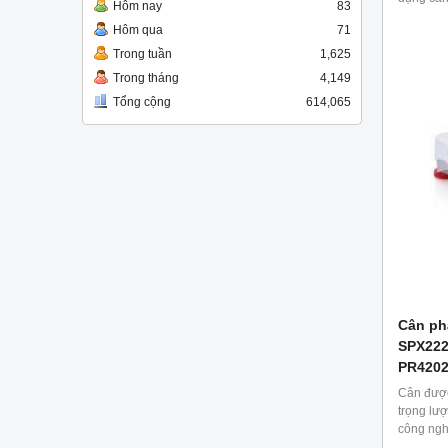
Hôm nay
83
chính xá
Hôm qua
71
phẩm, th
hóa dầu,
Trong tuần
1,625
Trong tháng
4,149
Tổng cộng
614,065
Cân phâ
SPX222
PR4202
Cân được 
trọng lư
công ngh