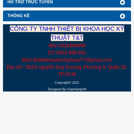
HỔ TRỢ TRỰC TUYẾN
THỐNG KÊ
CÔNG TY TNHH THIẾT BỊ KHOA HỌC KỸ
THUẬT T&T
Mst: 0316899489
DT: 0932 998 055
Mail: thietbikhoahockythuatTT@gmail.com
Địa chỉ: 392/1 nguyễn Duy Dương, Phường 9, Quận 10,
TP.HCM
Copyright© 2021
Designed By
GianHangVN