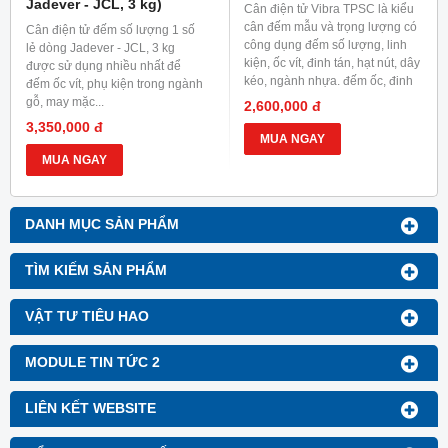
Jadever - JCL, 3 kg)
Cân điện tử Vibra TPSC là kiểu
cân đếm mẫu và trọng lượng có
Cân điện tử đếm số lượng 1 số
công dụng đếm số lượng, linh
lẻ dòng Jadever - JCL, 3 kg
kiện, ốc vít, đinh tán, hạt nút, dây
được sử dụng nhiều nhất để
kéo, ngành nhựa. đếm ốc, đinh
đếm ốc vít, phụ kiện trong ngành
vít, khay nhựa, bao bì....
gỗ, may mặc...
2,600,000 đ
3,350,000 đ
MUA NGAY
MUA NGAY
DANH MỤC SẢN PHẨM
TÌM KIẾM SẢN PHẨM
VẬT TƯ TIÊU HAO
MODULE TIN TỨC 2
LIÊN KẾT WEBSITE