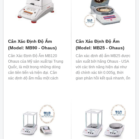
Cân Xác Định Độ Ẩm
Cân Xác Định Độ Ẩm
(Model: MB90 - Ohaus)
(Model: MB25 - Ohaus)
Cân Xác Định Độ Ẩm MB120
Cân xác định độ ẩm MB25 được
Ohaus của Mỹ sản xuất tại Trung
sản xuất bởi hãng Ohaus - USA
Quốc, là một trong những dòng
với các tính năng hiện đại như
cân tiên tiến và hiện đại. Cân
độ chính xác tới 0.005g, thời
xác định độ ẩm mẫu một cách
gian phản hồi kết quả nhanh, ổn
chính xác với độ bền cao, dễ
định đáp ứng mọi ứng dụng cân
dàng sử dụng và lưu trữ dữ liệu
và phân tích độ ẩm các mẫu cần
nhanh chóng. Phù hợp với tất cả
độ chính xác cao như các ngành
các phòng thí nghiệm, trung tâm
dược phẩm, thực phẩm, thức ăn
nghiên cứu, bệnh viện, trường
chăn nuôi, ngành giấy, ngành
học, các viện đo lường kiểm
hóa dầu, và một số ngành môi
nghiệm, cũng như các phòng
trường.
lab chuyên dụng trong các lĩnh
vực thực phẩm, y tế..