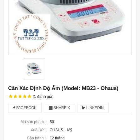
Cân Xác Định Độ Ẩm (Model: MB23 - Ohaus)
(
1
đánh giá
)
FACEBOOK
SHARE X
LINKEDIN
Mã sản phẩm :
50
Xuất xứ :
OHAUS – Mỹ
Bảo hành :
12 tháng