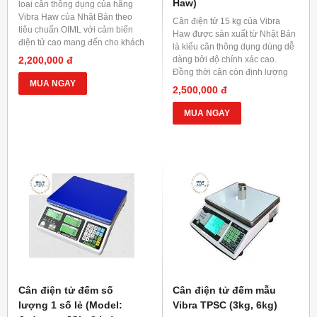
Haw)
loại cân thông dụng của hãng
Vibra Haw của Nhật Bản theo
Cân điện tử 15 kg của Vibra
tiêu chuẩn OIML với cảm biến
Haw được sản xuất từ Nhật Bản
điện tử cao mang đến cho khách
là kiểu cân thông dụng dùng dễ
hàng những tiện ích khi dùng.
2,200,000 đ
dàng bởi độ chính xác cao.
Đồng thời cân còn định lượng
MUA NGAY
chuyên dụng trong nhà máy, xí
2,500,000 đ
nghiệp, phòng kiểm hàng... để
kiểm tra khối lượng hàng hóa,
MUA NGAY
hóa chất, thực phẩm, nguyên
liệu làm bánh...
Cân điện tử đếm số
Cân điện tử đếm mẫu
lượng 1 số lẻ (Model:
Vibra TPSC (3kg, 6kg)