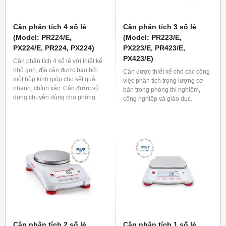
Cân phân tích 4 số lẻ
Cân phân tích 3 số lẻ
(Model: PR224/E,
(Model: PR223/E,
PX224/E, PR224, PX224)
PX223/E, PR423/E,
PX423/E)
Cân phân tích 4 số lẻ với thiết kế
nhỏ gọn, đĩa cân được bao bởi
Cân được thiết kế cho các công
một hộp kính giúp cho kết quả
việc phân tích trọng lượng cơ
nhanh, chính xác. Cân được sử
bản trong phòng thí nghiệm,
dụng chuyên dùng cho phòng
công nghiệp và giáo dục.
phân tích, phòng thí nghiệm,...
Cân phân tích 2 số lẻ
Cân phân tích 1 số lẻ