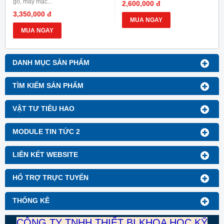
vít, khay nhựa, bao bì....
gỗ, may mặc...
2,600,000 đ
3,350,000 đ
MUA NGAY
MUA NGAY
DANH MỤC SẢN PHẨM
TÌM KIẾM SẢN PHẨM
VẬT TƯ TIÊU HAO
MODULE TIN TỨC 2
LIÊN KẾT WEBSITE
HỔ TRỢ TRỰC TUYẾN
THỐNG KÊ
CÔNG TY TNHH THIẾT BỊ KHOA HỌC KỸ