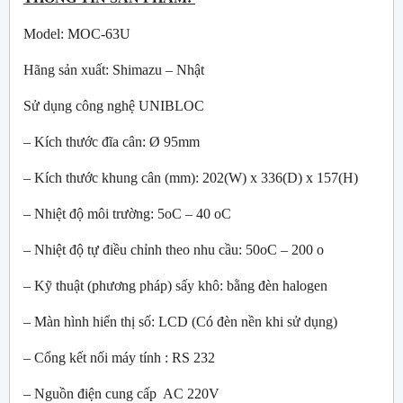
Model: MOC-63U
Hãng sản xuất: Shimazu – Nhật
Sử dụng công nghệ UNIBLOC
– Kích thước đĩa cân: Ø 95mm
– Kích thước khung cân (mm): 202(W) x 336(D) x 157(H)
– Nhiệt độ môi trường: 5
o
C – 40
o
C
– Nhiệt độ tự điều chỉnh theo nhu cầu: 50
o
C – 200
o
– Kỹ thuật (phương pháp) sấy khô: bằng đèn halogen
– Màn hình hiển thị số: LCD (Có đèn nền khi sử dụng)
– Cổng kết nối máy tính : RS 232
– Nguồn điện cung cấp AC 220V