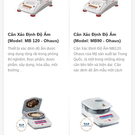
Cân Xác Định Độ Ẩm
Cân Xác Định Độ Ẩm
(Model: MB 120 - Ohaus)
(Model: MB90 - Ohaus)
Thiết bị xác định độ ẩm được
Cân Xác Định Độ Ẩm MB120
ứng dụng rộng rãi trong phòng
Ohaus của Mỹ sản xuất tại Trung
thí nghiệm, thực phẩm, dược
Quốc, là một trong những dòng
phẩm, xây dựng, hóa dầu, môi
cân tiên tiến và hiện đại. Cân
trường…
xác định độ ẩm mẫu một cách
chính xác với độ bền cao, dễ
dàng sử dụng và lưu trữ dữ liệu
nhanh chóng. Phù hợp với tất cả
các phòng thí nghiệm, trung tâm
nghiên cứu, bệnh viện, trường
học, các viện đo lường kiểm
nghiệm, cũng như các phòng
lab chuyên dụng trong các lĩnh
vực thực phẩm, y tế..