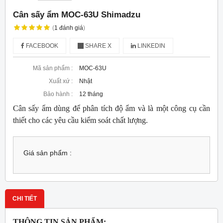
Cân sấy ẩm MOC-63U Shimadzu
(
1
đánh giá
)
FACEBOOK
SHARE X
LINKEDIN
Mã sản phẩm :
MOC-63U
Xuất xứ :
Nhật
Bảo hành :
12 tháng
Cân sấy ẩm dùng để phân tích độ ẩm và là một công cụ cần
thiết cho các yêu cầu kiểm soát chất lượng.
Giá sản phẩm :
CHI TIẾT
THÔNG TIN SẢN PHẨM: