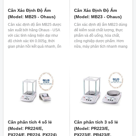
Cân Xác Định Độ Ẩm
Cân Xác Định Độ Ẩm
(Model: MB25 - Ohaus)
(Model: MB23 - Ohaus)
Cân xác định độ ẩm MB25 được
Cân xác định độ ẩm MB23 dùng
sản xuất bởi hãng Ohaus - USA
để kiểm soát chất lượng, thực
với các tính năng hiện đại như
phẩm và đồ uống, hóa chất,
độ chính xác tới 0.005g, thời
công nghiệp dược phẩm. Hơn
gian phản hồi kết quả nhanh, ổn
nữa, máy phân tích nhanh mang
định đáp ứng mọi ứng dụng cân
đến độ chính xác cao. Cân xác
và phân tích độ ẩm các mẫu cần
định độ ẩm MB23 kết hợp hệ
độ chính xác cao như các ngành
thống sưởi tiên tiến với công
dược phẩm, thực phẩm, thức ăn
nghệ cao mang đến phương
chăn nuôi, ngành giấy, ngành
pháp phân tích độ ẩm nhanh và
hóa dầu, và một số ngành môi
chính xác hơn.
trường.
Cân phân tích 4 số lẻ
Cân phân tích 3 số lẻ
(Model: PR224/E,
(Model: PR223/E,
PX224/E, PR224, PX224)
PX223/E, PR423/E,