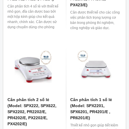
PX423/E)
Cân phân tích 4 số lẻ với thiết kế
nhỏ gọn, đĩa cân được bao bởi
Cân được thiết kế cho các công
một hộp kính giúp cho kết quả
việc phân tích trọng lượng cơ
nhanh, chính xác. Cân được sử
bản trong phòng thí nghiệm,
dụng chuyên dùng cho phòng
công nghiệp và giáo dục.
phân tích, phòng thí nghiệm,...
Cân phân tích 2 số lẻ
Cân phân tích 1 số lẻ
(Model: SPX222, SPX622,
(Model: SPX2201,
SPX2202, PR2202/E,
SPX6201, PR4201/E ,
PR4202/E, PX2202/E,
PR6201/E)
PX4202/E)
Thiết kế nhỏ gọn giúp tiết kiệm