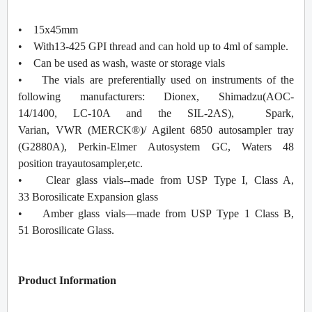
• 15x45mm
• With13-425 GPI thread and can hold up to 4ml of sample.
• Can be used as wash, waste or storage vials
• The vials are preferentially used on instruments of the
following manufacturers: Dionex, Shimadzu(AOC-
14/1400, LC-10A and the SIL-2AS), Spark,
Varian, VWR (MERCK®)/ Agilent 6850 autosampler tray
(G2880A), Perkin-Elmer Autosystem GC, Waters 48
position trayautosampler,etc.
• Clear glass vials--made from USP Type I, Class A,
33 Borosilicate Expansion glass
• Amber glass vials—made from USP Type 1 Class B,
51 Borosilicate Glass.
Product Information