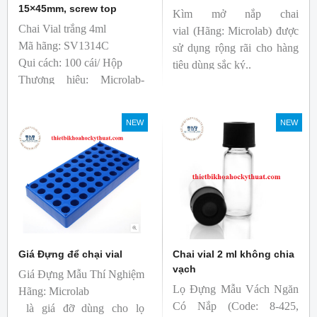
15×45mm, screw top
Kìm mở nắp chai
Chai Vial trắng 4ml
vial (Hãng: Microlab) được
Mã hãng: SV1314C
sử dụng rộng rãi cho hàng
Qui cách: 100 cái/ Hộp
tiêu dùng sắc ký..
Thương hiệu: Microlab-
Anh
Sản xuất: Trung Quốc
NEW
NEW
T&T phân phối độc quyền
Giá Đựng để chại vial
Chai vial 2 ml không chia
vạch
Giá Đựng Mẫu Thí Nghiệm
Lọ Đựng Mẫu Vách Ngăn
Hãng: Microlab
Có Nắp (Code: 8-425,
là giá đỡ dùng cho lọ