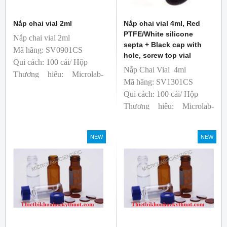
Nắp chai vial 2ml
Nắp chai vial 4ml, Red
PTFE/White silicone
Nắp chai vial 2ml
septa + Black cap with
Mã hãng: SV0901CS
hole, screw top vial
Qui cách: 100 cái/ Hộp
Nắp Chai Vial 4ml
Thương hiệu: Microlab-
Mã hãng: SV1301CS
Anh
Qui cách: 100 cái/ Hộp
sản xuất: Trung Quốc
Thương hiệu: Microlab-
T&T phân phối độc quyền
Anh
sản xuất: Trung Quốc
NEW
NEW
T&T phân phối độc quyền