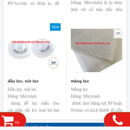
Hãng: Microlab) là lọ thủy
PP/Acrylic và Hộp lọ, dễ
tinh vít có nắp đậy tiêu
dàng xử lý và vận chuyển
chuẩn ND8mm, được sử
các lọ mẫu
dụng rộng rãi trong phân
NEW
tích HPLC và GC. Tương
thích với Bộ lấy mẫu tự
động của Agilent,
Shimadzu và Waters.
đầu lọc, nút lọc
màng lọc
Đầu lọc, nút lọc
Màng lọc
Hãng: Microlab
Hãng: Microlab
dùng để lọc mẫu cho
được làm bằng sợi PP hoặc
các mẫu sắc ký, loại bỏ hạt
Nylon, có kích thước lỗ xốp
cơ bản, lọc dung dịch chứa
lớn hơn so với Màng lọc vi
(
0
)
nhiều hạt.
lọc. Do khả năng tương
DANH MỤC SẢN PHẨM