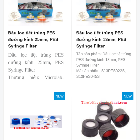
Đầu lọc tiệt trùng PES
Đầu lọc tiệt trùng PES
đường kính 25mm, PES
đường kính 13mm, PES
Syringe Filter
Syringe Filter
Tên sản phẩm: Đầu lọc tiệt trùng
Đầu lọc tiệt trùng PES
PES đường kính 13mm, PES
đường kính 25mm, PES
Syringe Filter
Syringe Filter
Mã sản phẩm: S13PES022S,
S13PES045S
Thương hiệu: Microlab-
Đường kính : 13mm
Anh
Lỗ lọc: 0.22 um/ 0.45um
Sản xuất: Trung Quốc
NEW
NEW
Qui cách: 100 cái/ Hộp
Thương hiệu: Microlab-
Anh
Sản xuất: Trung Quốc