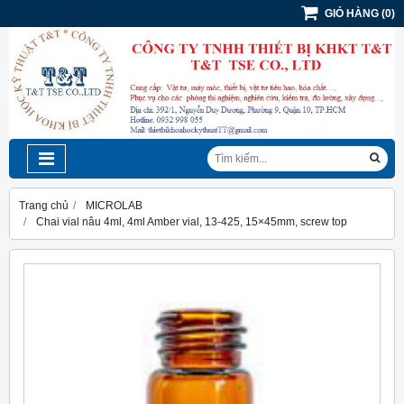
GIỎ HÀNG
(
0
)
Trang chủ
MICROLAB
Chai vial nâu 4ml, 4ml Amber vial, 13-425, 15×45mm, screw top