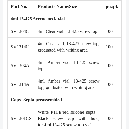
Part No.
Products Name/Size
pcs/pk
4ml 13-425 Screw neck vial
SV1304C
4ml Clear vial, 13-425 screw top
100
4ml Clear vial, 13-425 screw top,
SV1314C
100
graduated with writing area
4ml Amber vial, 13-425 screw
SV1304A
100
top
4ml Amber vial, 13-425 screw
SV1314A
100
top, graduated with writing area
Caps+Septa preassembled
White PTFE/red silicone septa +
SV1301CS
Black screw cap with hole,
100
for 4ml 13-425 screw top vial