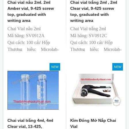
Chai vial nâu 2ml. 2ml
Chai vial trắng 2ml , 2ml
Amber vial, 9-425 screw
Clear vial, 9-425 screw
top, graduated with
top, graduated with
writing area
writing area
Chai Vial nâu 2ml
Chai Vial trắng 2ml
Mã hãng: SV0912A
Mã hãng: SV0912C
Qui cách: 100 cái/ Hộp
Qui cách: 100 cái/ Hộp
Thương hiệu: Microlab-
Thương hiệu: Microlab-
Anh
Anh
sản xuất: Trung Quốc
sản xuất: Trung Quốc
NEW
NEW
T&T phân phối độc quyền
T&T phân phối độc quyền
Chai vial trắng 4ml, 4ml
Kìm Đóng Mở Nắp Chai
Clear vial, 13-425,
Vial