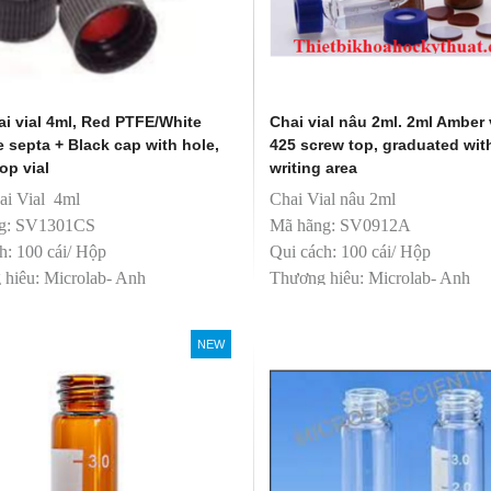
i vial 4ml, Red PTFE/White
Chai vial nâu 2ml. 2ml Amber v
e septa + Black cap with hole,
425 screw top, graduated wit
op vial
writing area
ai Vial 4ml
Chai Vial nâu 2ml
g: SV1301CS
Mã hãng: SV0912A
h: 100 cái/ Hộp
Qui cách: 100 cái/ Hộp
hiệu: Microlab- Anh
Thương hiệu: Microlab- Anh
t: Trung Quốc
sản xuất: Trung Quốc
ân phối độc quyền
T&T phân phối độc quyền
NEW