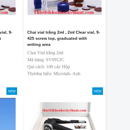
ial, 9-
Chai vial trắng 2ml , 2ml Clear vial, 9-
h
425 screw top, graduated with
writing area
Chai Vial trắng 2ml
Mã hãng: SV0912C
Qui cách: 100 cái/ Hộp
Thương hiệu: Microlab- Anh
sản xuất: Trung Quốc
T&T phân phối độc quyền
NEW
NEW