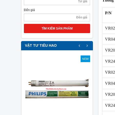
Thông t
Đến giá
P/N
VR0
TÌM KIẾM SẢN PHẨM
VR0
‹
›
VẬT TƯ TIÊU HAO
VR2
NEW
NEW
VR2
VR02
VR04
VR20
VR24