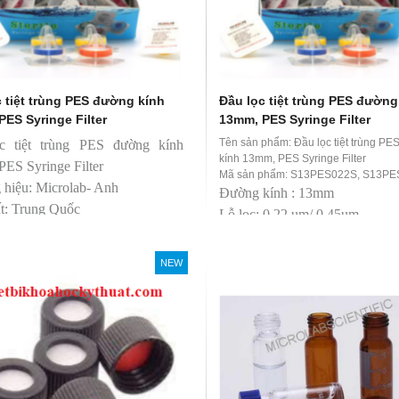
 tiệt trùng PES đường kính
Đầu lọc tiệt trùng PES đường
ES Syringe Filter
13mm, PES Syringe Filter
Tên sản phẩm: Đầu lọc tiệt trùng P
c tiệt trùng PES đường kính
kính 13mm, PES Syringe Filter
ES Syringe Filter
Mã sản phẩm: S13PES022S, S13P
hiệu: Microlab- Anh
Đường kính : 13mm
t: Trung Quốc
Lỗ lọc: 0.22 um/ 0.45um
Qui cách: 100 cái/ Hộp
Thương hiệu: Microlab- Anh
NEW
Sản xuất: Trung Quốc