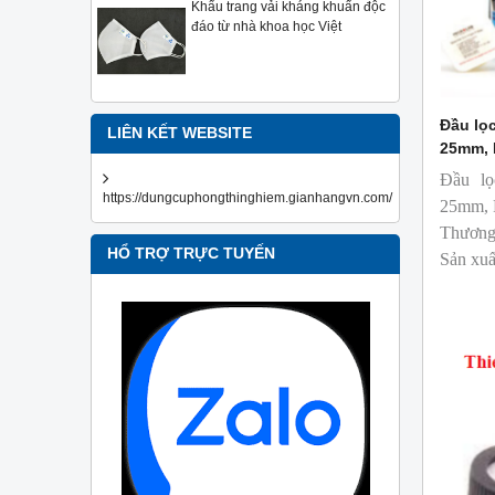
Khẩu trang vải kháng khuẩn độc
đáo từ nhà khoa học Việt
Đầu lọc
LIÊN KẾT WEBSITE
25mm, P
Đầu lọ
https://dungcuphongthinghiem.gianhangvn.com/
25mm, P
Thương 
HỔ TRỢ TRỰC TUYẾN
Sản xuấ