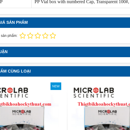
P
PP Vial box with numbered Cap, Transparent 100#,
soi màu TL-D 90 Graphica
Bóng đèn soi màu TL-D 90 Graphic
 Philips
18W/950 T8 Philips
GIÁ SẢN PHẨM
0 Graphica 18W/965 mô
TL-D 90 Graphica 18W/950 m
ương đương với ánh sáng tự
phỏng tương đương với ánh sáng t
 sản phẩm:
nhiên
hoàn màu cực cao nên được
Với độ hoàn màu cực cao nên đượ
 để So Màu, Kiểm Màu
sử dụng để So Màu, Kiểm Màu
LUẬN
m được sản xuất bởi hãng
Sản phẩm được sản xuất bởi hãn
 xuất xứ Ba lan
Philips, xuất xứ Ba lan
HẨM CÙNG LOẠI
NEW