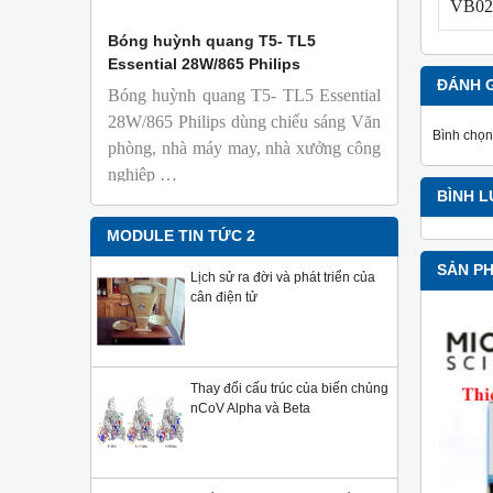
VB02
 Isolab
Bóng huỳnh quang T5- TL5
Bóng đèn 
Essential 28W/865 Philips
18W/965 T8
ĐÁNH 
Bóng huỳnh quang T5- TL5 Essential
TL-D 9
phỏng t
28W/865 Philips dùng chiếu sáng Văn
Bình chọn
nhiên
phòng, nhà máy may, nhà xưởng công
Với độ 
nghiệp …
sử dụng
BÌNH 
Sản phẩ
Philips,
MODULE TIN TỨC 2
SẢN P
Lịch sử ra đời và phát triển của
cân điện tử
Thay đổi cấu trúc của biến chủng
nCoV Alpha và Beta