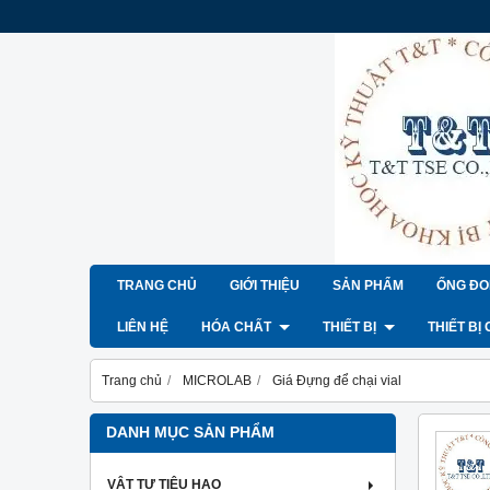
TRANG CHỦ
GIỚI THIỆU
SẢN PHẨM
ỐNG ĐO
LIÊN HỆ
HÓA CHẤT
THIẾT BỊ
THIẾT BỊ
Trang chủ
MICROLAB
Giá Đựng để chại vial
DANH MỤC SẢN PHẨM
VẬT TƯ TIÊU HAO