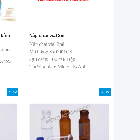
 kính
Nắp chai vial 2ml
Nắp chai vial 2ml
ES đường
Mã hãng: SV0901CS
Qui cách: 100 cái/ Hộp
ES045S
Thương hiệu: Microlab- Anh
sản xuất: Trung Quốc
T&T phân phối độc quyền
NEW
NEW