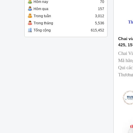
Hôm nay
70
Hôm qua
157
Trong tuần
3,012
Trong tháng
5,536
Tổng cộng
615,452
Chai vi
425, 1
Chai Vi
Mã hãn
Qui các
Thương
sản xuấ
T&T ph