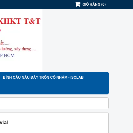
GIỎ HÀNG
(
0
)
BÌNH CẦU NÂU ĐÁY TRÒN CỔ NHÁM - ISOLAB
vial
)