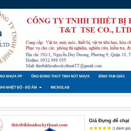
NG NHỰA PP
ỐNG ĐONG THUỶ TINH NÚT NHỰA
BÌNH TAM GIÁC
 GHI NHIỆT ĐỘ - ĐỘ ẨM
MICROLAB
Giá Đựng để chại 
(
1
đánh giá