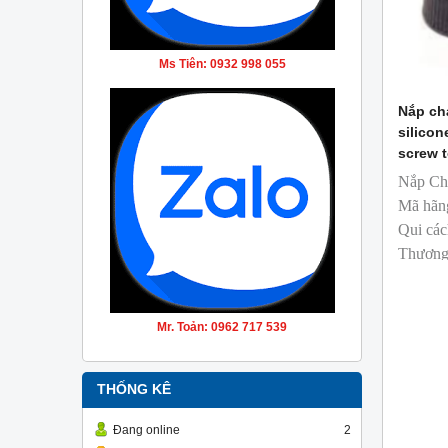
Ms Tiên: 0932 998 055
Nắp cha
silicon
screw t
Nắp Ch
Mã hãn
Qui các
Thương 
sản xuấ
T&T ph
Mr. Toản: 0962 717 539
THỐNG KÊ
Đang online
2