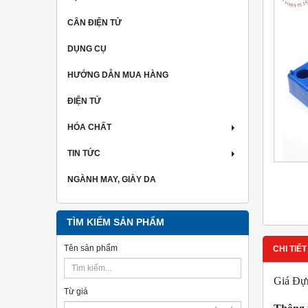
CÂN ĐIỆN TỬ
DỤNG CỤ
HƯỚNG DẪN MUA HÀNG
ĐIỆN TỬ
HÓA CHẤT
TIN TỨC
NGÀNH MAY, GIÀY DA
TÌM KIẾM SẢN PHẨM
Tên sản phẩm
CHI TIẾT
Giá Đựn
Từ giá