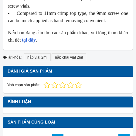
screw vials.
• Compared to 11mm crimp top type, the 9mm screw one
can be much applied as hand removing convenient.
Nếu bạn đang cần tìm các sản phẩm khác, vui lòng tham khảo
chi tiết
tại đây
.
Từ khóa:
nắp vial 2ml
nắp chai vial 2ml
ĐÁNH GIÁ SẢN PHẨM
Bình chọn sản phẩm:
BÌNH LUẬN
SẢN PHẨM CÙNG LOẠI