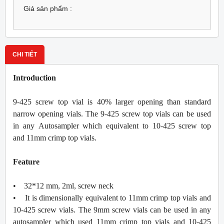
Giá sản phẩm :
CHI TIẾT
Introduction
9-425 screw top vial is 40% larger opening than standard
narrow opening vials. The 9-425 screw top vials can be used
in any Autosampler which equivalent to 10-425 screw top
and 11mm crimp top vials.
Feature
• 32*12 mm, 2ml, screw neck
• It is dimensionally equivalent to 11mm crimp top vials and
10-425 screw vials. The 9mm screw vials can be used in any
autosampler which used 11mm crimp top vials and 10-425