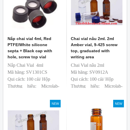
Anh
Sản xuất: Trung Quốc
Nắp chai vial 4ml, Red
Chai vial nâu 2ml. 2ml
PTFE/White silicone
Amber vial, 9-425 screw
septa + Black cap with
top, graduated with
hole, screw top vial
writing area
Nắp Chai Vial 4ml
Chai Vial nâu 2ml
Mã hãng: SV1301CS
Mã hãng: SV0912A
Qui cách: 100 cái/ Hộp
Qui cách: 100 cái/ Hộp
Thương hiệu: Microlab-
Thương hiệu: Microlab-
Anh
Anh
sản xuất: Trung Quốc
sản xuất: Trung Quốc
NEW
NEW
T&T phân phối độc quyền
T&T phân phối độc quyền