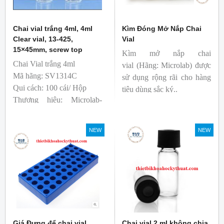
Chai vial trắng 4ml, 4ml
Kìm Đóng Mở Nắp Chai
Clear vial, 13-425,
Vial
15×45mm, screw top
Kìm mở nắp chai
Chai Vial trắng 4ml
vial (Hãng: Microlab) được
Mã hãng: SV1314C
sử dụng rộng rãi cho hàng
Qui cách: 100 cái/ Hộp
tiêu dùng sắc ký..
Thương hiệu: Microlab-
Anh
Sản xuất: Trung Quốc
NEW
NEW
T&T phân phối độc quyền
Giá Đựng để chại vial
Chai vial 2 ml không chia