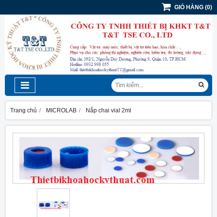
GIỎ HÀNG
(
0
)
Trang chủ
MICROLAB
Nắp chai vial 2ml