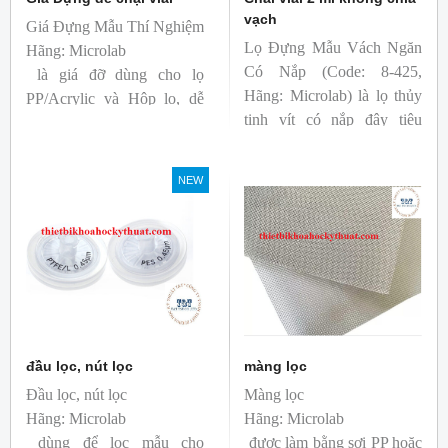
vạch
Giá Đựng Mẫu Thí Nghiệm
Lọ Đựng Mẫu Vách Ngăn
Hãng: Microlab
Có Nắp (Code: 8-425,
là giá đỡ dùng cho lọ
Hãng: Microlab) là lọ thủy
PP/Acrylic và Hộp lọ, dễ
tinh vít có nắp đậy tiêu
dàng xử lý và vận chuyển
chuẩn ND8mm, được sử
các lọ mẫu
dụng rộng rãi trong phân
NEW
tích HPLC và GC. Tương
thích với Bộ lấy mẫu tự
động của Agilent,
Shimadzu và Waters.
đầu lọc, nút lọc
màng lọc
Đầu lọc, nút lọc
Màng lọc
Hãng: Microlab
Hãng: Microlab
dùng để lọc mẫu cho
được làm bằng sợi PP hoặc