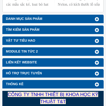
các mẫu sắc ký, loại bỏ hạt
Nylon, có kích thước lỗ xốp
cơ bản, lọc dung dịch chứa
lớn hơn so với Màng lọc vi
nhiều hạt.
lọc. Do khả năng tương
DANH MỤC SẢN PHẨM
thích hóa học tốt, các bộ lọc
lưới rất lý tưởng để loại bỏ
TÌM KIẾM SẢN PHẨM
và thu hồi các loại chất rắn
lơ lửng lớn khác nhau khỏi
VẬT TƯ TIÊU HAO
các dung dịch.
MODULE TIN TỨC 2
LIÊN KẾT WEBSITE
HỔ TRỢ TRỰC TUYẾN
THỐNG KÊ
CÔNG TY TNHH THIẾT BỊ KHOA HỌC KỸ
THUẬT T&T