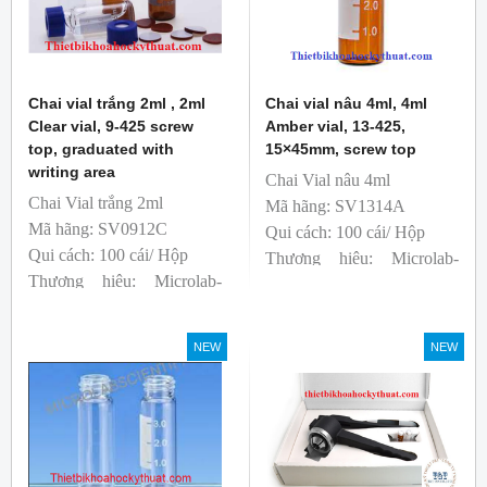
Chai vial trắng 2ml , 2ml
Chai vial nâu 4ml, 4ml
Clear vial, 9-425 screw
Amber vial, 13-425,
top, graduated with
15×45mm, screw top
writing area
Chai Vial nâu 4ml
Chai Vial trắng 2ml
Mã hãng: SV1314A
Mã hãng: SV0912C
Qui cách: 100 cái/ Hộp
Qui cách: 100 cái/ Hộp
Thương hiệu: Microlab-
Thương hiệu: Microlab-
Anh
Anh
sản xuất: Trung Quốc
sản xuất: Trung Quốc
T&T phân phối độc quyền
NEW
NEW
T&T phân phối độc quyền