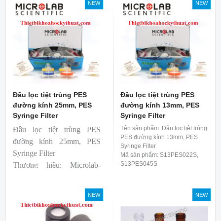
NEW
NEW
Đầu lọc tiệt trùng PES
Đầu lọc tiệt trùng PES
đường kính 25mm, PES
đường kính 13mm, PES
Syringe Filter
Syringe Filter
Tên sản phẩm: Đầu lọc tiệt trùng
Đầu lọc tiệt trùng PES
PES đường kính 13mm, PES
đường kính 25mm, PES
Syringe Filter
Syringe Filter
Mã sản phẩm: S13PES022S,
S13PES045S
Thương hiệu: Microlab-
Đường kính : 13mm
Anh
Lỗ lọc: 0.22 um/ 0.45um
Sản xuất: Trung Quốc
NEW
NEW
Qui cách: 100 cái/ Hộp
Thương hiệu: Microlab-