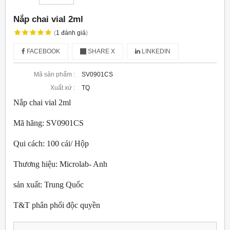
Nắp chai vial 2ml
(
1
đánh giá
)
FACEBOOK
SHARE X
LINKEDIN
Mã sản phẩm :
SV0901CS
Xuất xứ :
TQ
Nắp chai vial 2ml
Mã hãng: SV0901CS
Qui cách: 100 cái/ Hộp
Thương hiệu: Microlab- Anh
sản xuất: Trung Quốc
T&T phân phối độc quyền