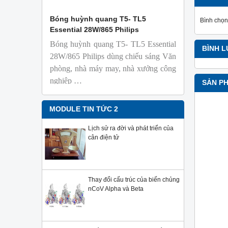
 Isolab
Bóng huỳnh quang T5- TL5
Bóng đèn 
Bình chọn
Essential 28W/865 Philips
18W/965 T8
Bóng huỳnh quang T5- TL5 Essential
TL-D 9
BÌNH 
phỏng t
28W/865 Philips dùng chiếu sáng Văn
nhiên
phòng, nhà máy may, nhà xưởng công
Với độ 
nghiệp …
SẢN P
sử dụng
Sản phẩ
Philips,
MODULE TIN TỨC 2
Lịch sử ra đời và phát triển của
cân điện tử
Thay đổi cấu trúc của biến chủng
nCoV Alpha và Beta