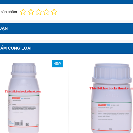
soi màu TL-D 90 Graphica
Bóng đèn soi màu TL-D 90 Graphic
 sản phẩm:
 Philips
18W/950 T8 Philips
0 Graphica 18W/965 mô
TL-D 90 Graphica 18W/950 m
LUẬN
ương đương với ánh sáng tự
phỏng tương đương với ánh sáng t
nhiên
hoàn màu cực cao nên được
Với độ hoàn màu cực cao nên đượ
HẨM CÙNG LOẠI
 để So Màu, Kiểm Màu
sử dụng để So Màu, Kiểm Màu
m được sản xuất bởi hãng
Sản phẩm được sản xuất bởi hãn
 xuất xứ Ba lan
Philips, xuất xứ Ba lan
NEW