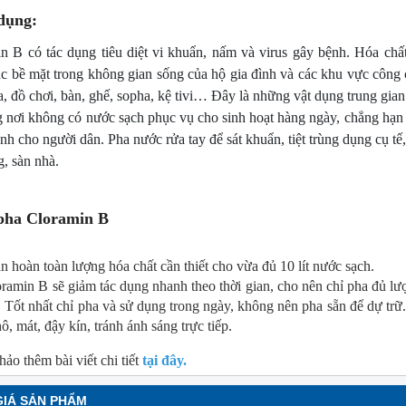
dụng:
n B có tác dụng tiêu diệt vi khuẩn, nấm và virus gây bệnh. Hóa ch
ác bề mặt trong không gian sống của hộ gia đình và các khu vực công 
, đồ chơi, bàn, ghế, sopha, kệ tivi… Đây là những vật dụng trung gian
 nơi không có nước sạch phục vụ cho sinh hoạt hàng ngày, chẳng hạn n
h cho người dân. 
Pha nước rửa tay để sát khuẩn, t
iệt trùng dụng cụ tế,
g, sàn nhà.
NEW
NE
pha Cloramin B
an hoàn toàn lượng hóa chất cần thiết cho vừa đủ 10 lít nước sạch.
oramin B sẽ giảm tác dụng nhanh theo thời gian, cho nên chỉ pha đủ lư
. Tốt nhất chỉ pha và sử dụng trong ngày, không nên pha sẵn để dự tr
ô, mát, đậy kín, tránh ánh sáng trực tiếp.
ảo thêm bài viết chi tiết 
tại đây.
GIÁ SẢN PHẨM