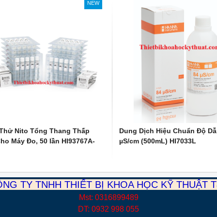
NEW
Thử Nito Tổng Thang Thấp
Dung Dịch Hiệu Chuẩn Độ Dẫ
ho Máy Đo, 50 lần HI93767A-
µS/cm (500mL) HI7033L
NG TY TNHH THIẾT BỊ KHOA HỌC KỸ THUẬT 
Mst: 0316899489
DT: 0932 998 055