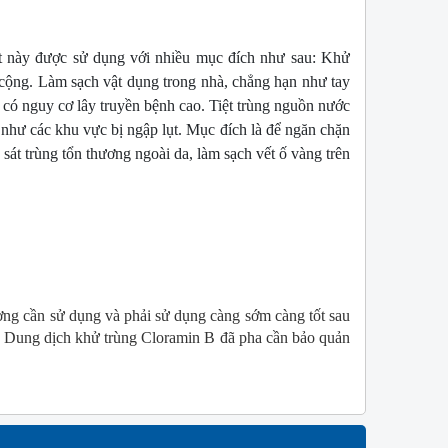
ất này được sử dụng với nhiều mục đích như sau: 
Khử 
cộng. 
Làm sạch vật dụng trong nhà, chẳng hạn như tay 
 có nguy cơ lây truyền bệnh cao. 
Tiệt trùng nguồn nước 
hư các khu vực bị ngập lụt. Mục đích là để ngăn chặn 
 s
át trùng tổn thương ngoài da
​, l
àm sạch vết ố vàng trên 
W
NEW
ợng cần sử dụng và phải sử dụng càng sớm càng tốt sau 
ữ. Dung dịch khử trùng Cloramin B đã pha cần bảo quản 