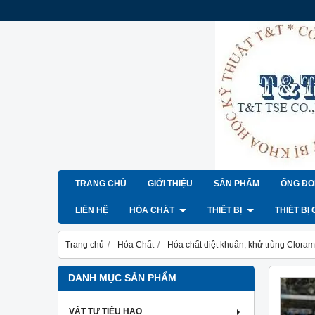
TRANG CHỦ
GIỚI THIỆU
SẢN PHẨM
ỐNG ĐO
LIÊN HỆ
HÓA CHẤT
THIẾT BỊ
THIẾT BỊ
Trang chủ
Hóa Chất
Hóa chất diệt khuẩn, khử trùng Cloram
DANH MỤC SẢN PHẨM
VẬT TƯ TIÊU HAO