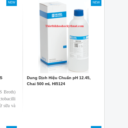
NEW
NEW
RS
Dung Dịch Hiệu Chuẩn pH 12.45,
Chai 500 mL HI5124
S Broth)
tobacilli
từ sữa và