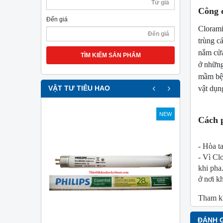
Công 
Đến giá
Clorami
trùng c
nắm cửa
TÌM KIẾM SẢN PHẨM
ở những
mầm bện
‹
›
vật dụn
VẬT TƯ TIÊU HAO
NEW
NEW
Cách 
- Hòa t
- Vì Cl
khi pha
ở nơi kh
Tham kh
ĐÁNH 