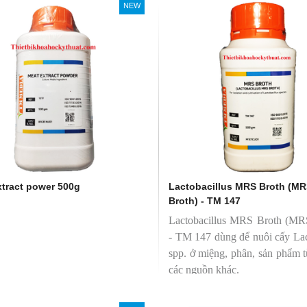
NEW
xtract power 500g
Lactobacillus MRS Broth (M
Broth) - TM 147
Lactobacillus MRS Broth (MR
- TM 147 dùng để nuôi cấy Lac
spp. ở miệng, phân, sản phẩm 
các nguồn khác.