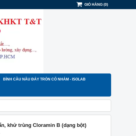
GIỎ HÀNG
(
0
)
BÌNH CẦU NÂU ĐÁY TRÒN CỔ NHÁM - ISOLAB
ẩn, khử trùng Cloramin B (dạng bột)
)