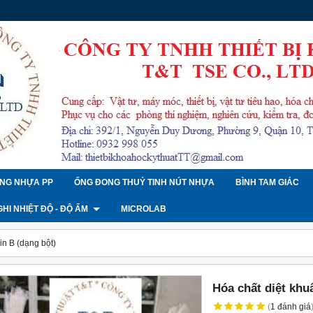
NG NHỰA PP
ỐNG ĐONG THUỶ TINH NÚT NHỰA
BÌNH TAM GIÁC
 GHI NHIỆT ĐỘ - ĐỘ ẨM
MICROLAB
in B (dạng bột)
Hóa chất diệt khu
(
1
đánh giá