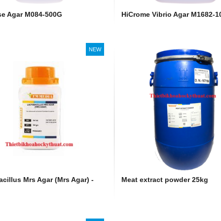
se Agar M084-500G
HiCrome Vibrio Agar M1682-
NEW
cillus Mrs Agar (Mrs Agar) -
Meat extract powder 25kg