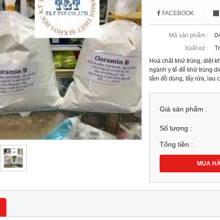
FACEBOOK
Mã sản phẩm :
0
Xuất xứ :
T
Hoá chất khử trùng, diệt 
ngành y tế để khử trùng 
tẩm đồ dùng, tẩy rửa, lau c
Giá sản phẩm :
Số lượng :
Tổng tiền :
MUA H