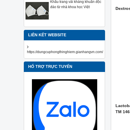
Khẩu trang vải kháng khuẩn độc
đáo từ nhà khoa học Việt
Dextro
LIÊN KẾT WEBSITE
https://dungcuphongthinghiem.gianhangvn.com/
HỔ TRỢ TRỰC TUYẾN
Lactoba
TM 146