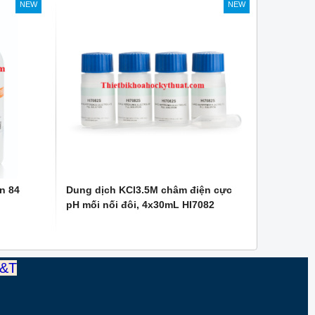
NEW
NEW
n 84
Dung dịch KCl3.5M châm điện cực
pH mối nối đôi, 4x30mL HI7082
T&T