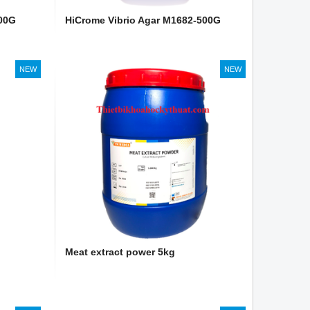
100G
HiCrome Vibrio Agar M1682-500G
NEW
NEW
Meat extract power 5kg