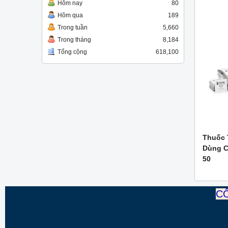
Hôm nay
80
Hôm qua
189
Trong tuần
5,660
Trong tháng
8,184
Tổng cộng
618,100
Thuốc 
Dùng C
50
CÔ