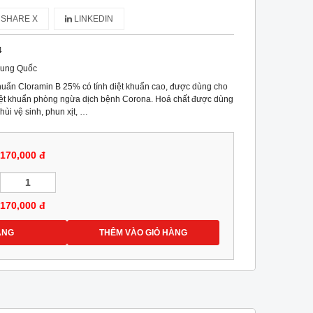
SHARE X
LINKEDIN
4
rung Quốc
khuẩn Cloramin B 25% có tính diệt khuẩn cao, được dùng cho
diệt khuẩn phòng ngừa dịch bệnh Corona. Hoá chất được dùng
hùi vệ sinh, phun xịt, …
170,000 đ
170,000
đ
ÀNG
THÊM VÀO GIỎ HÀNG