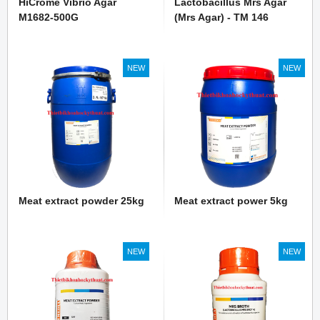
HiCrome Vibrio Agar
Lactobacillus Mrs Agar
M1682-500G
(Mrs Agar) - TM 146
NEW
NEW
Meat extract powder 25kg
Meat extract power 5kg
NEW
NEW