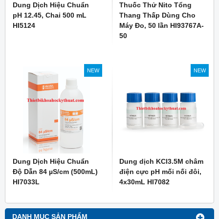
Dung Dịch Hiệu Chuẩn
Thuốc Thử Nito Tổng
pH 12.45, Chai 500 mL
Thang Thấp Dùng Cho
HI5124
Máy Đo, 50 lần HI93767A-
50
NEW
NEW
Dung Dịch Hiệu Chuẩn
Dung dịch KCl3.5M châm
Độ Dẫn 84 µS/cm (500mL)
điện cực pH mối nối đôi,
HI7033L
4x30mL HI7082
DANH MỤC SẢN PHẨM