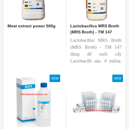
Meat extract power 500g
Lactobacillus MRS Broth
(MRS Broth) - TM 147
Lactobacillus MRS Broth
(MRS Broth) - TM 147
dùng để nuôi cấy
Lactobacilli spp. ở miệng,
phân, sản phẩm từ sữa và
các nguồn khác.
NEW
NEW