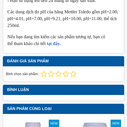
- Hạn sử dụng lên đến 24 tháng từ ngày sản xuất.
Các dung dịch đo pH của hãng Mettler Toledo gồm pH=
2.00,
pH=4.01, pH=7.00, pH=9.21, pH=10.00, pH=11.00, thể tích
250ml.
Nếu bạn đang tìm kiếm các sản phẩm tương tự, bạn có
thể tham khảo chi tiết
tại đây.
ĐÁNH GIÁ SẢN PHẨM
Bình chọn sản phẩm:
BÌNH LUẬN
SẢN PHẨM CÙNG LOẠI
NEW
NEW