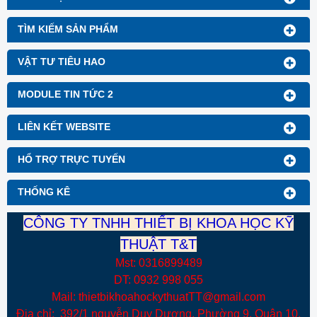
TÌM KIẾM SẢN PHẨM
VẬT TƯ TIÊU HAO
MODULE TIN TỨC 2
LIÊN KẾT WEBSITE
HỔ TRỢ TRỰC TUYẾN
THỐNG KÊ
CÔNG TY TNHH THIẾT BỊ KHOA HỌC KỸ
THUẬT T&T
Mst: 0316899489
DT: 0932 998 055
Mail: thietbikhoahockythuatTT@gmail.com
Địa chỉ: 392/1 nguyễn Duy Dương, Phường 9, Quận 10,